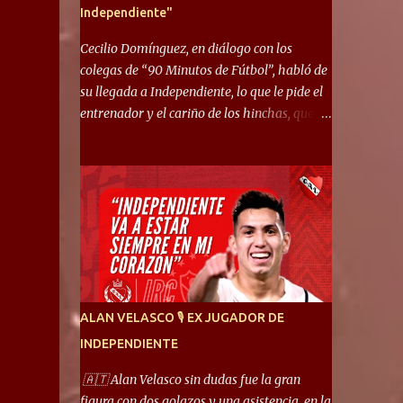
Independiente"
Cecilio Domínguez, en diálogo con los
colegas de “90 Minutos de Fútbol”, habló de
su llegada a Independiente, lo que le pide el
entrenador y el cariño de los hinchas, que se
ganó en pocos partidos. “No me costó
mucho adaptarme. La forma de ser mía me
ayuda a que me adapte rápidamente, soy un
hombre alegre y abierto. Creo que lo estoy
haciendo muy bien. Cuando llegué, llegué a
un Independiente que juega muy dinámico y
me gusta mucho. Me favorece por la forma
de jugar mía y eso también ayudó a que me
adapte”. “Me siento mejor por izquierda,
ALAN VELASCO 🎙 EX JUGADOR DE
pero me gusta mucho jugar de 9, y juego sin
INDEPENDIENTE
problemas por derecha también. Jugar de 9
y de extremo por izquierda es diferente. A mi
🇦🇹 Alan Velasco sin dudas fue la gran
me gusta jugar por fuera, porque tengo mas
figura con dos golazos y una asistencia, en la