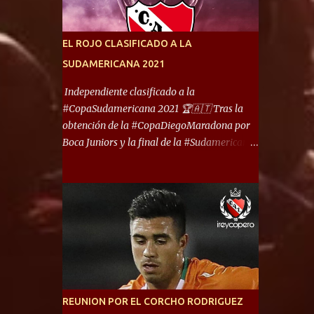
América) los distancian solo 150 metros. Por
ello son protagonistas de un clásico de los
más picantes del fútbol argentino. De ella
EL ROJO CLASIFICADO A LA
también forma parte Arsenal, equipo que
SUDAMERICANA 2021
transitó por la primera división del fútbol
local durante muchos años. Dock Sud es otro
Independiente clasificado a la
de los que comparten esas tierras, aunque el
#CopaSudamericana 2021 🏆🇦🇹 Tras la
foco de atención es la convivencia
obtención de la #CopaDiegoMaradona por
Independiente - Racing. “No encuentro, más
Boca Juniors y la final de la #Sudamericana
allá de Capital Federal, una ciudad que
que tendrá un campeón argentino entre
reúna tantos logros deportivos, tantos
Defensa y Justicia o Lanús, dadas estás dos
clubes y tanta gente en este deporte”,
condiciones el Rey de Copas se clasifica a la
afirmó Facundo Moyano. “Creo que
Copa Sudamericana de este 2021. En este
Avellaneda...
año, la Sudamericana sufrirá modificaciones
en su formato, que iniciará en fase de grupos
con 6 partidos, de los cuales sólo los
primeros de cada grupo jugarán los 8vos.
con los 3ros. mejores de las fases de grupos
REUNION POR EL CORCHO RODRIGUEZ
de la #CopaLibertadores 2021. ¡Este año hay