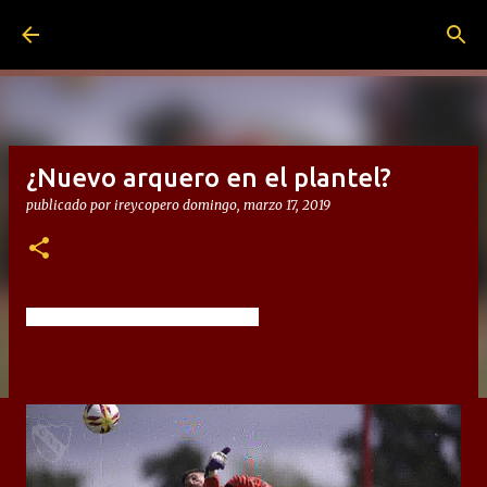
Ir al contenido principal
¿Nuevo arquero en el plantel?
publicado por
ireycopero
domingo, marzo 17, 2019
¿Nuevo arquero en el plantel? 😅