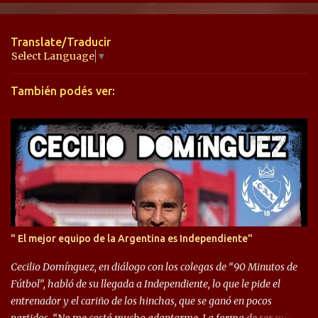
n
t
Translate/Traducir
a
Select Language
▼
r
También podés ver:
i
o
s
" El mejor equipo de la Argentina es Independiente"
Cecilio Domínguez, en diálogo con los colegas de “90 Minutos de
Fútbol”, habló de su llegada a Independiente, lo que le pide el
entrenador y el cariño de los hinchas, que se ganó en pocos
partidos. “No me costó mucho adaptarme. La forma de ser mía