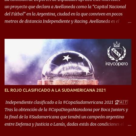
un proyecto que declara a Avellaneda como la “Capital Nacional
del Fútbol” en la Argentina, ciudad en la que conviven en pocos
metros de distancia Independiente y Racing. Avellaneda es el
hogar dos de los clubes denominados “cinco grandes”, tienen sus
predios separados por 50 metros y a sus estadios (Cilindro y
Libertadores de América) los distancian solo 150 metros. Por ello
son protagonistas de un clásico de los más picantes del fútbol
argentino. De ella también forma parte Arsenal, equipo que
transitó por la primera división del fútbol local durante muchos
años. Dock Sud es otro de los que comparten esas tierras, aunque el
foco de atención es la convivencia Independiente - Racing. “No
encuentro, más allá de Capital Federal, una ciudad que
EL ROJO CLASIFICADO A LA SUDAMERICANA 2021
reúna tantos logros deportivos, tantos clubes y tanta gente en este
deporte”, afirmó Facundo Moyano. “Creo que Avellaneda...
Independiente clasificado a la #CopaSudamericana 2021 🏆🇦🇹
Tras la obtención de la #CopaDiegoMaradona por Boca Juniors y
la final de la #Sudamericana que tendrá un campeón argentino
entre Defensa y Justicia o Lanús, dadas estás dos condiciones el
Rey de Copas se clasifica a la Copa Sudamericana de este 2021. En