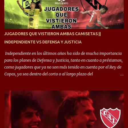
quise dar lo mejor. Si me toca marcharme, estoy agradecido al
hincha”. 🎙️“El equipo hizo un gran trabajo, quedó demostrado en el
resultado. Es nuestro segundo partido, en la pretemporada nos
enfocamos en la preparación física. El grupo está encontrando la
idea que quiere el técnico y eso es importante para todos”.
JUGADORES QUE VISTIERON AMBAS CAMISETAS ||
INDEPENDIENTE VS DEFENSA Y JUSTICIA
Independiente en los últimos años ha sido de mucha importancia
para los planes de Defensa y Justicia, tanto en cuanto a préstamos,
como jugadores que ya no son más tenido en cuenta por el Rey de
Copas, ya sea dentro del corto o al largo plazo del
desprendimiento de los mismos. Comenzando a repasar,
arrancamos con alguien que esta con un gran presente en el
Halcón de Varela, como lo es Brian Romero, quien paso a
préstamo allí durante el último mercado de pases y ha rendido de
gran manera, convirtiendo goles importantes, sobre todo en la
copa sudamericana. Pero no sucedió lo mismo en cuanto al
rendimiento que ha producido en el Rojo. Pasando a jugadores que