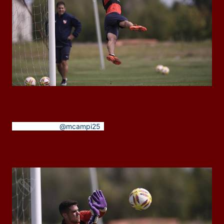
¿Cómo lo ves,
@mcampi25
?