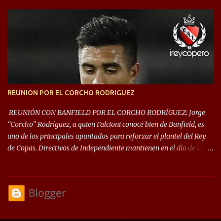
este año, la Sudamericana sufrirá modificaciones en su formato,
que iniciará en fase de grupos con 6 partidos, de los cuales sólo los
primeros de cada grupo jugarán los 8vos. con los 3ros. mejores de
las fases de grupos de la #CopaLibertadores 2021. ¡Este año hay
noche de Copas Rey! ⚽🇦🇹👑🏆.
REUNION POR EL CORCHO RODRIGUEZ
REUNIÓN CON BANFIELD POR EL CORCHO RODRÍGUEZ: Jorge
"Corcho" Rodríguez, a quien Falcioni conoce bien de Banfield, es
uno de los principales apuntados para reforzar el plantel del Rey
de Copas. Directivos de Independiente mantienen en el día de hoy
una reunión para dar comienzo a las negociaciones por el
mediocampista del Taladro. La CD de Avellaneda ofrecerá un
préstamo con opción de compra pero, por lo que se sabe, Banfield
busca vender al menos el 50% del pase por una cifra cercana a los
1,5 millones de dólares. El volante central titular del Banfield y
capitán que llegó a la final de la #CopaDiegoMaradona, jugador