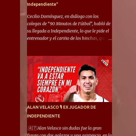
Independiente"
Cecilio Domínguez, en diálogo con los
colegas de “90 Minutos de Fútbol”, habló de
su llegada a Independiente, lo que le pide el
entrenador y el cariño de los hinchas, que se
ganó en pocos partidos. “No me costó
mucho adaptarme. La forma de ser mía me
ayuda a que me adapte rápidamente, soy un
hombre alegre y abierto. Creo que lo estoy
haciendo muy bien. Cuando llegué, llegué a
un Independiente que juega muy dinámico y
me gusta mucho. Me favorece por la forma
de jugar mía y eso también ayudó a que me
adapte”. “Me siento mejor por izquierda,
ALAN VELASCO 🎙 EX JUGADOR DE
pero me gusta mucho jugar de 9, y juego sin
INDEPENDIENTE
problemas por derecha también. Jugar de 9
y de extremo por izquierda es diferente. A mi
🇦🇹 Alan Velasco sin dudas fue la gran
me gusta jugar por fuera, porque tengo mas
figura con dos golazos y una asistencia, en la