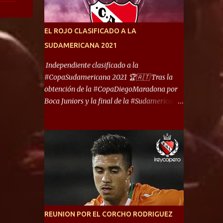
América) los distancian solo 150 metros. Por
ello son protagonistas de un clásico de los
más picantes del fútbol argentino. De ella
EL ROJO CLASIFICADO A LA
también forma parte Arsenal, equipo que
SUDAMERICANA 2021
transitó por la primera división del fútbol
local durante muchos años. Dock Sud es otro
Independiente clasificado a la
de los que comparten esas tierras, aunque el
#CopaSudamericana 2021 🏆🇦🇹 Tras la
foco de atención es la convivencia
obtención de la #CopaDiegoMaradona por
Independiente - Racing. “No encuentro, más
Boca Juniors y la final de la #Sudamericana
allá de Capital Federal, una ciudad que
que tendrá un campeón argentino entre
reúna tantos logros deportivos, tantos
Defensa y Justicia o Lanús, dadas estás dos
clubes y tanta gente en este deporte”,
condiciones el Rey de Copas se clasifica a la
afirmó Facundo Moyano. “Creo que
Copa Sudamericana de este 2021. En este
Avellaneda...
año, la Sudamericana sufrirá modificaciones
en su formato, que iniciará en fase de grupos
con 6 partidos, de los cuales sólo los
primeros de cada grupo jugarán los 8vos.
con los 3ros. mejores de las fases de grupos
REUNION POR EL CORCHO RODRIGUEZ
de la #CopaLibertadores 2021. ¡Este año hay