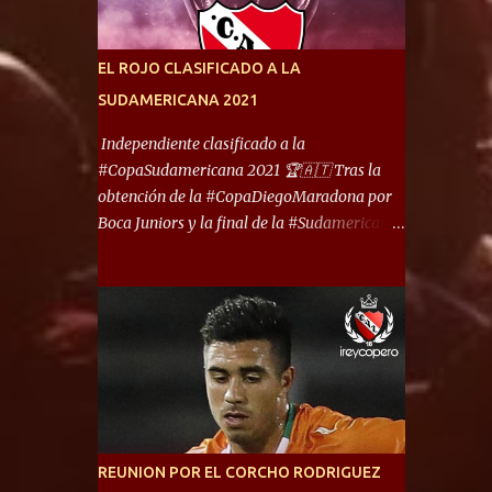
América) los distancian solo 150 metros. Por
ello son protagonistas de un clásico de los
más picantes del fútbol argentino. De ella
EL ROJO CLASIFICADO A LA
también forma parte Arsenal, equipo que
SUDAMERICANA 2021
transitó por la primera división del fútbol
local durante muchos años. Dock Sud es otro
Independiente clasificado a la
de los que comparten esas tierras, aunque el
#CopaSudamericana 2021 🏆🇦🇹 Tras la
foco de atención es la convivencia
obtención de la #CopaDiegoMaradona por
Independiente - Racing. “No encuentro, más
Boca Juniors y la final de la #Sudamericana
allá de Capital Federal, una ciudad que
que tendrá un campeón argentino entre
reúna tantos logros deportivos, tantos
Defensa y Justicia o Lanús, dadas estás dos
clubes y tanta gente en este deporte”,
condiciones el Rey de Copas se clasifica a la
afirmó Facundo Moyano. “Creo que
Copa Sudamericana de este 2021. En este
Avellaneda...
año, la Sudamericana sufrirá modificaciones
en su formato, que iniciará en fase de grupos
con 6 partidos, de los cuales sólo los
primeros de cada grupo jugarán los 8vos.
con los 3ros. mejores de las fases de grupos
REUNION POR EL CORCHO RODRIGUEZ
de la #CopaLibertadores 2021. ¡Este año hay