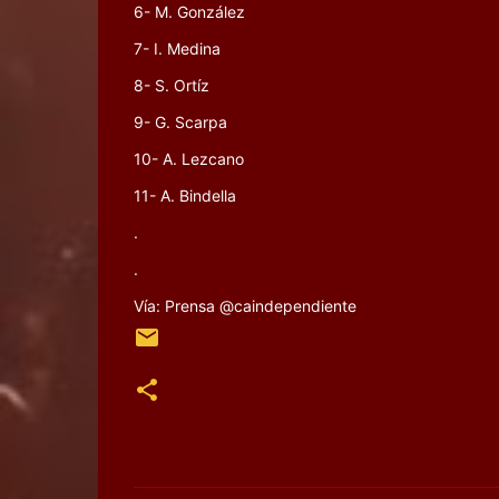
6- M. González
7- I. Medina
8- S. Ortíz
9- G. Scarpa
10- A. Lezcano
11- A. Bindella
.
.
Vía: Prensa @caindependiente