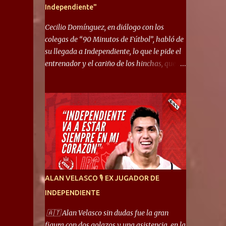
Independiente"
Cecilio Domínguez, en diálogo con los
colegas de “90 Minutos de Fútbol”, habló de
su llegada a Independiente, lo que le pide el
entrenador y el cariño de los hinchas, que se
ganó en pocos partidos. “No me costó
mucho adaptarme. La forma de ser mía me
ayuda a que me adapte rápidamente, soy un
hombre alegre y abierto. Creo que lo estoy
haciendo muy bien. Cuando llegué, llegué a
un Independiente que juega muy dinámico y
me gusta mucho. Me favorece por la forma
de jugar mía y eso también ayudó a que me
adapte”. “Me siento mejor por izquierda,
ALAN VELASCO 🎙 EX JUGADOR DE
pero me gusta mucho jugar de 9, y juego sin
INDEPENDIENTE
problemas por derecha también. Jugar de 9
y de extremo por izquierda es diferente. A mi
🇦🇹 Alan Velasco sin dudas fue la gran
me gusta jugar por fuera, porque tengo mas
figura con dos golazos y una asistencia, en la