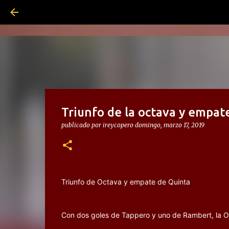
Triunfo de la octava y empate
publicado por
ireycopero
domingo, marzo 17, 2019
Triunfo de Octava y empate de Quinta
Con dos goles de Tappero y uno de Rambert, la O