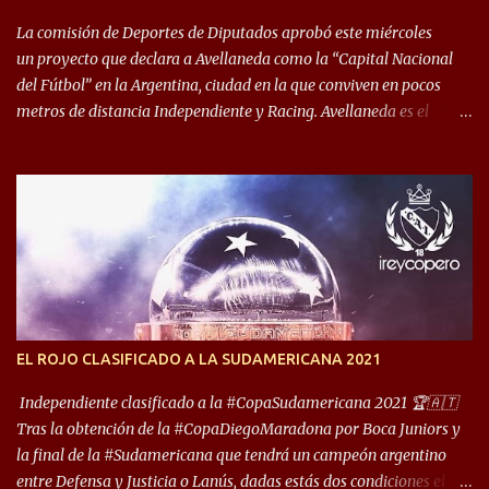
permite encuentros de riesgo sobre el final de los torneos. En la
década del ochenta y con una democracia flo...
La comisión de Deportes de Diputados aprobó este miércoles
un proyecto que declara a Avellaneda como la “Capital Nacional
del Fútbol” en la Argentina, ciudad en la que conviven en pocos
metros de distancia Independiente y Racing. Avellaneda es el
hogar dos de los clubes denominados “cinco grandes”, tienen sus
predios separados por 50 metros y a sus estadios (Cilindro y
Libertadores de América) los distancian solo 150 metros. Por ello
son protagonistas de un clásico de los más picantes del fútbol
argentino. De ella también forma parte Arsenal, equipo que
transitó por la primera división del fútbol local durante muchos
años. Dock Sud es otro de los que comparten esas tierras, aunque el
foco de atención es la convivencia Independiente - Racing. “No
encuentro, más allá de Capital Federal, una ciudad que
EL ROJO CLASIFICADO A LA SUDAMERICANA 2021
reúna tantos logros deportivos, tantos clubes y tanta gente en este
deporte”, afirmó Facundo Moyano. “Creo que Avellaneda...
Independiente clasificado a la #CopaSudamericana 2021 🏆🇦🇹
Tras la obtención de la #CopaDiegoMaradona por Boca Juniors y
la final de la #Sudamericana que tendrá un campeón argentino
entre Defensa y Justicia o Lanús, dadas estás dos condiciones el