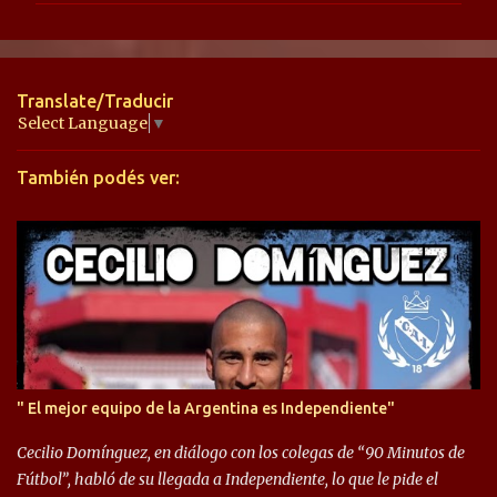
e
n
t
Translate/Traducir
a
Select Language
▼
r
También podés ver:
i
o
s
" El mejor equipo de la Argentina es Independiente"
Cecilio Domínguez, en diálogo con los colegas de “90 Minutos de
Fútbol”, habló de su llegada a Independiente, lo que le pide el