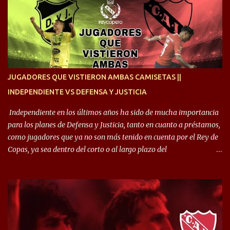
siempre en mi corazón”. 🎙️“Siempre que me tocó vestir la camiseta
quise dar lo mejor. Si me toca marcharme, estoy agradecido al
hincha”. 🎙️“El equipo hizo un gran trabajo, quedó demostrado en el
resultado. Es nuestro segundo partido, en la pretemporada nos
enfocamos en la preparación física. El grupo está encontrando la
idea que quiere el técnico y eso es importante para todos”.
JUGADORES QUE VISTIERON AMBAS CAMISETAS ||
INDEPENDIENTE VS DEFENSA Y JUSTICIA
Independiente en los últimos años ha sido de mucha importancia
para los planes de Defensa y Justicia, tanto en cuanto a préstamos,
como jugadores que ya no son más tenido en cuenta por el Rey de
Copas, ya sea dentro del corto o al largo plazo del
desprendimiento de los mismos. Comenzando a repasar,
arrancamos con alguien que esta con un gran presente en el
Halcón de Varela, como lo es Brian Romero, quien paso a
préstamo allí durante el último mercado de pases y ha rendido de
gran manera, convirtiendo goles importantes, sobre todo en la
copa sudamericana. Pero no sucedió lo mismo en cuanto al