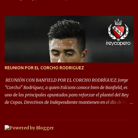
Rey de Copas se clasifica a la Copa Sudamericana de este 2021. En
este año, la Sudamericana sufrirá modificaciones en su formato,
que iniciará en fase de grupos con 6 partidos, de los cuales sólo los
primeros de cada grupo jugarán los 8vos. con los 3ros. mejores de
las fases de grupos de la #CopaLibertadores 2021. ¡Este año hay
noche de Copas Rey! ⚽🇦🇹👑🏆.
REUNION POR EL CORCHO RODRIGUEZ
REUNIÓN CON BANFIELD POR EL CORCHO RODRÍGUEZ: Jorge
"Corcho" Rodríguez, a quien Falcioni conoce bien de Banfield, es
uno de los principales apuntados para reforzar el plantel del Rey
de Copas. Directivos de Independiente mantienen en el día de hoy
una reunión para dar comienzo a las negociaciones por el
mediocampista del Taladro. La CD de Avellaneda ofrecerá un
préstamo con opción de compra pero, por lo que se sabe, Banfield
busca vender al menos el 50% del pase por una cifra cercana a los