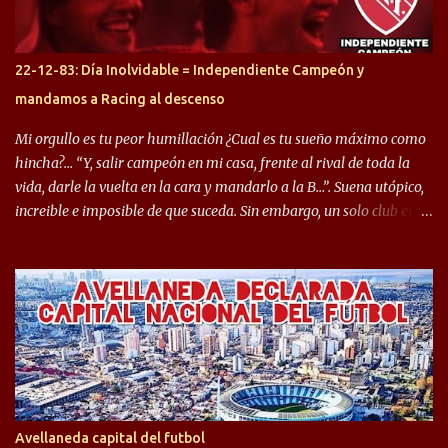
rendimiento que ha producido en el Rojo. Pasando a jugadores que
jugaron en Defensa y ahora están en el rojo, tenemos a la dupla
Gastón Togni y Domingo Blanco, donde ambos explotaron
22-12-83: Día Inolvidable = Independiente Campeón y
futbolísticamente hablando en el equipo de Varela, donde, por
mandamos a Racing al descenso
ejemplo, el caso de Mingo llego a ser tenido en cuenta para el
Seleccionado Argentino, rendimiento que aún no ha logrado
Mi orgullo es tu peor humillación ¿Cual es tu sueño máximo como
mostrar en Independiente. En e...
hincha?… “Y, salir campeón en mi casa, frente al rival de toda la
vida, darle la vuelta en la cara y mandarlo a la B…”. Suena utópico,
increible e imposible de que suceda. Sin embargo, un solo club en el
mundo se dió ese lujo y fue el Club Atlético Independiente. Los
hinchas del "Rojo" tienen un doble festejo. Por un lado, la el
campeonato del '83 año consagratorio para el Rojo y, por el otro, el
haber mandado al descenso a su eterno rival. 22 de diciembre de
1983 es una fecha que pocos hinchas de Independiente pueden
dejar en el olvido. Es que ese día, el "Rojo" derrotó a Racing por 2 a
0, se consagró campeón y, además, mandó al descenso a su eterno
rival. El clásico de Avellaneda marcó el epílogo del campeonato,
algo totalmente inusual para estas épocas, donde la violencia no
Avellaneda capital del futbol