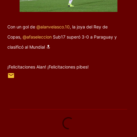
‪Con un gol de
@alanvelasco.10
, la joya del Rey de
Copas,
@afaseleccion
Sub17 superó 3-0 a Paraguay y
clasificó al Mundial 🔝‬
‪¡Felicitaciones Alan! ¡Felicitaciones pibes!
C
o
m