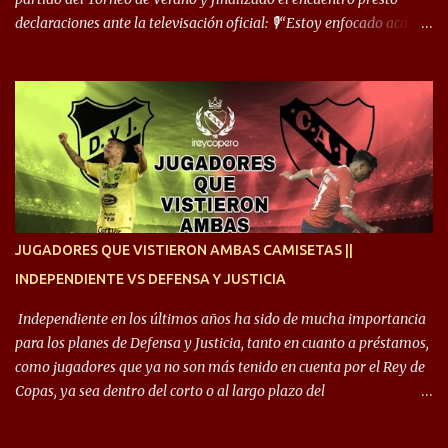
declaraciones ante la televisación oficial: 🎙️“Estoy enfocado acá.
Estoy desde los 9 años y son sensaciones raras las que se me
cruzan. Es toda una vida, van a ser 10 años. Si se tiene que dar algo,
ojalá sea lo mejor para el club y para mí. Independiente va a estar
siempre en mi corazón”. 🎙️“Siempre que me tocó vestir la camiseta
quise dar lo mejor. Si me toca marcharme, estoy agradecido al
hincha”. 🎙️“El equipo hizo un gran trabajo, quedó demostrado en el
resultado. Es nuestro segundo partido, en la pretemporada nos
enfocamos en la preparación física. El grupo está encontrando la
idea que quiere el técnico y eso es importante para todos”.
JUGADORES QUE VISTIERON AMBAS CAMISETAS ||
INDEPENDIENTE VS DEFENSA Y JUSTICIA
Independiente en los últimos años ha sido de mucha importancia
para los planes de Defensa y Justicia, tanto en cuanto a préstamos,
como jugadores que ya no son más tenido en cuenta por el Rey de
Copas, ya sea dentro del corto o al largo plazo del
desprendimiento de los mismos. Comenzando a repasar,
arrancamos con alguien que esta con un gran presente en el