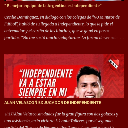
" El mejor equipo de la Argentina es Independiente"
Cecilio Domínguez, en diálogo con los colegas de “90 Minutos de
Fútbol”, habló de su llegada a Independiente, lo que le pide el
entrenador y el cariño de los hinchas, que se ganó en pocos
partidos. “No me costó mucho adaptarme. La forma de ser mía
me ayuda a que me adapte rápidamente, soy un hombre alegre y
abierto. Creo que lo estoy haciendo muy bien. Cuando llegué,
llegué a un Independiente que juega muy dinámico y me gusta
mucho. Me favorece por la forma de jugar mía y eso también
ayudó a que me adapte”. “Me siento mejor por izquierda, pero me
gusta mucho jugar de 9, y juego sin problemas por derecha
también. Jugar de 9 y de extremo por izquierda es diferente. A mi
me gusta jugar por fuera, porque tengo mas posibilidades de
encarar, de enganchar. Pero yo soy un hombre que pica mucho y
ALAN VELASCO 🎙 EX JUGADOR DE INDEPENDIENTE
cuando juego de 9 me gusta, porque estoy un poco más cerca del
arco y tengo más posibilidades”. Sobre lo que le pide el DT,
🇦🇹 Alan Velasco sin dudas fue la gran figura con dos golazos y
comentó: “Cuando juego de 9, obviamente me pide presionar, y
una asistencia, en la victoria 3-1 ante Talleres, por el segundo
cuand...
partido del Torneo de Verano y finalizado el encuentro prestó