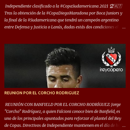
deporte”, afirmó Facundo Moyano. “Creo que Avellaneda...
Independiente clasificado a la #CopaSudamericana 2021 🏆🇦🇹
Tras la obtención de la #CopaDiegoMaradona por Boca Juniors y
la final de la #Sudamericana que tendrá un campeón argentino
entre Defensa y Justicia o Lanús, dadas estás dos condiciones el
Rey de Copas se clasifica a la Copa Sudamericana de este 2021. En
este año, la Sudamericana sufrirá modificaciones en su formato,
que iniciará en fase de grupos con 6 partidos, de los cuales sólo los
primeros de cada grupo jugarán los 8vos. con los 3ros. mejores de
las fases de grupos de la #CopaLibertadores 2021. ¡Este año hay
noche de Copas Rey! ⚽🇦🇹👑🏆.
REUNION POR EL CORCHO RODRIGUEZ
REUNIÓN CON BANFIELD POR EL CORCHO RODRÍGUEZ: Jorge
"Corcho" Rodríguez, a quien Falcioni conoce bien de Banfield, es
uno de los principales apuntados para reforzar el plantel del Rey
de Copas. Directivos de Independiente mantienen en el día de hoy