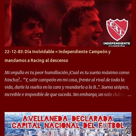
Halcón de Varela, como lo es Brian Romero, quien paso a
préstamo allí durante el último mercado de pases y ha rendido de
gran manera, convirtiendo goles importantes, sobre todo en la
copa sudamericana. Pero no sucedió lo mismo en cuanto al
rendimiento que ha producido en el Rojo. Pasando a jugadores que
jugaron en Defensa y ahora están en el rojo, tenemos a la dupla
Gastón Togni y Domingo Blanco, donde ambos explotaron
22-12-83: Día Inolvidable = Independiente Campeón y
futbolísticamente hablando en el equipo de Varela, donde, por
mandamos a Racing al descenso
ejemplo, el caso de Mingo llego a ser tenido en cuenta para el
Seleccionado Argentino, rendimiento que aún no ha logrado
Mi orgullo es tu peor humillación ¿Cual es tu sueño máximo como
mostrar en Independiente. En e...
hincha?… “Y, salir campeón en mi casa, frente al rival de toda la
vida, darle la vuelta en la cara y mandarlo a la B…”. Suena utópico,
increible e imposible de que suceda. Sin embargo, un solo club en el
mundo se dió ese lujo y fue el Club Atlético Independiente. Los
hinchas del "Rojo" tienen un doble festejo. Por un lado, la el
campeonato del '83 año consagratorio para el Rojo y, por el otro, el
haber mandado al descenso a su eterno rival. 22 de diciembre de
1983 es una fecha que pocos hinchas de Independiente pueden