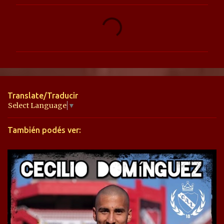
C
o
m
e
n
t
Translate/Traducir
a
Select Language
▼
r
También podés ver:
i
o
s