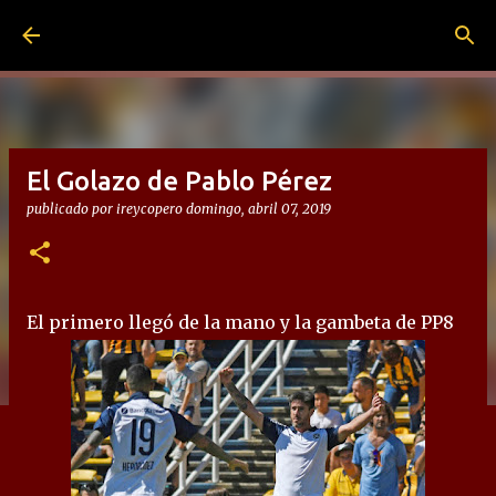
Ir al contenido principal
El Golazo de Pablo Pérez
publicado por
ireycopero
domingo, abril 07, 2019
El primero llegó de la mano y la gambeta de PP8