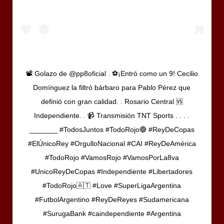
📽️ Golazo de @pp8oficial . ⚽¡Entró como un 9! Cecilio
Domínguez la filtró bárbaro para Pablo Pérez que
definió con gran calidad. . Rosario Central 🆚
Independiente. . 📹 Transmisión TNT Sports . . . .
‪_______ ‪‪#TodosJuntos #TodoRojo🔴 #ReyDeCopas
#ElÚnicoRey #OrgulloNacional #CAI #ReyDeAmérica
#TodoRojo #VamosRojo #VamosPorLa8va
#UnicoReyDeCopas #Independiente #Libertadores
#TodoRojo🇦🇹 #Love #SuperLigaArgentina
#FutbolArgentino #ReyDeReyes #Sudamericana
#SurugaBank #caindependiente #Argentina