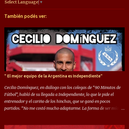
a
Select Language
▼
r
También podés ver:
i
o
s
" El mejor equipo de la Argentina es Independiente"
Cecilio Domínguez, en diálogo con los colegas de “90 Minutos de
Fútbol”, habló de su llegada a Independiente, lo que le pide el
entrenador y el cariño de los hinchas, que se ganó en pocos
partidos. “No me costó mucho adaptarme. La forma de ser mía
me ayuda a que me adapte rápidamente, soy un hombre alegre y
abierto. Creo que lo estoy haciendo muy bien. Cuando llegué,