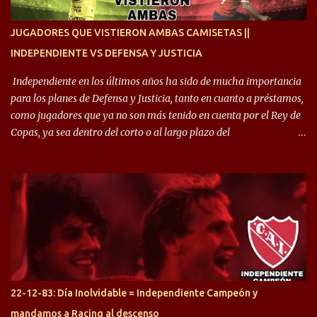
enfocamos en la preparación física. El grupo está encontrando la
idea que quiere el técnico y eso es importante para todos”.
JUGADORES QUE VISTIERON AMBAS CAMISETAS ||
INDEPENDIENTE VS DEFENSA Y JUSTICIA
Independiente en los últimos años ha sido de mucha importancia
para los planes de Defensa y Justicia, tanto en cuanto a préstamos,
como jugadores que ya no son más tenido en cuenta por el Rey de
Copas, ya sea dentro del corto o al largo plazo del
desprendimiento de los mismos. Comenzando a repasar,
arrancamos con alguien que esta con un gran presente en el
Halcón de Varela, como lo es Brian Romero, quien paso a
préstamo allí durante el último mercado de pases y ha rendido de
gran manera, convirtiendo goles importantes, sobre todo en la
copa sudamericana. Pero no sucedió lo mismo en cuanto al
rendimiento que ha producido en el Rojo. Pasando a jugadores que
jugaron en Defensa y ahora están en el rojo, tenemos a la dupla
Gastón Togni y Domingo Blanco, donde ambos explotaron
22-12-83: Día Inolvidable = Independiente Campeón y
futbolísticamente hablando en el equipo de Varela, donde, por
mandamos a Racing al descenso