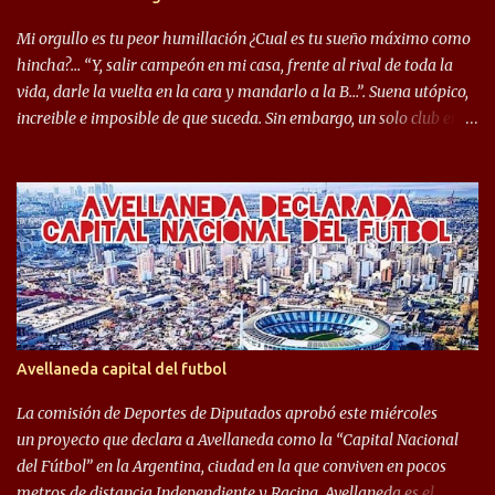
ejemplo, el caso de Mingo llego a ser tenido en cuenta para el
Seleccionado Argentino, rendimiento que aún no ha logrado
Mi orgullo es tu peor humillación ¿Cual es tu sueño máximo como
mostrar en Independiente. En e...
hincha?… “Y, salir campeón en mi casa, frente al rival de toda la
vida, darle la vuelta en la cara y mandarlo a la B…”. Suena utópico,
increible e imposible de que suceda. Sin embargo, un solo club en el
mundo se dió ese lujo y fue el Club Atlético Independiente. Los
hinchas del "Rojo" tienen un doble festejo. Por un lado, la el
campeonato del '83 año consagratorio para el Rojo y, por el otro, el
haber mandado al descenso a su eterno rival. 22 de diciembre de
1983 es una fecha que pocos hinchas de Independiente pueden
dejar en el olvido. Es que ese día, el "Rojo" derrotó a Racing por 2 a
0, se consagró campeón y, además, mandó al descenso a su eterno
rival. El clásico de Avellaneda marcó el epílogo del campeonato,
algo totalmente inusual para estas épocas, donde la violencia no
Avellaneda capital del futbol
permite encuentros de riesgo sobre el final de los torneos. En la
década del ochenta y con una democracia flo...
La comisión de Deportes de Diputados aprobó este miércoles
un proyecto que declara a Avellaneda como la “Capital Nacional
del Fútbol” en la Argentina, ciudad en la que conviven en pocos
metros de distancia Independiente y Racing. Avellaneda es el