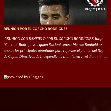
las fases de grupos de la #CopaLibertadores 2021. ¡Este año hay
noche de Copas Rey! ⚽🇦🇹👑🏆.
REUNION POR EL CORCHO RODRIGUEZ
REUNIÓN CON BANFIELD POR EL CORCHO RODRÍGUEZ: Jorge
"Corcho" Rodríguez, a quien Falcioni conoce bien de Banfield, es
uno de los principales apuntados para reforzar el plantel del Rey
de Copas. Directivos de Independiente mantienen en el día de hoy
una reunión para dar comienzo a las negociaciones por el
mediocampista del Taladro. La CD de Avellaneda ofrecerá un
préstamo con opción de compra pero, por lo que se sabe, Banfield
busca vender al menos el 50% del pase por una cifra cercana a los
1,5 millones de dólares. El volante central titular del Banfield y
capitán que llegó a la final de la #CopaDiegoMaradona, jugador
ya fue dirigido por Julio César Falcioni en su último paso por el
Taladro, fue titular en todos los partidos de su equipo, tuvo 23
quites, 19 intercepciones y acertó 433 pases, el de mayor cantidad