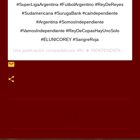
#SuperLigaArgentina #FutbolArgentino #ReyDeReyes
#Sudamericana #SurugaBank #caindependiente
#Argentina #SomosIndependiente
#VamosIndependiente #ReyDeCopasHayUnoSolo
#ELUNICOREY #SangreRoja
Una publicación compartida por
IRC ★ INDEPENDIENTE REY COPERO
C
o
m
e