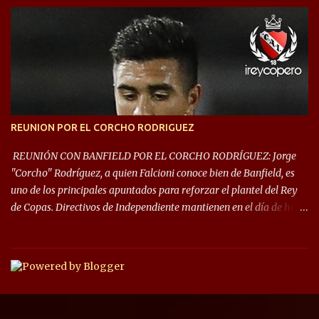
que iniciará en fase de grupos con 6 partidos, de los cuales sólo los
primeros de cada grupo jugarán los 8vos. con los 3ros. mejores de
las fases de grupos de la #CopaLibertadores 2021. ¡Este año hay
noche de Copas Rey! ⚽🇦🇹👑🏆.
REUNION POR EL CORCHO RODRIGUEZ
REUNIÓN CON BANFIELD POR EL CORCHO RODRÍGUEZ: Jorge
"Corcho" Rodríguez, a quien Falcioni conoce bien de Banfield, es
uno de los principales apuntados para reforzar el plantel del Rey
de Copas. Directivos de Independiente mantienen en el día de hoy
una reunión para dar comienzo a las negociaciones por el
mediocampista del Taladro. La CD de Avellaneda ofrecerá un
préstamo con opción de compra pero, por lo que se sabe, Banfield
busca vender al menos el 50% del pase por una cifra cercana a los
1,5 millones de dólares. El volante central titular del Banfield y
capitán que llegó a la final de la #CopaDiegoMaradona, jugador