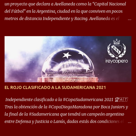
un proyecto que declara a Avellaneda como la “Capital Nacional
del Fútbol” en la Argentina, ciudad en la que conviven en pocos
metros de distancia Independiente y Racing. Avellaneda es el
hogar dos de los clubes denominados “cinco grandes”, tienen sus
predios separados por 50 metros y a sus estadios (Cilindro y
Libertadores de América) los distancian solo 150 metros. Por ello
son protagonistas de un clásico de los más picantes del fútbol
argentino. De ella también forma parte Arsenal, equipo que
transitó por la primera división del fútbol local durante muchos
años. Dock Sud es otro de los que comparten esas tierras, aunque el
foco de atención es la convivencia Independiente - Racing. “No
encuentro, más allá de Capital Federal, una ciudad que
EL ROJO CLASIFICADO A LA SUDAMERICANA 2021
reúna tantos logros deportivos, tantos clubes y tanta gente en este
deporte”, afirmó Facundo Moyano. “Creo que Avellaneda...
Independiente clasificado a la #CopaSudamericana 2021 🏆🇦🇹
Tras la obtención de la #CopaDiegoMaradona por Boca Juniors y
la final de la #Sudamericana que tendrá un campeón argentino
entre Defensa y Justicia o Lanús, dadas estás dos condiciones el
Rey de Copas se clasifica a la Copa Sudamericana de este 2021. En
este año, la Sudamericana sufrirá modificaciones en su formato,