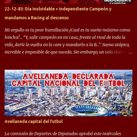
Gastón Togni y Domingo Blanco, donde ambos explotaron
22-12-83: Día Inolvidable = Independiente Campeón y
futbolísticamente hablando en el equipo de Varela, donde, por
mandamos a Racing al descenso
ejemplo, el caso de Mingo llego a ser tenido en cuenta para el
Seleccionado Argentino, rendimiento que aún no ha logrado
Mi orgullo es tu peor humillación ¿Cual es tu sueño máximo como
mostrar en Independiente. En e...
hincha?… “Y, salir campeón en mi casa, frente al rival de toda la
vida, darle la vuelta en la cara y mandarlo a la B…”. Suena utópico,
increible e imposible de que suceda. Sin embargo, un solo club en el
mundo se dió ese lujo y fue el Club Atlético Independiente. Los
hinchas del "Rojo" tienen un doble festejo. Por un lado, la el
campeonato del '83 año consagratorio para el Rojo y, por el otro, el
haber mandado al descenso a su eterno rival. 22 de diciembre de
1983 es una fecha que pocos hinchas de Independiente pueden
dejar en el olvido. Es que ese día, el "Rojo" derrotó a Racing por 2 a
0, se consagró campeón y, además, mandó al descenso a su eterno
rival. El clásico de Avellaneda marcó el epílogo del campeonato,
algo totalmente inusual para estas épocas, donde la violencia no
Avellaneda capital del futbol
permite encuentros de riesgo sobre el final de los torneos. En la
década del ochenta y con una democracia flo...
La comisión de Deportes de Diputados aprobó este miércoles