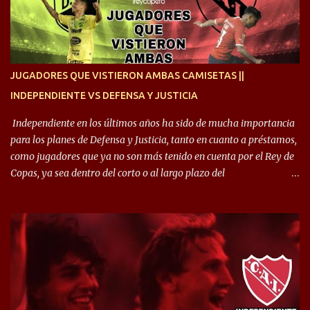
quise dar lo mejor. Si me toca marcharme, estoy agradecido al
hincha”. 🎙️“El equipo hizo un gran trabajo, quedó demostrado en el
resultado. Es nuestro segundo partido, en la pretemporada nos
enfocamos en la preparación física. El grupo está encontrando la
idea que quiere el técnico y eso es importante para todos”.
JUGADORES QUE VISTIERON AMBAS CAMISETAS ||
INDEPENDIENTE VS DEFENSA Y JUSTICIA
Independiente en los últimos años ha sido de mucha importancia
para los planes de Defensa y Justicia, tanto en cuanto a préstamos,
como jugadores que ya no son más tenido en cuenta por el Rey de
Copas, ya sea dentro del corto o al largo plazo del
desprendimiento de los mismos. Comenzando a repasar,
arrancamos con alguien que esta con un gran presente en el
Halcón de Varela, como lo es Brian Romero, quien paso a
préstamo allí durante el último mercado de pases y ha rendido de
gran manera, convirtiendo goles importantes, sobre todo en la
copa sudamericana. Pero no sucedió lo mismo en cuanto al
rendimiento que ha producido en el Rojo. Pasando a jugadores que
jugaron en Defensa y ahora están en el rojo, tenemos a la dupla