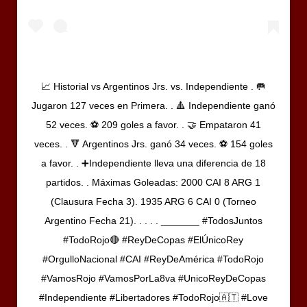
📈 Historial vs Argentinos Jrs. vs. Independiente . 🥅
Jugaron 127 veces en Primera. . 🔺 Independiente ganó
52 veces. ⚽ 209 goles a favor. . 🤝 Empataron 41
veces. . 🔻 Argentinos Jrs. ganó 34 veces. ⚽ 154 goles
a favor. . ➕Independiente lleva una diferencia de 18
partidos. . Máximas Goleadas: 2000 CAI 8 ARG 1
(Clausura Fecha 3). 1935 ARG 6 CAI 0 (Torneo
Argentino Fecha 21). . . . . ‪_______ ‪‪#TodosJuntos
#TodoRojo🔴 #ReyDeCopas #ElÚnicoRey
#OrgulloNacional #CAI #ReyDeAmérica #TodoRojo
#VamosRojo #VamosPorLa8va #UnicoReyDeCopas
#Independiente #Libertadores #TodoRojo🇦🇹 #Love