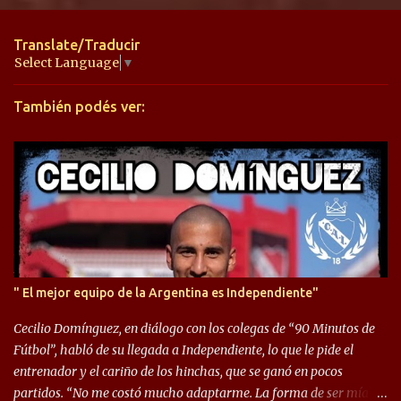
n
t
Translate/Traducir
a
Select Language
▼
r
También podés ver:
i
o
s
" El mejor equipo de la Argentina es Independiente"
Cecilio Domínguez, en diálogo con los colegas de “90 Minutos de
Fútbol”, habló de su llegada a Independiente, lo que le pide el
entrenador y el cariño de los hinchas, que se ganó en pocos
partidos. “No me costó mucho adaptarme. La forma de ser mía