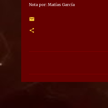
Nota por: Matías García
C
o
m
e
n
t
a
r