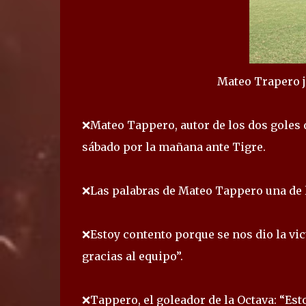
Mateo Trapero j
❌Mateo Tappero, autor de los dos goles q
sábado por la mañana ante Tigre.
❌Las palabras de Mateo Tappero una de l
❌Estoy contento porque se nos dio la vic
gracias al equipo”.
❌Tappero, el goleador de la Octava: “Esto