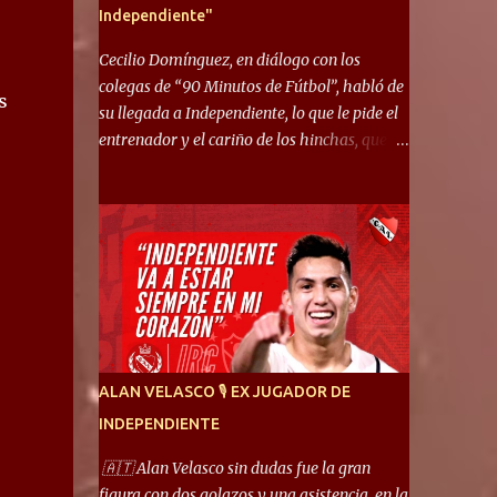
Independiente"
Cecilio Domínguez, en diálogo con los
colegas de “90 Minutos de Fútbol”, habló de
s
su llegada a Independiente, lo que le pide el
entrenador y el cariño de los hinchas, que se
ganó en pocos partidos. “No me costó
mucho adaptarme. La forma de ser mía me
ayuda a que me adapte rápidamente, soy un
hombre alegre y abierto. Creo que lo estoy
haciendo muy bien. Cuando llegué, llegué a
un Independiente que juega muy dinámico y
me gusta mucho. Me favorece por la forma
de jugar mía y eso también ayudó a que me
adapte”. “Me siento mejor por izquierda,
ALAN VELASCO 🎙 EX JUGADOR DE
pero me gusta mucho jugar de 9, y juego sin
INDEPENDIENTE
problemas por derecha también. Jugar de 9
y de extremo por izquierda es diferente. A mi
🇦🇹 Alan Velasco sin dudas fue la gran
me gusta jugar por fuera, porque tengo mas
figura con dos golazos y una asistencia, en la