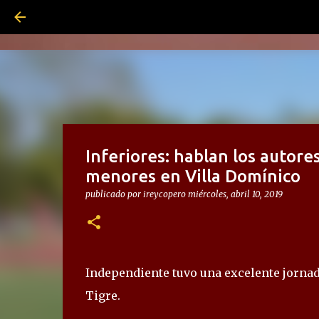
Inferiores: hablan los autore
menores en Villa Domínico
publicado por
ireycopero
miércoles, abril 10, 2019
Independiente tuvo una excelente jornada
Tigre.