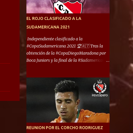
América) los distancian solo 150 metros. Por
ello son protagonistas de un clásico de los
más picantes del fútbol argentino. De ella
EL ROJO CLASIFICADO A LA
también forma parte Arsenal, equipo que
SUDAMERICANA 2021
transitó por la primera división del fútbol
local durante muchos años. Dock Sud es otro
Independiente clasificado a la
de los que comparten esas tierras, aunque el
#CopaSudamericana 2021 🏆🇦🇹 Tras la
foco de atención es la convivencia
obtención de la #CopaDiegoMaradona por
Independiente - Racing. “No encuentro, más
Boca Juniors y la final de la #Sudamericana
allá de Capital Federal, una ciudad que
que tendrá un campeón argentino entre
reúna tantos logros deportivos, tantos
Defensa y Justicia o Lanús, dadas estás dos
clubes y tanta gente en este deporte”,
condiciones el Rey de Copas se clasifica a la
afirmó Facundo Moyano. “Creo que
Copa Sudamericana de este 2021. En este
Avellaneda...
año, la Sudamericana sufrirá modificaciones
en su formato, que iniciará en fase de grupos
con 6 partidos, de los cuales sólo los
primeros de cada grupo jugarán los 8vos.
con los 3ros. mejores de las fases de grupos
REUNION POR EL CORCHO RODRIGUEZ
de la #CopaLibertadores 2021. ¡Este año hay