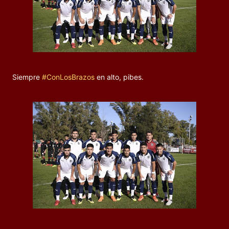
Siempre
#ConLosBrazos
en alto, pibes.