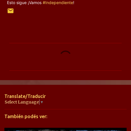
Esto sigue ¡Vamos
#Independiente
!
C
o
m
e
n
t
Translate/Traducir
a
Select Language
▼
r
También podés ver:
i
o