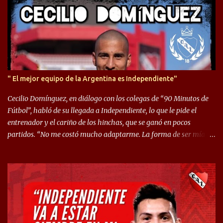
s
" El mejor equipo de la Argentina es Independiente"
Cecilio Domínguez, en diálogo con los colegas de “90 Minutos de
Fútbol”, habló de su llegada a Independiente, lo que le pide el
entrenador y el cariño de los hinchas, que se ganó en pocos
partidos. “No me costó mucho adaptarme. La forma de ser mía
me ayuda a que me adapte rápidamente, soy un hombre alegre y
abierto. Creo que lo estoy haciendo muy bien. Cuando llegué,
llegué a un Independiente que juega muy dinámico y me gusta
mucho. Me favorece por la forma de jugar mía y eso también
ayudó a que me adapte”. “Me siento mejor por izquierda, pero me
gusta mucho jugar de 9, y juego sin problemas por derecha
también. Jugar de 9 y de extremo por izquierda es diferente. A mi