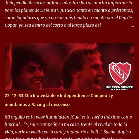
Independiente en los últimos años ha sido de mucha importancia
para los planes de Defensa y Justicia, tanto en cuanto a préstamos,
como jugadores que ya no son más tenido en cuenta por el Rey de
Copas, ya sea dentro del corto o al largo plazo del
desprendimiento de los mismos. Comenzando a repasar,
arrancamos con alguien que esta con un gran presente en el
Halcón de Varela, como lo es Brian Romero, quien paso a
préstamo allí durante el último mercado de pases y ha rendido de
gran manera, convirtiendo goles importantes, sobre todo en la
copa sudamericana. Pero no sucedió lo mismo en cuanto al
rendimiento que ha producido en el Rojo. Pasando a jugadores que
jugaron en Defensa y ahora están en el rojo, tenemos a la dupla
Gastón Togni y Domingo Blanco, donde ambos explotaron
22-12-83: Día Inolvidable = Independiente Campeón y
futbolísticamente hablando en el equipo de Varela, donde, por
mandamos a Racing al descenso
ejemplo, el caso de Mingo llego a ser tenido en cuenta para el
Seleccionado Argentino, rendimiento que aún no ha logrado
Mi orgullo es tu peor humillación ¿Cual es tu sueño máximo como
mostrar en Independiente. En e...
hincha?… “Y, salir campeón en mi casa, frente al rival de toda la
vida, darle la vuelta en la cara y mandarlo a la B…”. Suena utópico,