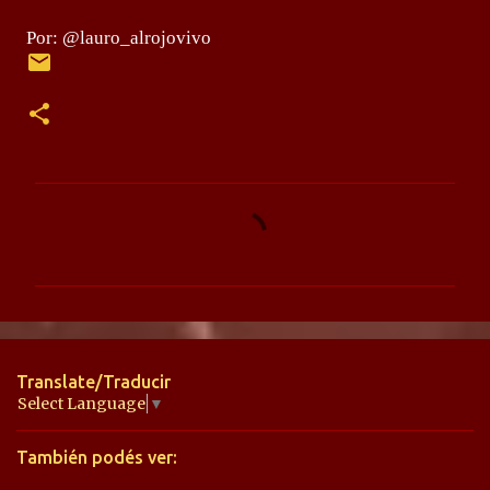
Por: @lauro_alrojovivo
C
o
m
e
n
t
Translate/Traducir
a
Select Language
▼
r
También podés ver:
i