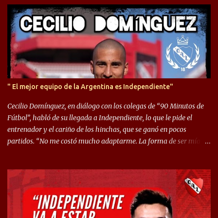
o
s
" El mejor equipo de la Argentina es Independiente"
Cecilio Domínguez, en diálogo con los colegas de “90 Minutos de
Fútbol”, habló de su llegada a Independiente, lo que le pide el
entrenador y el cariño de los hinchas, que se ganó en pocos
partidos. “No me costó mucho adaptarme. La forma de ser mía
me ayuda a que me adapte rápidamente, soy un hombre alegre y
abierto. Creo que lo estoy haciendo muy bien. Cuando llegué,
llegué a un Independiente que juega muy dinámico y me gusta
mucho. Me favorece por la forma de jugar mía y eso también
ayudó a que me adapte”. “Me siento mejor por izquierda, pero me
gusta mucho jugar de 9, y juego sin problemas por derecha