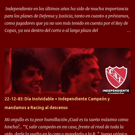
Independiente en los últimos años ha sido de mucha importancia
para los planes de Defensa y Justicia, tanto en cuanto a préstamos,
como jugadores que ya no son más tenido en cuenta por el Rey de
Copas, ya sea dentro del corto o al largo plazo del
desprendimiento de los mismos. Comenzando a repasar,
arrancamos con alguien que esta con un gran presente en el
Halcón de Varela, como lo es Brian Romero, quien paso a
préstamo allí durante el último mercado de pases y ha rendido de
gran manera, convirtiendo goles importantes, sobre todo en la
copa sudamericana. Pero no sucedió lo mismo en cuanto al
rendimiento que ha producido en el Rojo. Pasando a jugadores que
jugaron en Defensa y ahora están en el rojo, tenemos a la dupla
Gastón Togni y Domingo Blanco, donde ambos explotaron
22-12-83: Día Inolvidable = Independiente Campeón y
futbolísticamente hablando en el equipo de Varela, donde, por
mandamos a Racing al descenso
ejemplo, el caso de Mingo llego a ser tenido en cuenta para el
Seleccionado Argentino, rendimiento que aún no ha logrado
Mi orgullo es tu peor humillación ¿Cual es tu sueño máximo como
mostrar en Independiente. En e...
hincha?… “Y, salir campeón en mi casa, frente al rival de toda la
vida, darle la vuelta en la cara y mandarlo a la B…”. Suena utópico,