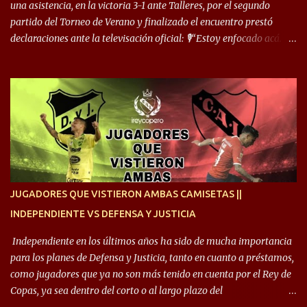
comentó: “Cuando juego de 9, obviamente me pide presionar, y
una asistencia, en la victoria 3-1 ante Talleres, por el segundo
cuand...
partido del Torneo de Verano y finalizado el encuentro prestó
declaraciones ante la televisación oficial: 🎙️“Estoy enfocado acá.
Estoy desde los 9 años y son sensaciones raras las que se me
cruzan. Es toda una vida, van a ser 10 años. Si se tiene que dar algo,
ojalá sea lo mejor para el club y para mí. Independiente va a estar
siempre en mi corazón”. 🎙️“Siempre que me tocó vestir la camiseta
quise dar lo mejor. Si me toca marcharme, estoy agradecido al
hincha”. 🎙️“El equipo hizo un gran trabajo, quedó demostrado en el
resultado. Es nuestro segundo partido, en la pretemporada nos
enfocamos en la preparación física. El grupo está encontrando la
idea que quiere el técnico y eso es importante para todos”.
JUGADORES QUE VISTIERON AMBAS CAMISETAS ||
INDEPENDIENTE VS DEFENSA Y JUSTICIA
Independiente en los últimos años ha sido de mucha importancia
para los planes de Defensa y Justicia, tanto en cuanto a préstamos,
como jugadores que ya no son más tenido en cuenta por el Rey de
Copas, ya sea dentro del corto o al largo plazo del