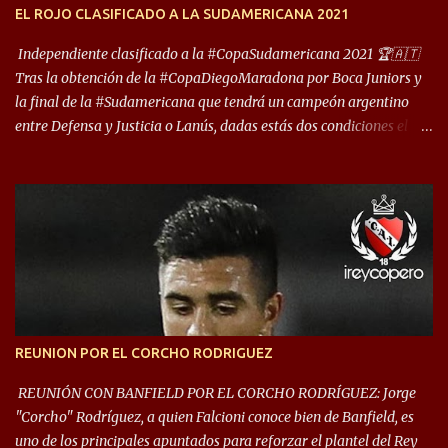
encuentro, más allá de Capital Federal, una ciudad que
EL ROJO CLASIFICADO A LA SUDAMERICANA 2021
reúna tantos logros deportivos, tantos clubes y tanta gente en este
deporte”, afirmó Facundo Moyano. “Creo que Avellaneda...
Independiente clasificado a la #CopaSudamericana 2021 🏆🇦🇹
Tras la obtención de la #CopaDiegoMaradona por Boca Juniors y
la final de la #Sudamericana que tendrá un campeón argentino
entre Defensa y Justicia o Lanús, dadas estás dos condiciones el
Rey de Copas se clasifica a la Copa Sudamericana de este 2021. En
este año, la Sudamericana sufrirá modificaciones en su formato,
que iniciará en fase de grupos con 6 partidos, de los cuales sólo los
primeros de cada grupo jugarán los 8vos. con los 3ros. mejores de
las fases de grupos de la #CopaLibertadores 2021. ¡Este año hay
noche de Copas Rey! ⚽🇦🇹👑🏆.
REUNION POR EL CORCHO RODRIGUEZ
REUNIÓN CON BANFIELD POR EL CORCHO RODRÍGUEZ: Jorge
"Corcho" Rodríguez, a quien Falcioni conoce bien de Banfield, es
uno de los principales apuntados para reforzar el plantel del Rey