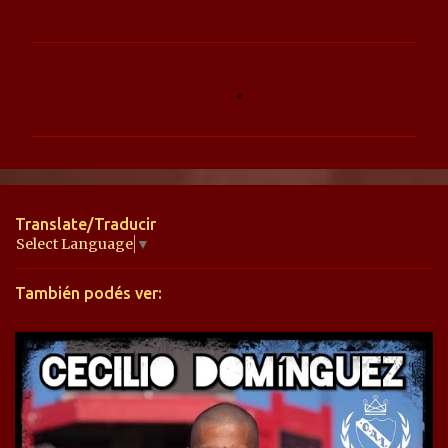
C
o
m
e
n
t
Translate/Traducir
a
Select Language
▼
r
También podés ver:
i
o
s