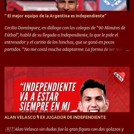
" El mejor equipo de la Argentina es Independiente"
Cecilio Domínguez, en diálogo con los colegas de “90 Minutos de
Fútbol”, habló de su llegada a Independiente, lo que le pide el
entrenador y el cariño de los hinchas, que se ganó en pocos
partidos. “No me costó mucho adaptarme. La forma de ser mía
me ayuda a que me adapte rápidamente, soy un hombre alegre y
abierto. Creo que lo estoy haciendo muy bien. Cuando llegué,
llegué a un Independiente que juega muy dinámico y me gusta
mucho. Me favorece por la forma de jugar mía y eso también
ayudó a que me adapte”. “Me siento mejor por izquierda, pero me
gusta mucho jugar de 9, y juego sin problemas por derecha
también. Jugar de 9 y de extremo por izquierda es diferente. A mi
me gusta jugar por fuera, porque tengo mas posibilidades de
encarar, de enganchar. Pero yo soy un hombre que pica mucho y
ALAN VELASCO 🎙 EX JUGADOR DE INDEPENDIENTE
cuando juego de 9 me gusta, porque estoy un poco más cerca del
arco y tengo más posibilidades”. Sobre lo que le pide el DT,
🇦🇹 Alan Velasco sin dudas fue la gran figura con dos golazos y