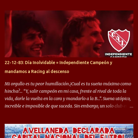
desprendimiento de los mismos. Comenzando a repasar,
arrancamos con alguien que esta con un gran presente en el
Halcón de Varela, como lo es Brian Romero, quien paso a
préstamo allí durante el último mercado de pases y ha rendido de
gran manera, convirtiendo goles importantes, sobre todo en la
copa sudamericana. Pero no sucedió lo mismo en cuanto al
rendimiento que ha producido en el Rojo. Pasando a jugadores que
jugaron en Defensa y ahora están en el rojo, tenemos a la dupla
Gastón Togni y Domingo Blanco, donde ambos explotaron
22-12-83: Día Inolvidable = Independiente Campeón y
futbolísticamente hablando en el equipo de Varela, donde, por
mandamos a Racing al descenso
ejemplo, el caso de Mingo llego a ser tenido en cuenta para el
Seleccionado Argentino, rendimiento que aún no ha logrado
Mi orgullo es tu peor humillación ¿Cual es tu sueño máximo como
mostrar en Independiente. En e...
hincha?… “Y, salir campeón en mi casa, frente al rival de toda la
vida, darle la vuelta en la cara y mandarlo a la B…”. Suena utópico,
increible e imposible de que suceda. Sin embargo, un solo club en el
mundo se dió ese lujo y fue el Club Atlético Independiente. Los
hinchas del "Rojo" tienen un doble festejo. Por un lado, la el
campeonato del '83 año consagratorio para el Rojo y, por el otro, el
haber mandado al descenso a su eterno rival. 22 de diciembre de