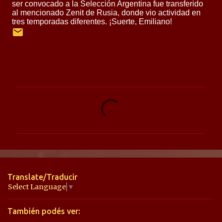
ser convocado a la Selección Argentina fue transferido
al mencionado Zenit de Rusia, donde vio actividad en
tres temporadas diferentes. ¡Suerte, Emiliano!
C
o
m
e
n
t
Translate/Traducir
a
Select Language
▼
r
También podés ver:
i