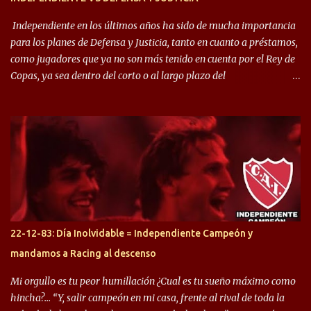
Independiente en los últimos años ha sido de mucha importancia
para los planes de Defensa y Justicia, tanto en cuanto a préstamos,
como jugadores que ya no son más tenido en cuenta por el Rey de
Copas, ya sea dentro del corto o al largo plazo del
desprendimiento de los mismos. Comenzando a repasar,
arrancamos con alguien que esta con un gran presente en el
Halcón de Varela, como lo es Brian Romero, quien paso a
préstamo allí durante el último mercado de pases y ha rendido de
gran manera, convirtiendo goles importantes, sobre todo en la
copa sudamericana. Pero no sucedió lo mismo en cuanto al
rendimiento que ha producido en el Rojo. Pasando a jugadores que
jugaron en Defensa y ahora están en el rojo, tenemos a la dupla
Gastón Togni y Domingo Blanco, donde ambos explotaron
22-12-83: Día Inolvidable = Independiente Campeón y
futbolísticamente hablando en el equipo de Varela, donde, por
mandamos a Racing al descenso
ejemplo, el caso de Mingo llego a ser tenido en cuenta para el
Seleccionado Argentino, rendimiento que aún no ha logrado
Mi orgullo es tu peor humillación ¿Cual es tu sueño máximo como
mostrar en Independiente. En e...
hincha?… “Y, salir campeón en mi casa, frente al rival de toda la