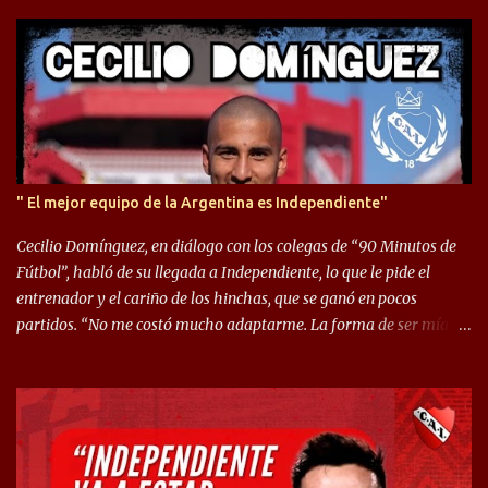
o
s
" El mejor equipo de la Argentina es Independiente"
Cecilio Domínguez, en diálogo con los colegas de “90 Minutos de
Fútbol”, habló de su llegada a Independiente, lo que le pide el
entrenador y el cariño de los hinchas, que se ganó en pocos
partidos. “No me costó mucho adaptarme. La forma de ser mía
me ayuda a que me adapte rápidamente, soy un hombre alegre y
abierto. Creo que lo estoy haciendo muy bien. Cuando llegué,
llegué a un Independiente que juega muy dinámico y me gusta
mucho. Me favorece por la forma de jugar mía y eso también
ayudó a que me adapte”. “Me siento mejor por izquierda, pero me
gusta mucho jugar de 9, y juego sin problemas por derecha