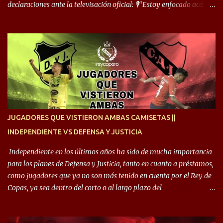
declaraciones ante la televisación oficial: 🎙️“Estoy enfocado acá.
Estoy desde los 9 años y son sensaciones raras las que se me
cruzan. Es toda una vida, van a ser 10 años. Si se tiene que dar algo,
ojalá sea lo mejor para el club y para mí. Independiente va a estar
siempre en mi corazón”. 🎙️“Siempre que me tocó vestir la camiseta
quise dar lo mejor. Si me toca marcharme, estoy agradecido al
hincha”. 🎙️“El equipo hizo un gran trabajo, quedó demostrado en el
resultado. Es nuestro segundo partido, en la pretemporada nos
enfocamos en la preparación física. El grupo está encontrando la
idea que quiere el técnico y eso es importante para todos”.
JUGADORES QUE VISTIERON AMBAS CAMISETAS ||
INDEPENDIENTE VS DEFENSA Y JUSTICIA
Independiente en los últimos años ha sido de mucha importancia
para los planes de Defensa y Justicia, tanto en cuanto a préstamos,
como jugadores que ya no son más tenido en cuenta por el Rey de
Copas, ya sea dentro del corto o al largo plazo del
desprendimiento de los mismos. Comenzando a repasar,
arrancamos con alguien que esta con un gran presente en el