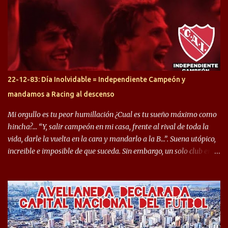
Halcón de Varela, como lo es Brian Romero, quien paso a
préstamo allí durante el último mercado de pases y ha rendido de
gran manera, convirtiendo goles importantes, sobre todo en la
copa sudamericana. Pero no sucedió lo mismo en cuanto al
rendimiento que ha producido en el Rojo. Pasando a jugadores que
jugaron en Defensa y ahora están en el rojo, tenemos a la dupla
Gastón Togni y Domingo Blanco, donde ambos explotaron
22-12-83: Día Inolvidable = Independiente Campeón y
futbolísticamente hablando en el equipo de Varela, donde, por
mandamos a Racing al descenso
ejemplo, el caso de Mingo llego a ser tenido en cuenta para el
Seleccionado Argentino, rendimiento que aún no ha logrado
Mi orgullo es tu peor humillación ¿Cual es tu sueño máximo como
mostrar en Independiente. En e...
hincha?… “Y, salir campeón en mi casa, frente al rival de toda la
vida, darle la vuelta en la cara y mandarlo a la B…”. Suena utópico,
increible e imposible de que suceda. Sin embargo, un solo club en el
mundo se dió ese lujo y fue el Club Atlético Independiente. Los
hinchas del "Rojo" tienen un doble festejo. Por un lado, la el
campeonato del '83 año consagratorio para el Rojo y, por el otro, el
haber mandado al descenso a su eterno rival. 22 de diciembre de
1983 es una fecha que pocos hinchas de Independiente pueden
dejar en el olvido. Es que ese día, el "Rojo" derrotó a Racing por 2 a