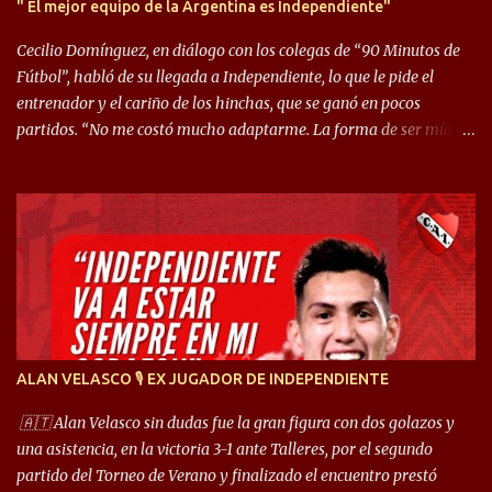
" El mejor equipo de la Argentina es Independiente"
Cecilio Domínguez, en diálogo con los colegas de “90 Minutos de
Fútbol”, habló de su llegada a Independiente, lo que le pide el
entrenador y el cariño de los hinchas, que se ganó en pocos
partidos. “No me costó mucho adaptarme. La forma de ser mía
me ayuda a que me adapte rápidamente, soy un hombre alegre y
abierto. Creo que lo estoy haciendo muy bien. Cuando llegué,
llegué a un Independiente que juega muy dinámico y me gusta
mucho. Me favorece por la forma de jugar mía y eso también
ayudó a que me adapte”. “Me siento mejor por izquierda, pero me
gusta mucho jugar de 9, y juego sin problemas por derecha
también. Jugar de 9 y de extremo por izquierda es diferente. A mi
me gusta jugar por fuera, porque tengo mas posibilidades de
encarar, de enganchar. Pero yo soy un hombre que pica mucho y
ALAN VELASCO 🎙 EX JUGADOR DE INDEPENDIENTE
cuando juego de 9 me gusta, porque estoy un poco más cerca del
arco y tengo más posibilidades”. Sobre lo que le pide el DT,
🇦🇹 Alan Velasco sin dudas fue la gran figura con dos golazos y
comentó: “Cuando juego de 9, obviamente me pide presionar, y
una asistencia, en la victoria 3-1 ante Talleres, por el segundo
cuand...
partido del Torneo de Verano y finalizado el encuentro prestó