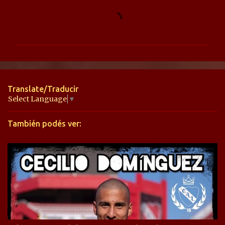
C
o
m
e
n
t
Translate/Traducir
a
Select Language
▼
r
También podés ver:
i
o
s