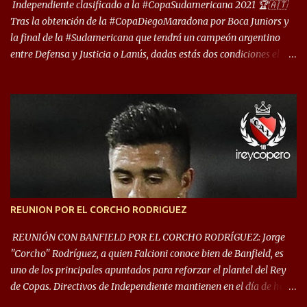
deporte”, afirmó Facundo Moyano. “Creo que Avellaneda...
Independiente clasificado a la #CopaSudamericana 2021 🏆🇦🇹
Tras la obtención de la #CopaDiegoMaradona por Boca Juniors y
la final de la #Sudamericana que tendrá un campeón argentino
entre Defensa y Justicia o Lanús, dadas estás dos condiciones el
Rey de Copas se clasifica a la Copa Sudamericana de este 2021. En
este año, la Sudamericana sufrirá modificaciones en su formato,
que iniciará en fase de grupos con 6 partidos, de los cuales sólo los
primeros de cada grupo jugarán los 8vos. con los 3ros. mejores de
las fases de grupos de la #CopaLibertadores 2021. ¡Este año hay
noche de Copas Rey! ⚽🇦🇹👑🏆.
REUNION POR EL CORCHO RODRIGUEZ
REUNIÓN CON BANFIELD POR EL CORCHO RODRÍGUEZ: Jorge
"Corcho" Rodríguez, a quien Falcioni conoce bien de Banfield, es
uno de los principales apuntados para reforzar el plantel del Rey
de Copas. Directivos de Independiente mantienen en el día de hoy
una reunión para dar comienzo a las negociaciones por el