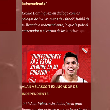
Independiente"
Cecilio Domínguez, en diálogo con los
colegas de “90 Minutos de Fútbol”, habló de
su llegada a Independiente, lo que le pide el
entrenador y el cariño de los hinchas, que se
ganó en pocos partidos. “No me costó
mucho adaptarme. La forma de ser mía me
ayuda a que me adapte rápidamente, soy un
hombre alegre y abierto. Creo que lo estoy
haciendo muy bien. Cuando llegué, llegué a
un Independiente que juega muy dinámico y
me gusta mucho. Me favorece por la forma
de jugar mía y eso también ayudó a que me
adapte”. “Me siento mejor por izquierda,
ALAN VELASCO 🎙 EX JUGADOR DE
pero me gusta mucho jugar de 9, y juego sin
INDEPENDIENTE
problemas por derecha también. Jugar de 9
y de extremo por izquierda es diferente. A mi
🇦🇹 Alan Velasco sin dudas fue la gran
me gusta jugar por fuera, porque tengo mas
figura con dos golazos y una asistencia, en la