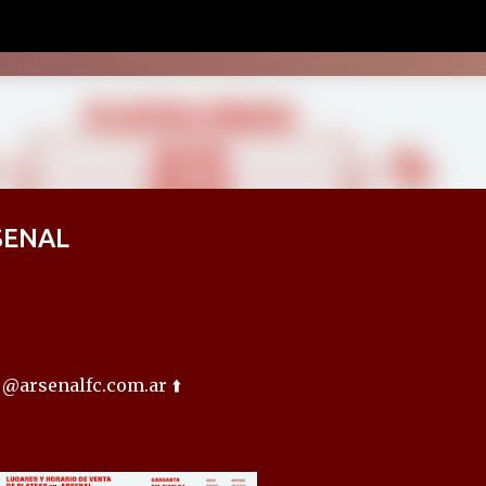
Ir al contenido principal
SENAL
 @arsenalfc.com.ar ⬆️