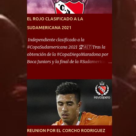
América) los distancian solo 150 metros. Por
ello son protagonistas de un clásico de los
más picantes del fútbol argentino. De ella
EL ROJO CLASIFICADO A LA
también forma parte Arsenal, equipo que
SUDAMERICANA 2021
transitó por la primera división del fútbol
local durante muchos años. Dock Sud es otro
Independiente clasificado a la
de los que comparten esas tierras, aunque el
#CopaSudamericana 2021 🏆🇦🇹 Tras la
foco de atención es la convivencia
obtención de la #CopaDiegoMaradona por
Independiente - Racing. “No encuentro, más
Boca Juniors y la final de la #Sudamericana
allá de Capital Federal, una ciudad que
que tendrá un campeón argentino entre
reúna tantos logros deportivos, tantos
Defensa y Justicia o Lanús, dadas estás dos
clubes y tanta gente en este deporte”,
condiciones el Rey de Copas se clasifica a la
afirmó Facundo Moyano. “Creo que
Copa Sudamericana de este 2021. En este
Avellaneda...
año, la Sudamericana sufrirá modificaciones
en su formato, que iniciará en fase de grupos
con 6 partidos, de los cuales sólo los
primeros de cada grupo jugarán los 8vos.
con los 3ros. mejores de las fases de grupos
REUNION POR EL CORCHO RODRIGUEZ
de la #CopaLibertadores 2021. ¡Este año hay