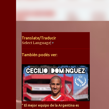
Translate/Traducir
Select Language
▼
También podés ver:
" El mejor equipo de la Argentina es