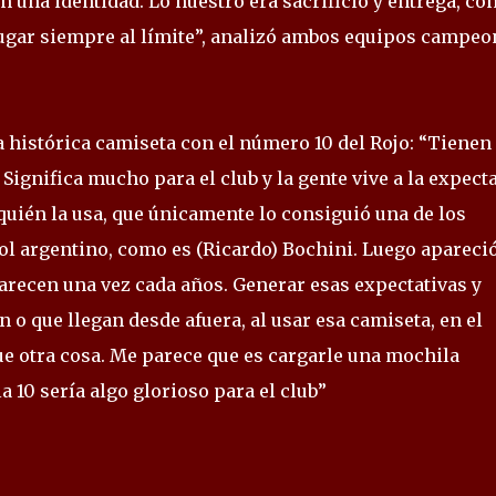
an una identidad. Lo nuestro era sacrificio y entrega, con
gar siempre al límite”, analizó ambos equipos campeo
la histórica camiseta con el número 10 del Rojo: “Tienen
Significa mucho para el club y la gente vive a la expecta
quién la usa, que únicamente lo consiguió una de los
bol argentino, como es (Ricardo) Bochini. Luego apareci
arecen una vez cada años. Generar esas expectativas y
 o que llegan desde afuera, al usar esa camiseta, en el
e otra cosa. Me parece que es cargarle una mochila
la 10 sería algo glorioso para el club”