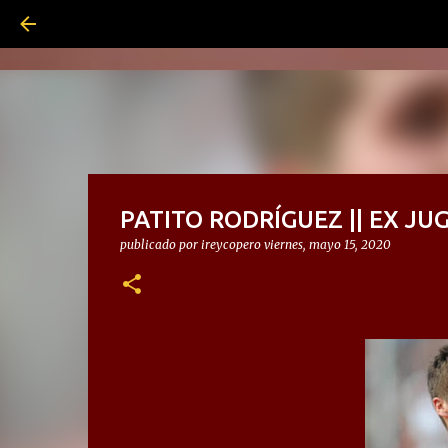
PATITO RODRÍGUEZ || EX J
publicado por
ireycopero
viernes, mayo 15, 2020