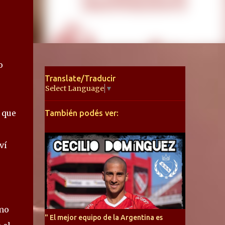
o
Translate/Traducir
Select Language
▼
 que
También podés ver:
ví
imo
" El mejor equipo de la Argentina es