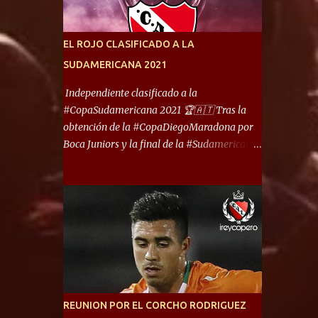
América) los distancian solo 150 metros. Por
ello son protagonistas de un clásico de los
más picantes del fútbol argentino. De ella
EL ROJO CLASIFICADO A LA
también forma parte Arsenal, equipo que
SUDAMERICANA 2021
transitó por la primera división del fútbol
local durante muchos años. Dock Sud es otro
Independiente clasificado a la
de los que comparten esas tierras, aunque el
#CopaSudamericana 2021 🏆🇦🇹 Tras la
foco de atención es la convivencia
obtención de la #CopaDiegoMaradona por
Independiente - Racing. “No encuentro, más
Boca Juniors y la final de la #Sudamericana
allá de Capital Federal, una ciudad que
que tendrá un campeón argentino entre
reúna tantos logros deportivos, tantos
Defensa y Justicia o Lanús, dadas estás dos
clubes y tanta gente en este deporte”,
condiciones el Rey de Copas se clasifica a la
afirmó Facundo Moyano. “Creo que
Copa Sudamericana de este 2021. En este
Avellaneda...
año, la Sudamericana sufrirá modificaciones
en su formato, que iniciará en fase de grupos
con 6 partidos, de los cuales sólo los
primeros de cada grupo jugarán los 8vos.
con los 3ros. mejores de las fases de grupos
REUNION POR EL CORCHO RODRIGUEZ
de la #CopaLibertadores 2021. ¡Este año hay