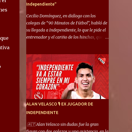
 el
Independiente"
nes
Cecilio Domínguez, en diálogo con los
colegas de “90 Minutos de Fútbol”, habló de
su llegada a Independiente, lo que le pide el
entrenador y el cariño de los hinchas, que se
 que
ganó en pocos partidos. “No me costó
tiva
mucho adaptarme. La forma de ser mía me
ayuda a que me adapte rápidamente, soy un
hombre alegre y abierto. Creo que lo estoy
ó
haciendo muy bien. Cuando llegué, llegué a
un Independiente que juega muy dinámico y
me gusta mucho. Me favorece por la forma
de jugar mía y eso también ayudó a que me
adapte”. “Me siento mejor por izquierda,
ALAN VELASCO 🎙 EX JUGADOR DE
pero me gusta mucho jugar de 9, y juego sin
INDEPENDIENTE
problemas por derecha también. Jugar de 9
y de extremo por izquierda es diferente. A mi
🇦🇹 Alan Velasco sin dudas fue la gran
me gusta jugar por fuera, porque tengo mas
figura con dos golazos y una asistencia, en la