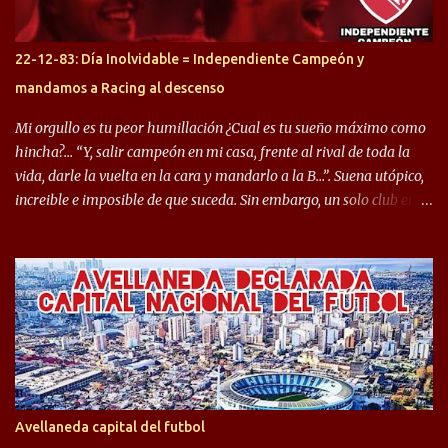
rendimiento que ha producido en el Rojo. Pasando a jugadores que
jugaron en Defensa y ahora están en el rojo, tenemos a la dupla
Gastón Togni y Domingo Blanco, donde ambos explotaron
22-12-83: Día Inolvidable = Independiente Campeón y
futbolísticamente hablando en el equipo de Varela, donde, por
mandamos a Racing al descenso
ejemplo, el caso de Mingo llego a ser tenido en cuenta para el
Seleccionado Argentino, rendimiento que aún no ha logrado
Mi orgullo es tu peor humillación ¿Cual es tu sueño máximo como
mostrar en Independiente. En e...
hincha?… “Y, salir campeón en mi casa, frente al rival de toda la
vida, darle la vuelta en la cara y mandarlo a la B…”. Suena utópico,
increible e imposible de que suceda. Sin embargo, un solo club en el
mundo se dió ese lujo y fue el Club Atlético Independiente. Los
hinchas del "Rojo" tienen un doble festejo. Por un lado, la el
campeonato del '83 año consagratorio para el Rojo y, por el otro, el
haber mandado al descenso a su eterno rival. 22 de diciembre de
1983 es una fecha que pocos hinchas de Independiente pueden
dejar en el olvido. Es que ese día, el "Rojo" derrotó a Racing por 2 a
0, se consagró campeón y, además, mandó al descenso a su eterno
rival. El clásico de Avellaneda marcó el epílogo del campeonato,
algo totalmente inusual para estas épocas, donde la violencia no
Avellaneda capital del futbol
permite encuentros de riesgo sobre el final de los torneos. En la