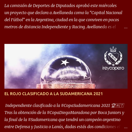
década del ochenta y con una democracia flo...
La comisión de Deportes de Diputados aprobó este miércoles
un proyecto que declara a Avellaneda como la “Capital Nacional
del Fútbol” en la Argentina, ciudad en la que conviven en pocos
metros de distancia Independiente y Racing. Avellaneda es el
hogar dos de los clubes denominados “cinco grandes”, tienen sus
predios separados por 50 metros y a sus estadios (Cilindro y
Libertadores de América) los distancian solo 150 metros. Por ello
son protagonistas de un clásico de los más picantes del fútbol
argentino. De ella también forma parte Arsenal, equipo que
transitó por la primera división del fútbol local durante muchos
años. Dock Sud es otro de los que comparten esas tierras, aunque el
foco de atención es la convivencia Independiente - Racing. “No
encuentro, más allá de Capital Federal, una ciudad que
EL ROJO CLASIFICADO A LA SUDAMERICANA 2021
reúna tantos logros deportivos, tantos clubes y tanta gente en este
deporte”, afirmó Facundo Moyano. “Creo que Avellaneda...
Independiente clasificado a la #CopaSudamericana 2021 🏆🇦🇹
Tras la obtención de la #CopaDiegoMaradona por Boca Juniors y
la final de la #Sudamericana que tendrá un campeón argentino
entre Defensa y Justicia o Lanús, dadas estás dos condiciones el