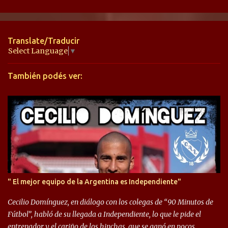
e
n
t
Translate/Traducir
a
Select Language
▼
r
También podés ver:
i
o
s
" El mejor equipo de la Argentina es Independiente"
Cecilio Domínguez, en diálogo con los colegas de “90 Minutos de
Fútbol”, habló de su llegada a Independiente, lo que le pide el
entrenador y el cariño de los hinchas, que se ganó en pocos