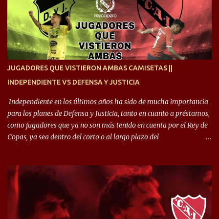
siempre en mi corazón”. 🎙️“Siempre que me tocó vestir la camiseta
quise dar lo mejor. Si me toca marcharme, estoy agradecido al
hincha”. 🎙️“El equipo hizo un gran trabajo, quedó demostrado en el
resultado. Es nuestro segundo partido, en la pretemporada nos
enfocamos en la preparación física. El grupo está encontrando la
idea que quiere el técnico y eso es importante para todos”.
JUGADORES QUE VISTIERON AMBAS CAMISETAS ||
INDEPENDIENTE VS DEFENSA Y JUSTICIA
Independiente en los últimos años ha sido de mucha importancia
para los planes de Defensa y Justicia, tanto en cuanto a préstamos,
como jugadores que ya no son más tenido en cuenta por el Rey de
Copas, ya sea dentro del corto o al largo plazo del
desprendimiento de los mismos. Comenzando a repasar,
arrancamos con alguien que esta con un gran presente en el
Halcón de Varela, como lo es Brian Romero, quien paso a
préstamo allí durante el último mercado de pases y ha rendido de
gran manera, convirtiendo goles importantes, sobre todo en la
copa sudamericana. Pero no sucedió lo mismo en cuanto al