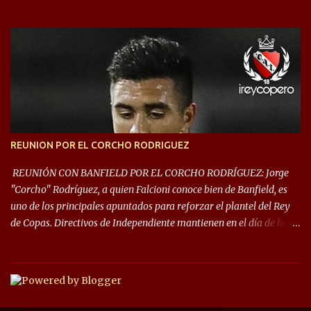
Rey de Copas se clasifica a la Copa Sudamericana de este 2021. En
este año, la Sudamericana sufrirá modificaciones en su formato,
que iniciará en fase de grupos con 6 partidos, de los cuales sólo los
primeros de cada grupo jugarán los 8vos. con los 3ros. mejores de
las fases de grupos de la #CopaLibertadores 2021. ¡Este año hay
noche de Copas Rey! ⚽🇦🇹👑🏆.
REUNION POR EL CORCHO RODRIGUEZ
REUNIÓN CON BANFIELD POR EL CORCHO RODRÍGUEZ: Jorge
"Corcho" Rodríguez, a quien Falcioni conoce bien de Banfield, es
uno de los principales apuntados para reforzar el plantel del Rey
de Copas. Directivos de Independiente mantienen en el día de hoy
una reunión para dar comienzo a las negociaciones por el
mediocampista del Taladro. La CD de Avellaneda ofrecerá un
préstamo con opción de compra pero, por lo que se sabe, Banfield
busca vender al menos el 50% del pase por una cifra cercana a los
1,5 millones de dólares. El volante central titular del Banfield y