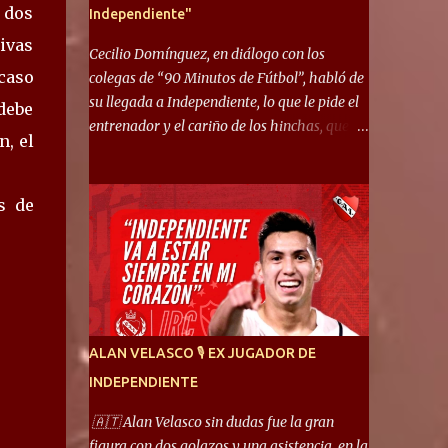
 dos
Independiente"
tivas
Cecilio Domínguez, en diálogo con los
 caso
colegas de “90 Minutos de Fútbol”, habló de
su llegada a Independiente, lo que le pide el
 debe
entrenador y el cariño de los hinchas, que se
n, el
ganó en pocos partidos. “No me costó
mucho adaptarme. La forma de ser mía me
ayuda a que me adapte rápidamente, soy un
s de
hombre alegre y abierto. Creo que lo estoy
haciendo muy bien. Cuando llegué, llegué a
un Independiente que juega muy dinámico y
me gusta mucho. Me favorece por la forma
de jugar mía y eso también ayudó a que me
adapte”. “Me siento mejor por izquierda,
ALAN VELASCO 🎙 EX JUGADOR DE
pero me gusta mucho jugar de 9, y juego sin
INDEPENDIENTE
problemas por derecha también. Jugar de 9
y de extremo por izquierda es diferente. A mi
🇦🇹 Alan Velasco sin dudas fue la gran
me gusta jugar por fuera, porque tengo mas
figura con dos golazos y una asistencia, en la