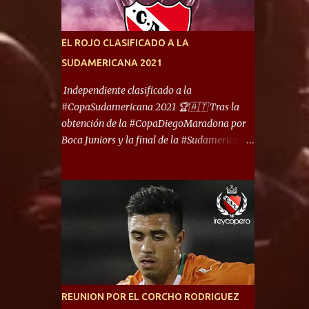
América) los distancian solo 150 metros. Por
ello son protagonistas de un clásico de los
más picantes del fútbol argentino. De ella
EL ROJO CLASIFICADO A LA
también forma parte Arsenal, equipo que
SUDAMERICANA 2021
transitó por la primera división del fútbol
local durante muchos años. Dock Sud es otro
Independiente clasificado a la
de los que comparten esas tierras, aunque el
#CopaSudamericana 2021 🏆🇦🇹 Tras la
foco de atención es la convivencia
obtención de la #CopaDiegoMaradona por
Independiente - Racing. “No encuentro, más
Boca Juniors y la final de la #Sudamericana
allá de Capital Federal, una ciudad que
que tendrá un campeón argentino entre
reúna tantos logros deportivos, tantos
Defensa y Justicia o Lanús, dadas estás dos
clubes y tanta gente en este deporte”,
condiciones el Rey de Copas se clasifica a la
afirmó Facundo Moyano. “Creo que
Copa Sudamericana de este 2021. En este
Avellaneda...
año, la Sudamericana sufrirá modificaciones
en su formato, que iniciará en fase de grupos
con 6 partidos, de los cuales sólo los
primeros de cada grupo jugarán los 8vos.
con los 3ros. mejores de las fases de grupos
REUNION POR EL CORCHO RODRIGUEZ
de la #CopaLibertadores 2021. ¡Este año hay