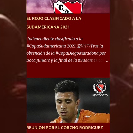
América) los distancian solo 150 metros. Por
ello son protagonistas de un clásico de los
más picantes del fútbol argentino. De ella
EL ROJO CLASIFICADO A LA
también forma parte Arsenal, equipo que
SUDAMERICANA 2021
transitó por la primera división del fútbol
local durante muchos años. Dock Sud es otro
Independiente clasificado a la
de los que comparten esas tierras, aunque el
#CopaSudamericana 2021 🏆🇦🇹 Tras la
foco de atención es la convivencia
obtención de la #CopaDiegoMaradona por
Independiente - Racing. “No encuentro, más
Boca Juniors y la final de la #Sudamericana
allá de Capital Federal, una ciudad que
que tendrá un campeón argentino entre
reúna tantos logros deportivos, tantos
Defensa y Justicia o Lanús, dadas estás dos
clubes y tanta gente en este deporte”,
condiciones el Rey de Copas se clasifica a la
afirmó Facundo Moyano. “Creo que
Copa Sudamericana de este 2021. En este
Avellaneda...
año, la Sudamericana sufrirá modificaciones
en su formato, que iniciará en fase de grupos
con 6 partidos, de los cuales sólo los
primeros de cada grupo jugarán los 8vos.
con los 3ros. mejores de las fases de grupos
REUNION POR EL CORCHO RODRIGUEZ
de la #CopaLibertadores 2021. ¡Este año hay