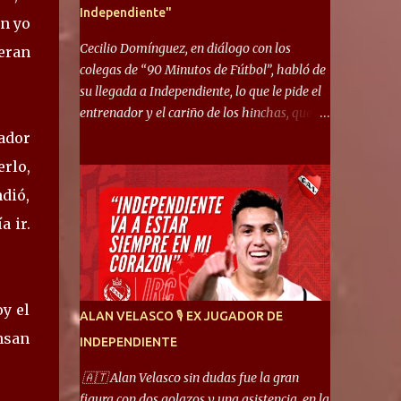
Independiente"
en yo
Cecilio Domínguez, en diálogo con los
eran
colegas de “90 Minutos de Fútbol”, habló de
su llegada a Independiente, lo que le pide el
entrenador y el cariño de los hinchas, que se
ganó en pocos partidos. “No me costó
gador
mucho adaptarme. La forma de ser mía me
rlo,
ayuda a que me adapte rápidamente, soy un
ndió,
hombre alegre y abierto. Creo que lo estoy
haciendo muy bien. Cuando llegué, llegué a
a ir.
un Independiente que juega muy dinámico y
me gusta mucho. Me favorece por la forma
de jugar mía y eso también ayudó a que me
adapte”. “Me siento mejor por izquierda,
oy el
ALAN VELASCO 🎙 EX JUGADOR DE
pero me gusta mucho jugar de 9, y juego sin
ensan
INDEPENDIENTE
problemas por derecha también. Jugar de 9
y de extremo por izquierda es diferente. A mi
🇦🇹 Alan Velasco sin dudas fue la gran
me gusta jugar por fuera, porque tengo mas
figura con dos golazos y una asistencia, en la