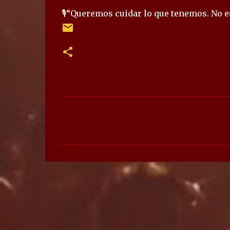
🎙️“Queremos cuidar lo que tenemos. No 
C
o
m
e
n
t
a
r
i