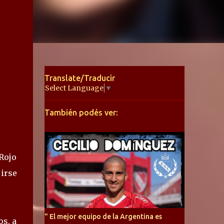
Translate/Traducir
Select Language
▼
También podés ver:
Rojo
 irse
" El mejor equipo de la Argentina es
os, a