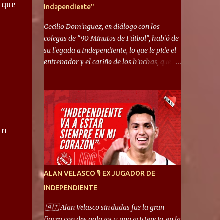
 que
Independiente"
Cecilio Domínguez, en diálogo con los
colegas de “90 Minutos de Fútbol”, habló de
su llegada a Independiente, lo que le pide el
entrenador y el cariño de los hinchas, que se
ganó en pocos partidos. “No me costó
mucho adaptarme. La forma de ser mía me
ayuda a que me adapte rápidamente, soy un
hombre alegre y abierto. Creo que lo estoy
haciendo muy bien. Cuando llegué, llegué a
in
un Independiente que juega muy dinámico y
me gusta mucho. Me favorece por la forma
de jugar mía y eso también ayudó a que me
adapte”. “Me siento mejor por izquierda,
ALAN VELASCO 🎙 EX JUGADOR DE
pero me gusta mucho jugar de 9, y juego sin
INDEPENDIENTE
problemas por derecha también. Jugar de 9
y de extremo por izquierda es diferente. A mi
🇦🇹 Alan Velasco sin dudas fue la gran
me gusta jugar por fuera, porque tengo mas
figura con dos golazos y una asistencia, en la