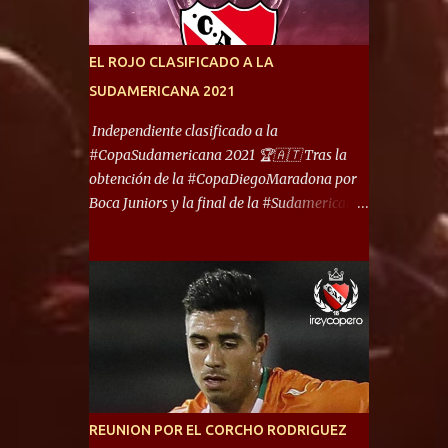
América) los distancian solo 150 metros. Por
ello son protagonistas de un clásico de los
más picantes del fútbol argentino. De ella
EL ROJO CLASIFICADO A LA
también forma parte Arsenal, equipo que
SUDAMERICANA 2021
transitó por la primera división del fútbol
local durante muchos años. Dock Sud es otro
Independiente clasificado a la
de los que comparten esas tierras, aunque el
#CopaSudamericana 2021 🏆🇦🇹 Tras la
foco de atención es la convivencia
obtención de la #CopaDiegoMaradona por
Independiente - Racing. “No encuentro, más
Boca Juniors y la final de la #Sudamericana
allá de Capital Federal, una ciudad que
que tendrá un campeón argentino entre
reúna tantos logros deportivos, tantos
Defensa y Justicia o Lanús, dadas estás dos
clubes y tanta gente en este deporte”,
condiciones el Rey de Copas se clasifica a la
afirmó Facundo Moyano. “Creo que
Copa Sudamericana de este 2021. En este
Avellaneda...
año, la Sudamericana sufrirá modificaciones
en su formato, que iniciará en fase de grupos
con 6 partidos, de los cuales sólo los
primeros de cada grupo jugarán los 8vos.
con los 3ros. mejores de las fases de grupos
REUNION POR EL CORCHO RODRIGUEZ
de la #CopaLibertadores 2021. ¡Este año hay