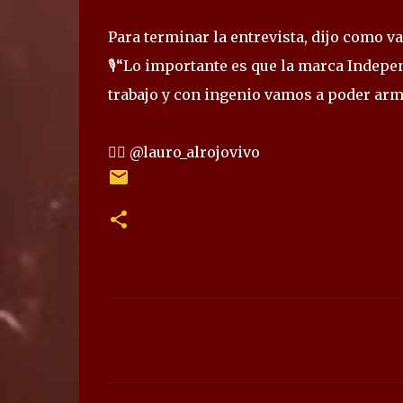
Para terminar la entrevista, dijo como va
🎙“Lo importante es que la marca Indepen
trabajo y con ingenio vamos a poder armar
✍🏻 @lauro_alrojovivo
C
o
m
e