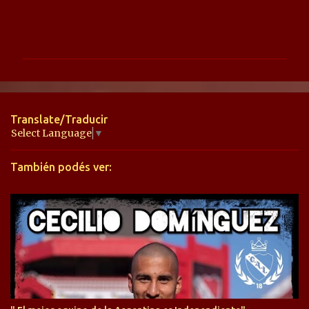
C
o
m
e
n
t
Translate/Traducir
a
Select Language
▼
r
También podés ver:
i
o
s