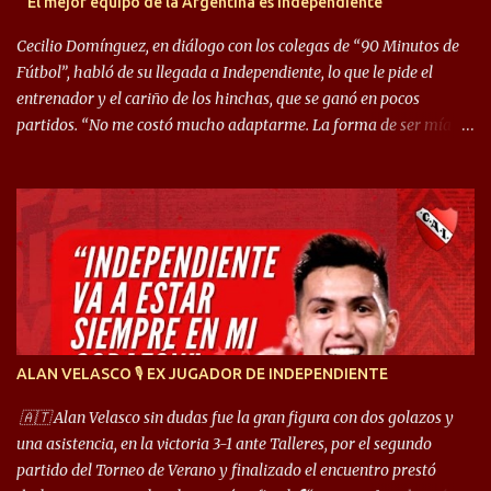
" El mejor equipo de la Argentina es Independiente"
Cecilio Domínguez, en diálogo con los colegas de “90 Minutos de
Fútbol”, habló de su llegada a Independiente, lo que le pide el
entrenador y el cariño de los hinchas, que se ganó en pocos
partidos. “No me costó mucho adaptarme. La forma de ser mía
me ayuda a que me adapte rápidamente, soy un hombre alegre y
abierto. Creo que lo estoy haciendo muy bien. Cuando llegué,
llegué a un Independiente que juega muy dinámico y me gusta
mucho. Me favorece por la forma de jugar mía y eso también
ayudó a que me adapte”. “Me siento mejor por izquierda, pero me
gusta mucho jugar de 9, y juego sin problemas por derecha
también. Jugar de 9 y de extremo por izquierda es diferente. A mi
me gusta jugar por fuera, porque tengo mas posibilidades de
encarar, de enganchar. Pero yo soy un hombre que pica mucho y
ALAN VELASCO 🎙 EX JUGADOR DE INDEPENDIENTE
cuando juego de 9 me gusta, porque estoy un poco más cerca del
arco y tengo más posibilidades”. Sobre lo que le pide el DT,
🇦🇹 Alan Velasco sin dudas fue la gran figura con dos golazos y
comentó: “Cuando juego de 9, obviamente me pide presionar, y
una asistencia, en la victoria 3-1 ante Talleres, por el segundo
cuand...
partido del Torneo de Verano y finalizado el encuentro prestó