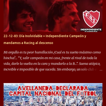
préstamo allí durante el último mercado de pases y ha rendido de
gran manera, convirtiendo goles importantes, sobre todo en la
copa sudamericana. Pero no sucedió lo mismo en cuanto al
rendimiento que ha producido en el Rojo. Pasando a jugadores que
jugaron en Defensa y ahora están en el rojo, tenemos a la dupla
Gastón Togni y Domingo Blanco, donde ambos explotaron
22-12-83: Día Inolvidable = Independiente Campeón y
futbolísticamente hablando en el equipo de Varela, donde, por
mandamos a Racing al descenso
ejemplo, el caso de Mingo llego a ser tenido en cuenta para el
Seleccionado Argentino, rendimiento que aún no ha logrado
Mi orgullo es tu peor humillación ¿Cual es tu sueño máximo como
mostrar en Independiente. En e...
hincha?… “Y, salir campeón en mi casa, frente al rival de toda la
vida, darle la vuelta en la cara y mandarlo a la B…”. Suena utópico,
increible e imposible de que suceda. Sin embargo, un solo club en el
mundo se dió ese lujo y fue el Club Atlético Independiente. Los
hinchas del "Rojo" tienen un doble festejo. Por un lado, la el
campeonato del '83 año consagratorio para el Rojo y, por el otro, el
haber mandado al descenso a su eterno rival. 22 de diciembre de
1983 es una fecha que pocos hinchas de Independiente pueden
dejar en el olvido. Es que ese día, el "Rojo" derrotó a Racing por 2 a