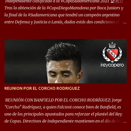
deporte”, afirmó Facundo Moyano. “Creo que Avellaneda...
Independiente clasificado a la #CopaSudamericana 2021 🏆🇦🇹
Tras la obtención de la #CopaDiegoMaradona por Boca Juniors y
la final de la #Sudamericana que tendrá un campeón argentino
entre Defensa y Justicia o Lanús, dadas estás dos condiciones el
Rey de Copas se clasifica a la Copa Sudamericana de este 2021. En
este año, la Sudamericana sufrirá modificaciones en su formato,
que iniciará en fase de grupos con 6 partidos, de los cuales sólo los
primeros de cada grupo jugarán los 8vos. con los 3ros. mejores de
las fases de grupos de la #CopaLibertadores 2021. ¡Este año hay
noche de Copas Rey! ⚽🇦🇹👑🏆.
REUNION POR EL CORCHO RODRIGUEZ
REUNIÓN CON BANFIELD POR EL CORCHO RODRÍGUEZ: Jorge
"Corcho" Rodríguez, a quien Falcioni conoce bien de Banfield, es
uno de los principales apuntados para reforzar el plantel del Rey
de Copas. Directivos de Independiente mantienen en el día de hoy
una reunión para dar comienzo a las negociaciones por el