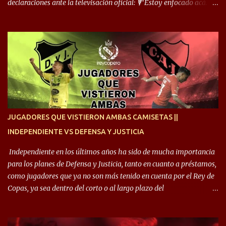
declaraciones ante la televisación oficial: 🎙️“Estoy enfocado acá.
Estoy desde los 9 años y son sensaciones raras las que se me
cruzan. Es toda una vida, van a ser 10 años. Si se tiene que dar algo,
ojalá sea lo mejor para el club y para mí. Independiente va a estar
siempre en mi corazón”. 🎙️“Siempre que me tocó vestir la camiseta
quise dar lo mejor. Si me toca marcharme, estoy agradecido al
hincha”. 🎙️“El equipo hizo un gran trabajo, quedó demostrado en el
resultado. Es nuestro segundo partido, en la pretemporada nos
enfocamos en la preparación física. El grupo está encontrando la
idea que quiere el técnico y eso es importante para todos”.
JUGADORES QUE VISTIERON AMBAS CAMISETAS ||
INDEPENDIENTE VS DEFENSA Y JUSTICIA
Independiente en los últimos años ha sido de mucha importancia
para los planes de Defensa y Justicia, tanto en cuanto a préstamos,
como jugadores que ya no son más tenido en cuenta por el Rey de
Copas, ya sea dentro del corto o al largo plazo del
desprendimiento de los mismos. Comenzando a repasar,
arrancamos con alguien que esta con un gran presente en el
Halcón de Varela, como lo es Brian Romero, quien paso a