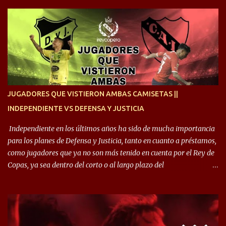
cruzan. Es toda una vida, van a ser 10 años. Si se tiene que dar algo,
ojalá sea lo mejor para el club y para mí. Independiente va a estar
siempre en mi corazón”. 🎙️“Siempre que me tocó vestir la camiseta
quise dar lo mejor. Si me toca marcharme, estoy agradecido al
hincha”. 🎙️“El equipo hizo un gran trabajo, quedó demostrado en el
resultado. Es nuestro segundo partido, en la pretemporada nos
enfocamos en la preparación física. El grupo está encontrando la
idea que quiere el técnico y eso es importante para todos”.
JUGADORES QUE VISTIERON AMBAS CAMISETAS ||
INDEPENDIENTE VS DEFENSA Y JUSTICIA
Independiente en los últimos años ha sido de mucha importancia
para los planes de Defensa y Justicia, tanto en cuanto a préstamos,
como jugadores que ya no son más tenido en cuenta por el Rey de
Copas, ya sea dentro del corto o al largo plazo del
desprendimiento de los mismos. Comenzando a repasar,
arrancamos con alguien que esta con un gran presente en el
Halcón de Varela, como lo es Brian Romero, quien paso a
préstamo allí durante el último mercado de pases y ha rendido de
gran manera, convirtiendo goles importantes, sobre todo en la