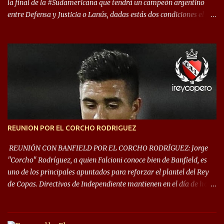
la final de la #Sudamericana que tendrá un campeón argentino
entre Defensa y Justicia o Lanús, dadas estás dos condiciones el
Rey de Copas se clasifica a la Copa Sudamericana de este 2021. En
este año, la Sudamericana sufrirá modificaciones en su formato,
que iniciará en fase de grupos con 6 partidos, de los cuales sólo los
primeros de cada grupo jugarán los 8vos. con los 3ros. mejores de
las fases de grupos de la #CopaLibertadores 2021. ¡Este año hay
noche de Copas Rey! ⚽🇦🇹👑🏆.
REUNION POR EL CORCHO RODRIGUEZ
REUNIÓN CON BANFIELD POR EL CORCHO RODRÍGUEZ: Jorge
"Corcho" Rodríguez, a quien Falcioni conoce bien de Banfield, es
uno de los principales apuntados para reforzar el plantel del Rey
de Copas. Directivos de Independiente mantienen en el día de hoy
una reunión para dar comienzo a las negociaciones por el
mediocampista del Taladro. La CD de Avellaneda ofrecerá un
préstamo con opción de compra pero, por lo que se sabe, Banfield