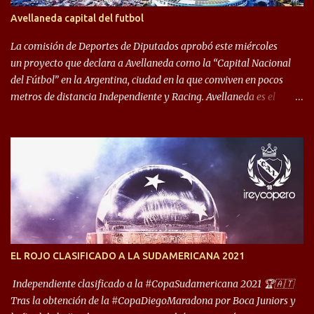
algo totalmente inusual para estas épocas, donde la violencia no
Avellaneda capital del futbol
permite encuentros de riesgo sobre el final de los torneos. En la
década del ochenta y con una democracia flo...
La comisión de Deportes de Diputados aprobó este miércoles
un proyecto que declara a Avellaneda como la “Capital Nacional
del Fútbol” en la Argentina, ciudad en la que conviven en pocos
metros de distancia Independiente y Racing. Avellaneda es el
hogar dos de los clubes denominados “cinco grandes”, tienen sus
predios separados por 50 metros y a sus estadios (Cilindro y
Libertadores de América) los distancian solo 150 metros. Por ello
son protagonistas de un clásico de los más picantes del fútbol
argentino. De ella también forma parte Arsenal, equipo que
transitó por la primera división del fútbol local durante muchos
años. Dock Sud es otro de los que comparten esas tierras, aunque el
foco de atención es la convivencia Independiente - Racing. “No
encuentro, más allá de Capital Federal, una ciudad que
EL ROJO CLASIFICADO A LA SUDAMERICANA 2021
reúna tantos logros deportivos, tantos clubes y tanta gente en este
deporte”, afirmó Facundo Moyano. “Creo que Avellaneda...
Independiente clasificado a la #CopaSudamericana 2021 🏆🇦🇹
Tras la obtención de la #CopaDiegoMaradona por Boca Juniors y