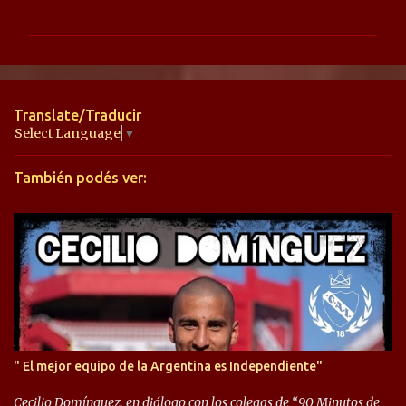
o
m
e
n
t
Translate/Traducir
a
Select Language
▼
r
También podés ver:
i
o
s
" El mejor equipo de la Argentina es Independiente"
Cecilio Domínguez, en diálogo con los colegas de “90 Minutos de