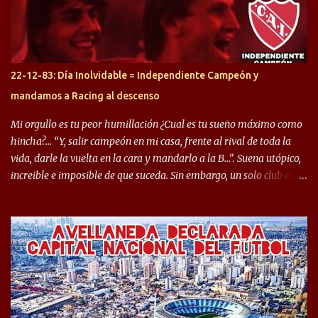
copa sudamericana. Pero no sucedió lo mismo en cuanto al
rendimiento que ha producido en el Rojo. Pasando a jugadores que
jugaron en Defensa y ahora están en el rojo, tenemos a la dupla
Gastón Togni y Domingo Blanco, donde ambos explotaron
22-12-83: Día Inolvidable = Independiente Campeón y
futbolísticamente hablando en el equipo de Varela, donde, por
mandamos a Racing al descenso
ejemplo, el caso de Mingo llego a ser tenido en cuenta para el
Seleccionado Argentino, rendimiento que aún no ha logrado
Mi orgullo es tu peor humillación ¿Cual es tu sueño máximo como
mostrar en Independiente. En e...
hincha?… “Y, salir campeón en mi casa, frente al rival de toda la
vida, darle la vuelta en la cara y mandarlo a la B…”. Suena utópico,
increible e imposible de que suceda. Sin embargo, un solo club en el
mundo se dió ese lujo y fue el Club Atlético Independiente. Los
hinchas del "Rojo" tienen un doble festejo. Por un lado, la el
campeonato del '83 año consagratorio para el Rojo y, por el otro, el
haber mandado al descenso a su eterno rival. 22 de diciembre de
1983 es una fecha que pocos hinchas de Independiente pueden
dejar en el olvido. Es que ese día, el "Rojo" derrotó a Racing por 2 a
0, se consagró campeón y, además, mandó al descenso a su eterno
rival. El clásico de Avellaneda marcó el epílogo del campeonato,