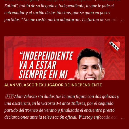
Fútbol”, habló de su llegada a Independiente, lo que le pide el
entrenador y el cariño de los hinchas, que se ganó en pocos
partidos. “No me costó mucho adaptarme. La forma de ser mía
me ayuda a que me adapte rápidamente, soy un hombre alegre y
abierto. Creo que lo estoy haciendo muy bien. Cuando llegué,
llegué a un Independiente que juega muy dinámico y me gusta
mucho. Me favorece por la forma de jugar mía y eso también
ayudó a que me adapte”. “Me siento mejor por izquierda, pero me
gusta mucho jugar de 9, y juego sin problemas por derecha
también. Jugar de 9 y de extremo por izquierda es diferente. A mi
me gusta jugar por fuera, porque tengo mas posibilidades de
encarar, de enganchar. Pero yo soy un hombre que pica mucho y
ALAN VELASCO 🎙 EX JUGADOR DE INDEPENDIENTE
cuando juego de 9 me gusta, porque estoy un poco más cerca del
arco y tengo más posibilidades”. Sobre lo que le pide el DT,
🇦🇹 Alan Velasco sin dudas fue la gran figura con dos golazos y
comentó: “Cuando juego de 9, obviamente me pide presionar, y
una asistencia, en la victoria 3-1 ante Talleres, por el segundo
cuand...
partido del Torneo de Verano y finalizado el encuentro prestó
declaraciones ante la televisación oficial: 🎙️“Estoy enfocado acá.
Estoy desde los 9 años y son sensaciones raras las que se me