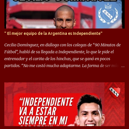
" El mejor equipo de la Argentina es Independiente"
Cecilio Domínguez, en diálogo con los colegas de “90 Minutos de
Fútbol”, habló de su llegada a Independiente, lo que le pide el
entrenador y el cariño de los hinchas, que se ganó en pocos
partidos. “No me costó mucho adaptarme. La forma de ser mía
me ayuda a que me adapte rápidamente, soy un hombre alegre y
abierto. Creo que lo estoy haciendo muy bien. Cuando llegué,
llegué a un Independiente que juega muy dinámico y me gusta
mucho. Me favorece por la forma de jugar mía y eso también
ayudó a que me adapte”. “Me siento mejor por izquierda, pero me
gusta mucho jugar de 9, y juego sin problemas por derecha
también. Jugar de 9 y de extremo por izquierda es diferente. A mi
me gusta jugar por fuera, porque tengo mas posibilidades de
encarar, de enganchar. Pero yo soy un hombre que pica mucho y