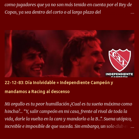
como jugadores que ya no son más tenido en cuenta por el Rey de
Copas, ya sea dentro del corto o al largo plazo del
desprendimiento de los mismos. Comenzando a repasar,
arrancamos con alguien que esta con un gran presente en el
Halcón de Varela, como lo es Brian Romero, quien paso a
préstamo allí durante el último mercado de pases y ha rendido de
gran manera, convirtiendo goles importantes, sobre todo en la
copa sudamericana. Pero no sucedió lo mismo en cuanto al
rendimiento que ha producido en el Rojo. Pasando a jugadores que
jugaron en Defensa y ahora están en el rojo, tenemos a la dupla
Gastón Togni y Domingo Blanco, donde ambos explotaron
22-12-83: Día Inolvidable = Independiente Campeón y
futbolísticamente hablando en el equipo de Varela, donde, por
mandamos a Racing al descenso
ejemplo, el caso de Mingo llego a ser tenido en cuenta para el
Seleccionado Argentino, rendimiento que aún no ha logrado
Mi orgullo es tu peor humillación ¿Cual es tu sueño máximo como
mostrar en Independiente. En e...
hincha?… “Y, salir campeón en mi casa, frente al rival de toda la
vida, darle la vuelta en la cara y mandarlo a la B…”. Suena utópico,
increible e imposible de que suceda. Sin embargo, un solo club en el
mundo se dió ese lujo y fue el Club Atlético Independiente. Los