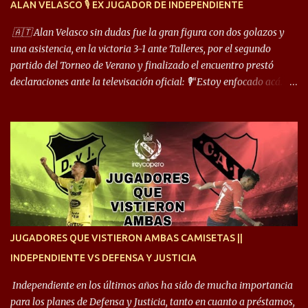
ALAN VELASCO 🎙 EX JUGADOR DE INDEPENDIENTE
cuando juego de 9 me gusta, porque estoy un poco más cerca del
arco y tengo más posibilidades”. Sobre lo que le pide el DT,
🇦🇹 Alan Velasco sin dudas fue la gran figura con dos golazos y
comentó: “Cuando juego de 9, obviamente me pide presionar, y
una asistencia, en la victoria 3-1 ante Talleres, por el segundo
cuand...
partido del Torneo de Verano y finalizado el encuentro prestó
declaraciones ante la televisación oficial: 🎙️“Estoy enfocado acá.
Estoy desde los 9 años y son sensaciones raras las que se me
cruzan. Es toda una vida, van a ser 10 años. Si se tiene que dar algo,
ojalá sea lo mejor para el club y para mí. Independiente va a estar
siempre en mi corazón”. 🎙️“Siempre que me tocó vestir la camiseta
quise dar lo mejor. Si me toca marcharme, estoy agradecido al
hincha”. 🎙️“El equipo hizo un gran trabajo, quedó demostrado en el
resultado. Es nuestro segundo partido, en la pretemporada nos
enfocamos en la preparación física. El grupo está encontrando la
idea que quiere el técnico y eso es importante para todos”.
JUGADORES QUE VISTIERON AMBAS CAMISETAS ||
INDEPENDIENTE VS DEFENSA Y JUSTICIA
Independiente en los últimos años ha sido de mucha importancia
para los planes de Defensa y Justicia, tanto en cuanto a préstamos,