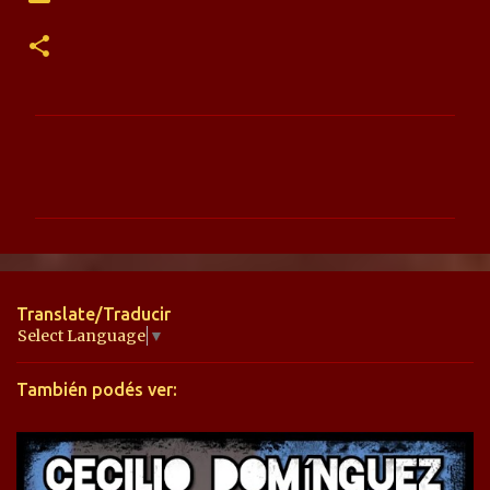
C
o
m
e
n
t
Translate/Traducir
a
Select Language
▼
r
También podés ver:
i
o
s