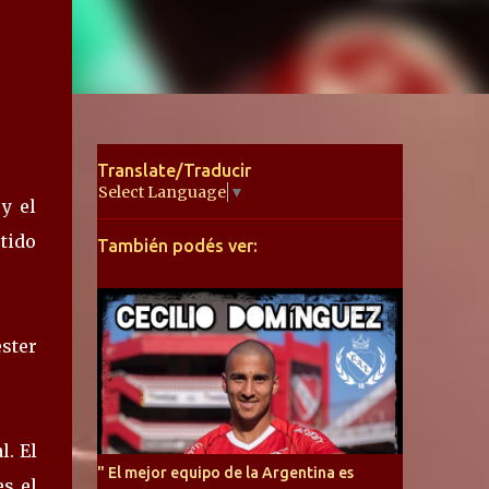
Translate/Traducir
Select Language
▼
y el
rtido
También podés ver:
ester
l. El
" El mejor equipo de la Argentina es
es el