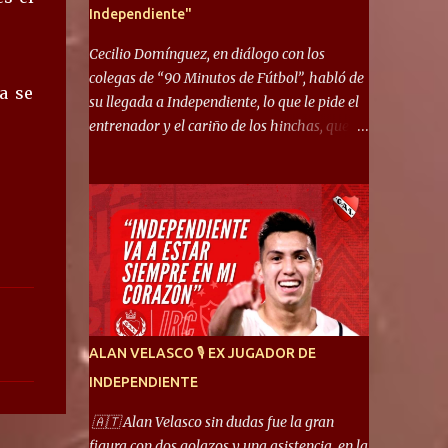
Independiente"
Cecilio Domínguez, en diálogo con los
colegas de “90 Minutos de Fútbol”, habló de
a se
su llegada a Independiente, lo que le pide el
entrenador y el cariño de los hinchas, que se
ganó en pocos partidos. “No me costó
mucho adaptarme. La forma de ser mía me
ayuda a que me adapte rápidamente, soy un
hombre alegre y abierto. Creo que lo estoy
haciendo muy bien. Cuando llegué, llegué a
un Independiente que juega muy dinámico y
me gusta mucho. Me favorece por la forma
de jugar mía y eso también ayudó a que me
adapte”. “Me siento mejor por izquierda,
ALAN VELASCO 🎙 EX JUGADOR DE
pero me gusta mucho jugar de 9, y juego sin
INDEPENDIENTE
problemas por derecha también. Jugar de 9
y de extremo por izquierda es diferente. A mi
🇦🇹 Alan Velasco sin dudas fue la gran
me gusta jugar por fuera, porque tengo mas
figura con dos golazos y una asistencia, en la