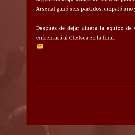
Arsenal ganó seis partidos, empató uno 
Después de dejar afuera la equipo de 
enfrentará al Chelsea en la final.
C
o
m
e
n