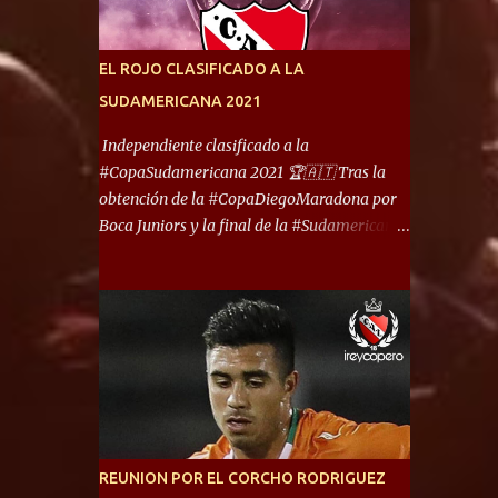
América) los distancian solo 150 metros. Por
ello son protagonistas de un clásico de los
más picantes del fútbol argentino. De ella
EL ROJO CLASIFICADO A LA
también forma parte Arsenal, equipo que
SUDAMERICANA 2021
transitó por la primera división del fútbol
local durante muchos años. Dock Sud es otro
Independiente clasificado a la
de los que comparten esas tierras, aunque el
#CopaSudamericana 2021 🏆🇦🇹 Tras la
foco de atención es la convivencia
obtención de la #CopaDiegoMaradona por
Independiente - Racing. “No encuentro, más
Boca Juniors y la final de la #Sudamericana
allá de Capital Federal, una ciudad que
que tendrá un campeón argentino entre
reúna tantos logros deportivos, tantos
Defensa y Justicia o Lanús, dadas estás dos
clubes y tanta gente en este deporte”,
condiciones el Rey de Copas se clasifica a la
afirmó Facundo Moyano. “Creo que
Copa Sudamericana de este 2021. En este
Avellaneda...
año, la Sudamericana sufrirá modificaciones
en su formato, que iniciará en fase de grupos
con 6 partidos, de los cuales sólo los
primeros de cada grupo jugarán los 8vos.
con los 3ros. mejores de las fases de grupos
REUNION POR EL CORCHO RODRIGUEZ
de la #CopaLibertadores 2021. ¡Este año hay