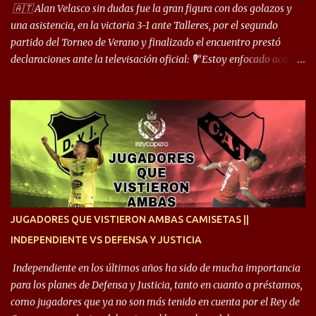
arco y tengo más posibilidades”. Sobre lo que le pide el DT,
🇦🇹 Alan Velasco sin dudas fue la gran figura con dos golazos y
comentó: “Cuando juego de 9, obviamente me pide presionar, y
una asistencia, en la victoria 3-1 ante Talleres, por el segundo
cuand...
partido del Torneo de Verano y finalizado el encuentro prestó
declaraciones ante la televisación oficial: 🎙️“Estoy enfocado acá.
Estoy desde los 9 años y son sensaciones raras las que se me
cruzan. Es toda una vida, van a ser 10 años. Si se tiene que dar algo,
ojalá sea lo mejor para el club y para mí. Independiente va a estar
siempre en mi corazón”. 🎙️“Siempre que me tocó vestir la camiseta
quise dar lo mejor. Si me toca marcharme, estoy agradecido al
hincha”. 🎙️“El equipo hizo un gran trabajo, quedó demostrado en el
resultado. Es nuestro segundo partido, en la pretemporada nos
enfocamos en la preparación física. El grupo está encontrando la
idea que quiere el técnico y eso es importante para todos”.
JUGADORES QUE VISTIERON AMBAS CAMISETAS ||
INDEPENDIENTE VS DEFENSA Y JUSTICIA
Independiente en los últimos años ha sido de mucha importancia
para los planes de Defensa y Justicia, tanto en cuanto a préstamos,
como jugadores que ya no son más tenido en cuenta por el Rey de