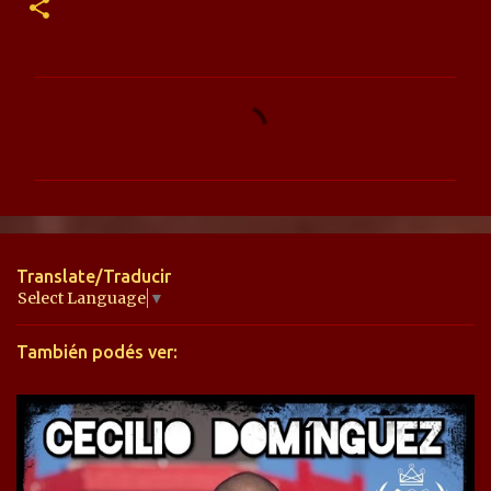
C
o
m
e
n
t
Translate/Traducir
a
Select Language
▼
r
También podés ver:
i
o
s