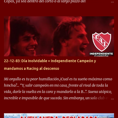
Copas, ya sea dentro del corto o al largo plazo del
desprendimiento de los mismos. Comenzando a repasar,
arrancamos con alguien que esta con un gran presente en el
Halcón de Varela, como lo es Brian Romero, quien paso a
préstamo allí durante el último mercado de pases y ha rendido de
gran manera, convirtiendo goles importantes, sobre todo en la
copa sudamericana. Pero no sucedió lo mismo en cuanto al
rendimiento que ha producido en el Rojo. Pasando a jugadores que
jugaron en Defensa y ahora están en el rojo, tenemos a la dupla
Gastón Togni y Domingo Blanco, donde ambos explotaron
22-12-83: Día Inolvidable = Independiente Campeón y
futbolísticamente hablando en el equipo de Varela, donde, por
mandamos a Racing al descenso
ejemplo, el caso de Mingo llego a ser tenido en cuenta para el
Seleccionado Argentino, rendimiento que aún no ha logrado
Mi orgullo es tu peor humillación ¿Cual es tu sueño máximo como
mostrar en Independiente. En e...
hincha?… “Y, salir campeón en mi casa, frente al rival de toda la
vida, darle la vuelta en la cara y mandarlo a la B…”. Suena utópico,
increible e imposible de que suceda. Sin embargo, un solo club en el
mundo se dió ese lujo y fue el Club Atlético Independiente. Los
hinchas del "Rojo" tienen un doble festejo. Por un lado, la el
campeonato del '83 año consagratorio para el Rojo y, por el otro, el