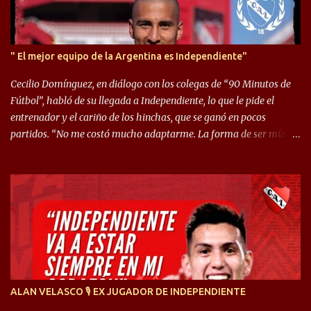
" El mejor equipo de la Argentina es Independiente"
Cecilio Domínguez, en diálogo con los colegas de “90 Minutos de
Fútbol”, habló de su llegada a Independiente, lo que le pide el
entrenador y el cariño de los hinchas, que se ganó en pocos
partidos. “No me costó mucho adaptarme. La forma de ser mía
me ayuda a que me adapte rápidamente, soy un hombre alegre y
abierto. Creo que lo estoy haciendo muy bien. Cuando llegué,
llegué a un Independiente que juega muy dinámico y me gusta
mucho. Me favorece por la forma de jugar mía y eso también
ayudó a que me adapte”. “Me siento mejor por izquierda, pero me
gusta mucho jugar de 9, y juego sin problemas por derecha
también. Jugar de 9 y de extremo por izquierda es diferente. A mi
me gusta jugar por fuera, porque tengo mas posibilidades de
encarar, de enganchar. Pero yo soy un hombre que pica mucho y
ALAN VELASCO 🎙 EX JUGADOR DE INDEPENDIENTE
cuando juego de 9 me gusta, porque estoy un poco más cerca del