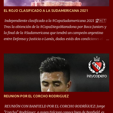
foco de atención es la convivencia Independiente - Racing. “No
encuentro, más allá de Capital Federal, una ciudad que
EL ROJO CLASIFICADO A LA SUDAMERICANA 2021
reúna tantos logros deportivos, tantos clubes y tanta gente en este
deporte”, afirmó Facundo Moyano. “Creo que Avellaneda...
Independiente clasificado a la #CopaSudamericana 2021 🏆🇦🇹
Tras la obtención de la #CopaDiegoMaradona por Boca Juniors y
la final de la #Sudamericana que tendrá un campeón argentino
entre Defensa y Justicia o Lanús, dadas estás dos condiciones el
Rey de Copas se clasifica a la Copa Sudamericana de este 2021. En
este año, la Sudamericana sufrirá modificaciones en su formato,
que iniciará en fase de grupos con 6 partidos, de los cuales sólo los
primeros de cada grupo jugarán los 8vos. con los 3ros. mejores de
las fases de grupos de la #CopaLibertadores 2021. ¡Este año hay
noche de Copas Rey! ⚽🇦🇹👑🏆.
REUNION POR EL CORCHO RODRIGUEZ
REUNIÓN CON BANFIELD POR EL CORCHO RODRÍGUEZ: Jorge
"Corcho" Rodríguez, a quien Falcioni conoce bien de Banfield, es