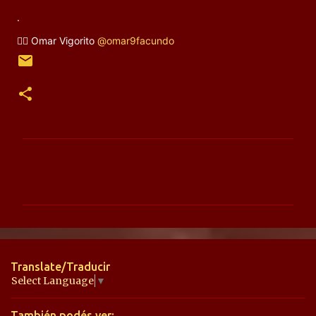
.
✍🏻 Omar Vigorito
@omar9facundo
C
o
m
e
n
t
Translate/Traducir
a
Select Language
▼
r
También podés ver: