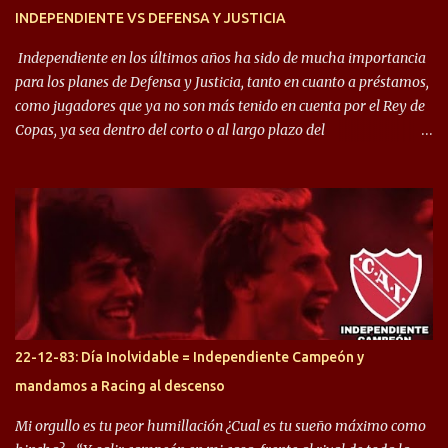
INDEPENDIENTE VS DEFENSA Y JUSTICIA
Independiente en los últimos años ha sido de mucha importancia
para los planes de Defensa y Justicia, tanto en cuanto a préstamos,
como jugadores que ya no son más tenido en cuenta por el Rey de
Copas, ya sea dentro del corto o al largo plazo del
desprendimiento de los mismos. Comenzando a repasar,
arrancamos con alguien que esta con un gran presente en el
Halcón de Varela, como lo es Brian Romero, quien paso a
préstamo allí durante el último mercado de pases y ha rendido de
gran manera, convirtiendo goles importantes, sobre todo en la
copa sudamericana. Pero no sucedió lo mismo en cuanto al
rendimiento que ha producido en el Rojo. Pasando a jugadores que
jugaron en Defensa y ahora están en el rojo, tenemos a la dupla
Gastón Togni y Domingo Blanco, donde ambos explotaron
22-12-83: Día Inolvidable = Independiente Campeón y
futbolísticamente hablando en el equipo de Varela, donde, por
mandamos a Racing al descenso
ejemplo, el caso de Mingo llego a ser tenido en cuenta para el
Seleccionado Argentino, rendimiento que aún no ha logrado
Mi orgullo es tu peor humillación ¿Cual es tu sueño máximo como
mostrar en Independiente. En e...