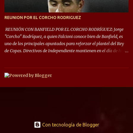
REUNION POR EL CORCHO RODRIGUEZ
REUNIÓN CON BANFIELD POR EL CORCHO RODRÍGUEZ: Jorge
"Corcho" Rodríguez, a quien Falcioni conoce bien de Banfield, es
uno de los principales apuntados para reforzar el plantel del Rey
de Copas. Directivos de Independiente mantienen en el día de hoy
una reunión para dar comienzo a las negociaciones por el
mediocampista del Taladro. La CD de Avellaneda ofrecerá un
préstamo con opción de compra pero, por lo que se sabe, Banfield
busca vender al menos el 50% del pase por una cifra cercana a los
1,5 millones de dólares. El volante central titular del Banfield y
capitán que llegó a la final de la #CopaDiegoMaradona, jugador
ya fue dirigido por Julio César Falcioni en su último paso por el
Taladro, fue titular en todos los partidos de su equipo, tuvo 23
quites, 19 intercepciones y acertó 433 pases, el de mayor cantidad
de sus compañeros, realizó 17 infracciones y solo fue amonestado
Con tecnología de Blogger
dos veces.. Su representante, Claudio Jara, dijo en Sportia: “Tuve