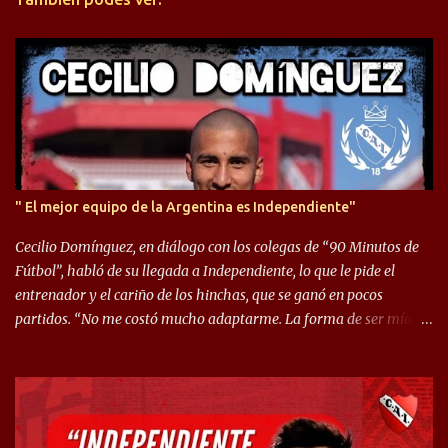
i
o
s
" El mejor equipo de la Argentina es Independiente"
Cecilio Domínguez, en diálogo con los colegas de “90 Minutos de
Fútbol”, habló de su llegada a Independiente, lo que le pide el
entrenador y el cariño de los hinchas, que se ganó en pocos
partidos. “No me costó mucho adaptarme. La forma de ser mía
me ayuda a que me adapte rápidamente, soy un hombre alegre y
abierto. Creo que lo estoy haciendo muy bien. Cuando llegué,
llegué a un Independiente que juega muy dinámico y me gusta
mucho. Me favorece por la forma de jugar mía y eso también
ayudó a que me adapte”. “Me siento mejor por izquierda, pero me