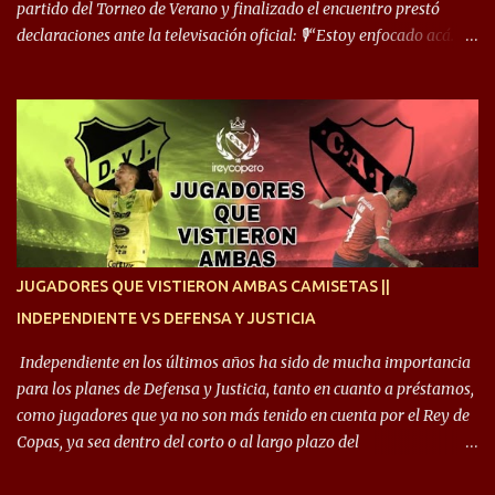
cuand...
partido del Torneo de Verano y finalizado el encuentro prestó
declaraciones ante la televisación oficial: 🎙️“Estoy enfocado acá.
Estoy desde los 9 años y son sensaciones raras las que se me
cruzan. Es toda una vida, van a ser 10 años. Si se tiene que dar algo,
ojalá sea lo mejor para el club y para mí. Independiente va a estar
siempre en mi corazón”. 🎙️“Siempre que me tocó vestir la camiseta
quise dar lo mejor. Si me toca marcharme, estoy agradecido al
hincha”. 🎙️“El equipo hizo un gran trabajo, quedó demostrado en el
resultado. Es nuestro segundo partido, en la pretemporada nos
enfocamos en la preparación física. El grupo está encontrando la
idea que quiere el técnico y eso es importante para todos”.
JUGADORES QUE VISTIERON AMBAS CAMISETAS ||
INDEPENDIENTE VS DEFENSA Y JUSTICIA
Independiente en los últimos años ha sido de mucha importancia
para los planes de Defensa y Justicia, tanto en cuanto a préstamos,
como jugadores que ya no son más tenido en cuenta por el Rey de
Copas, ya sea dentro del corto o al largo plazo del
desprendimiento de los mismos. Comenzando a repasar,