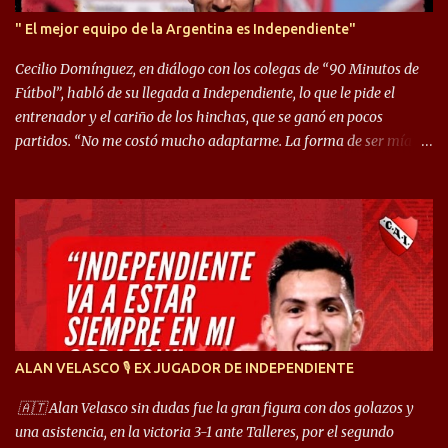
" El mejor equipo de la Argentina es Independiente"
Cecilio Domínguez, en diálogo con los colegas de “90 Minutos de
Fútbol”, habló de su llegada a Independiente, lo que le pide el
entrenador y el cariño de los hinchas, que se ganó en pocos
partidos. “No me costó mucho adaptarme. La forma de ser mía
me ayuda a que me adapte rápidamente, soy un hombre alegre y
abierto. Creo que lo estoy haciendo muy bien. Cuando llegué,
llegué a un Independiente que juega muy dinámico y me gusta
mucho. Me favorece por la forma de jugar mía y eso también
ayudó a que me adapte”. “Me siento mejor por izquierda, pero me
gusta mucho jugar de 9, y juego sin problemas por derecha
también. Jugar de 9 y de extremo por izquierda es diferente. A mi
me gusta jugar por fuera, porque tengo mas posibilidades de
encarar, de enganchar. Pero yo soy un hombre que pica mucho y
ALAN VELASCO 🎙 EX JUGADOR DE INDEPENDIENTE
cuando juego de 9 me gusta, porque estoy un poco más cerca del
arco y tengo más posibilidades”. Sobre lo que le pide el DT,
🇦🇹 Alan Velasco sin dudas fue la gran figura con dos golazos y
comentó: “Cuando juego de 9, obviamente me pide presionar, y
una asistencia, en la victoria 3-1 ante Talleres, por el segundo