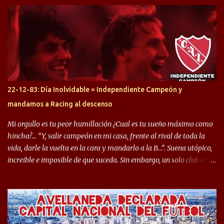
arrancamos con alguien que esta con un gran presente en el
Halcón de Varela, como lo es Brian Romero, quien paso a
préstamo allí durante el último mercado de pases y ha rendido de
gran manera, convirtiendo goles importantes, sobre todo en la
copa sudamericana. Pero no sucedió lo mismo en cuanto al
rendimiento que ha producido en el Rojo. Pasando a jugadores que
jugaron en Defensa y ahora están en el rojo, tenemos a la dupla
Gastón Togni y Domingo Blanco, donde ambos explotaron
22-12-83: Día Inolvidable = Independiente Campeón y
futbolísticamente hablando en el equipo de Varela, donde, por
mandamos a Racing al descenso
ejemplo, el caso de Mingo llego a ser tenido en cuenta para el
Seleccionado Argentino, rendimiento que aún no ha logrado
Mi orgullo es tu peor humillación ¿Cual es tu sueño máximo como
mostrar en Independiente. En e...
hincha?… “Y, salir campeón en mi casa, frente al rival de toda la
vida, darle la vuelta en la cara y mandarlo a la B…”. Suena utópico,
increible e imposible de que suceda. Sin embargo, un solo club en el
mundo se dió ese lujo y fue el Club Atlético Independiente. Los
hinchas del "Rojo" tienen un doble festejo. Por un lado, la el
campeonato del '83 año consagratorio para el Rojo y, por el otro, el
haber mandado al descenso a su eterno rival. 22 de diciembre de
1983 es una fecha que pocos hinchas de Independiente pueden