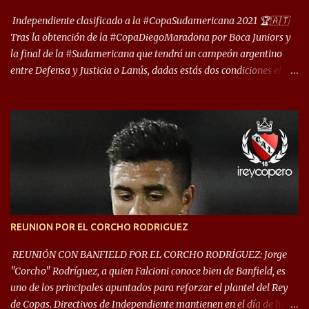
reúna tantos logros deportivos, tantos clubes y tanta gente en este
deporte”, afirmó Facundo Moyano. “Creo que Avellaneda...
Independiente clasificado a la #CopaSudamericana 2021 🏆🇦🇹
Tras la obtención de la #CopaDiegoMaradona por Boca Juniors y
la final de la #Sudamericana que tendrá un campeón argentino
entre Defensa y Justicia o Lanús, dadas estás dos condiciones el
Rey de Copas se clasifica a la Copa Sudamericana de este 2021. En
este año, la Sudamericana sufrirá modificaciones en su formato,
que iniciará en fase de grupos con 6 partidos, de los cuales sólo los
primeros de cada grupo jugarán los 8vos. con los 3ros. mejores de
las fases de grupos de la #CopaLibertadores 2021. ¡Este año hay
noche de Copas Rey! ⚽🇦🇹👑🏆.
REUNION POR EL CORCHO RODRIGUEZ
REUNIÓN CON BANFIELD POR EL CORCHO RODRÍGUEZ: Jorge
"Corcho" Rodríguez, a quien Falcioni conoce bien de Banfield, es
uno de los principales apuntados para reforzar el plantel del Rey
de Copas. Directivos de Independiente mantienen en el día de hoy