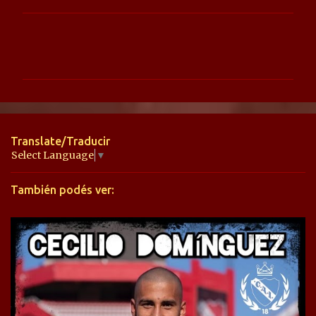
C
o
m
e
n
t
Translate/Traducir
a
Select Language
▼
r
También podés ver:
i
o
s