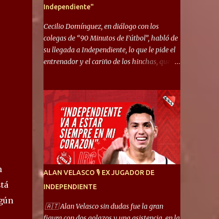
Independiente"
Cecilio Domínguez, en diálogo con los
colegas de “90 Minutos de Fútbol”, habló de
su llegada a Independiente, lo que le pide el
entrenador y el cariño de los hinchas, que se
ganó en pocos partidos. “No me costó
mucho adaptarme. La forma de ser mía me
ayuda a que me adapte rápidamente, soy un
hombre alegre y abierto. Creo que lo estoy
haciendo muy bien. Cuando llegué, llegué a
un Independiente que juega muy dinámico y
me gusta mucho. Me favorece por la forma
de jugar mía y eso también ayudó a que me
adapte”. “Me siento mejor por izquierda,
n
ALAN VELASCO 🎙 EX JUGADOR DE
pero me gusta mucho jugar de 9, y juego sin
stá
INDEPENDIENTE
problemas por derecha también. Jugar de 9
ngún
y de extremo por izquierda es diferente. A mi
🇦🇹 Alan Velasco sin dudas fue la gran
me gusta jugar por fuera, porque tengo mas
figura con dos golazos y una asistencia, en la