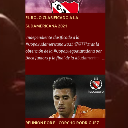
América) los distancian solo 150 metros. Por
ello son protagonistas de un clásico de los
más picantes del fútbol argentino. De ella
EL ROJO CLASIFICADO A LA
también forma parte Arsenal, equipo que
SUDAMERICANA 2021
transitó por la primera división del fútbol
local durante muchos años. Dock Sud es otro
Independiente clasificado a la
de los que comparten esas tierras, aunque el
#CopaSudamericana 2021 🏆🇦🇹 Tras la
foco de atención es la convivencia
obtención de la #CopaDiegoMaradona por
Independiente - Racing. “No encuentro, más
Boca Juniors y la final de la #Sudamericana
allá de Capital Federal, una ciudad que
que tendrá un campeón argentino entre
reúna tantos logros deportivos, tantos
Defensa y Justicia o Lanús, dadas estás dos
clubes y tanta gente en este deporte”,
condiciones el Rey de Copas se clasifica a la
afirmó Facundo Moyano. “Creo que
Copa Sudamericana de este 2021. En este
Avellaneda...
año, la Sudamericana sufrirá modificaciones
en su formato, que iniciará en fase de grupos
con 6 partidos, de los cuales sólo los
primeros de cada grupo jugarán los 8vos.
con los 3ros. mejores de las fases de grupos
REUNION POR EL CORCHO RODRIGUEZ
de la #CopaLibertadores 2021. ¡Este año hay