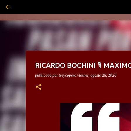
RICARDO BOCHINI 🎙 MAXIM
publicado por
ireycopero
viernes, agosto 28, 2020