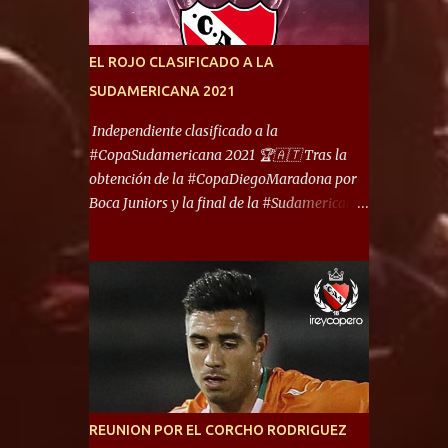
América) los distancian solo 150 metros. Por
ello son protagonistas de un clásico de los
más picantes del fútbol argentino. De ella
EL ROJO CLASIFICADO A LA
también forma parte Arsenal, equipo que
SUDAMERICANA 2021
transitó por la primera división del fútbol
local durante muchos años. Dock Sud es otro
Independiente clasificado a la
de los que comparten esas tierras, aunque el
#CopaSudamericana 2021 🏆🇦🇹 Tras la
foco de atención es la convivencia
obtención de la #CopaDiegoMaradona por
Independiente - Racing. “No encuentro, más
Boca Juniors y la final de la #Sudamericana
allá de Capital Federal, una ciudad que
que tendrá un campeón argentino entre
reúna tantos logros deportivos, tantos
Defensa y Justicia o Lanús, dadas estás dos
clubes y tanta gente en este deporte”,
condiciones el Rey de Copas se clasifica a la
afirmó Facundo Moyano. “Creo que
Copa Sudamericana de este 2021. En este
Avellaneda...
año, la Sudamericana sufrirá modificaciones
en su formato, que iniciará en fase de grupos
con 6 partidos, de los cuales sólo los
primeros de cada grupo jugarán los 8vos.
con los 3ros. mejores de las fases de grupos
REUNION POR EL CORCHO RODRIGUEZ
de la #CopaLibertadores 2021. ¡Este año hay