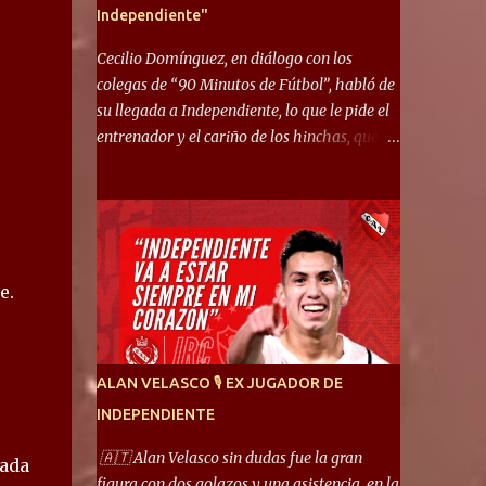
Independiente"
Cecilio Domínguez, en diálogo con los
colegas de “90 Minutos de Fútbol”, habló de
su llegada a Independiente, lo que le pide el
entrenador y el cariño de los hinchas, que se
ganó en pocos partidos. “No me costó
mucho adaptarme. La forma de ser mía me
ayuda a que me adapte rápidamente, soy un
hombre alegre y abierto. Creo que lo estoy
haciendo muy bien. Cuando llegué, llegué a
e.
un Independiente que juega muy dinámico y
me gusta mucho. Me favorece por la forma
de jugar mía y eso también ayudó a que me
adapte”. “Me siento mejor por izquierda,
ALAN VELASCO 🎙 EX JUGADOR DE
pero me gusta mucho jugar de 9, y juego sin
INDEPENDIENTE
problemas por derecha también. Jugar de 9
y de extremo por izquierda es diferente. A mi
🇦🇹 Alan Velasco sin dudas fue la gran
cada
me gusta jugar por fuera, porque tengo mas
figura con dos golazos y una asistencia, en la