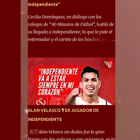
Independiente"
Cecilio Domínguez, en diálogo con los
colegas de “90 Minutos de Fútbol”, habló de
su llegada a Independiente, lo que le pide el
entrenador y el cariño de los hinchas, que se
ganó en pocos partidos. “No me costó
mucho adaptarme. La forma de ser mía me
ayuda a que me adapte rápidamente, soy un
hombre alegre y abierto. Creo que lo estoy
haciendo muy bien. Cuando llegué, llegué a
un Independiente que juega muy dinámico y
me gusta mucho. Me favorece por la forma
de jugar mía y eso también ayudó a que me
adapte”. “Me siento mejor por izquierda,
ALAN VELASCO 🎙 EX JUGADOR DE
pero me gusta mucho jugar de 9, y juego sin
INDEPENDIENTE
problemas por derecha también. Jugar de 9
y de extremo por izquierda es diferente. A mi
🇦🇹 Alan Velasco sin dudas fue la gran
me gusta jugar por fuera, porque tengo mas
figura con dos golazos y una asistencia, en la