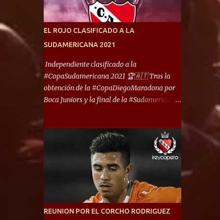
América) los distancian solo 150 metros. Por
ello son protagonistas de un clásico de los
más picantes del fútbol argentino. De ella
EL ROJO CLASIFICADO A LA
también forma parte Arsenal, equipo que
SUDAMERICANA 2021
transitó por la primera división del fútbol
local durante muchos años. Dock Sud es otro
Independiente clasificado a la
de los que comparten esas tierras, aunque el
#CopaSudamericana 2021 🏆🇦🇹 Tras la
foco de atención es la convivencia
obtención de la #CopaDiegoMaradona por
Independiente - Racing. “No encuentro, más
Boca Juniors y la final de la #Sudamericana
allá de Capital Federal, una ciudad que
que tendrá un campeón argentino entre
reúna tantos logros deportivos, tantos
Defensa y Justicia o Lanús, dadas estás dos
clubes y tanta gente en este deporte”,
condiciones el Rey de Copas se clasifica a la
afirmó Facundo Moyano. “Creo que
Copa Sudamericana de este 2021. En este
Avellaneda...
año, la Sudamericana sufrirá modificaciones
en su formato, que iniciará en fase de grupos
con 6 partidos, de los cuales sólo los
primeros de cada grupo jugarán los 8vos.
con los 3ros. mejores de las fases de grupos
REUNION POR EL CORCHO RODRIGUEZ
de la #CopaLibertadores 2021. ¡Este año hay