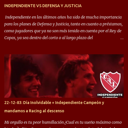
INDEPENDIENTE VS DEFENSA Y JUSTICIA
Independiente en los últimos años ha sido de mucha importancia
para los planes de Defensa y Justicia, tanto en cuanto a préstamos,
como jugadores que ya no son más tenido en cuenta por el Rey de
Copas, ya sea dentro del corto o al largo plazo del
desprendimiento de los mismos. Comenzando a repasar,
arrancamos con alguien que esta con un gran presente en el
Halcón de Varela, como lo es Brian Romero, quien paso a
préstamo allí durante el último mercado de pases y ha rendido de
gran manera, convirtiendo goles importantes, sobre todo en la
copa sudamericana. Pero no sucedió lo mismo en cuanto al
rendimiento que ha producido en el Rojo. Pasando a jugadores que
jugaron en Defensa y ahora están en el rojo, tenemos a la dupla
Gastón Togni y Domingo Blanco, donde ambos explotaron
22-12-83: Día Inolvidable = Independiente Campeón y
futbolísticamente hablando en el equipo de Varela, donde, por
mandamos a Racing al descenso
ejemplo, el caso de Mingo llego a ser tenido en cuenta para el
Seleccionado Argentino, rendimiento que aún no ha logrado
Mi orgullo es tu peor humillación ¿Cual es tu sueño máximo como
mostrar en Independiente. En e...