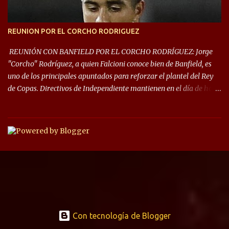
REUNION POR EL CORCHO RODRIGUEZ
REUNIÓN CON BANFIELD POR EL CORCHO RODRÍGUEZ: Jorge
"Corcho" Rodríguez, a quien Falcioni conoce bien de Banfield, es
uno de los principales apuntados para reforzar el plantel del Rey
de Copas. Directivos de Independiente mantienen en el día de hoy
una reunión para dar comienzo a las negociaciones por el
mediocampista del Taladro. La CD de Avellaneda ofrecerá un
préstamo con opción de compra pero, por lo que se sabe, Banfield
busca vender al menos el 50% del pase por una cifra cercana a los
1,5 millones de dólares. El volante central titular del Banfield y
capitán que llegó a la final de la #CopaDiegoMaradona, jugador
ya fue dirigido por Julio César Falcioni en su último paso por el
Taladro, fue titular en todos los partidos de su equipo, tuvo 23
quites, 19 intercepciones y acertó 433 pases, el de mayor cantidad
de sus compañeros, realizó 17 infracciones y solo fue amonestado
Con tecnología de Blogger
dos veces.. Su representante, Claudio Jara, dijo en Sportia: “Tuve