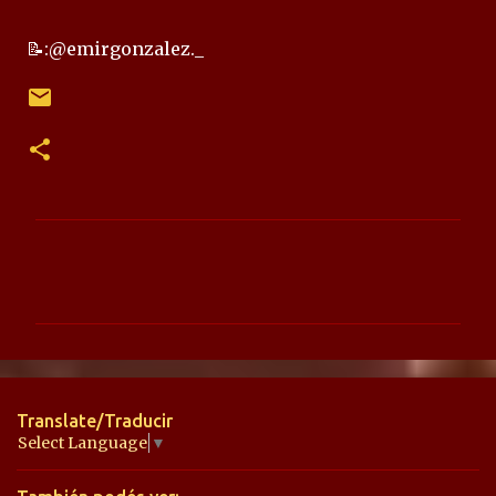
📝:@emirgonzalez._
C
o
m
e
n
t
Translate/Traducir
a
Select Language
▼
r