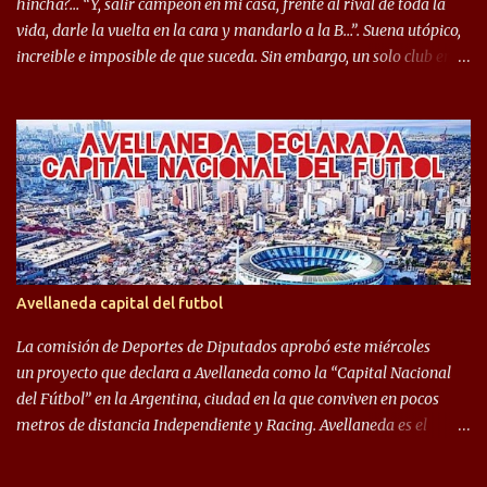
hincha?… “Y, salir campeón en mi casa, frente al rival de toda la
vida, darle la vuelta en la cara y mandarlo a la B…”. Suena utópico,
increible e imposible de que suceda. Sin embargo, un solo club en el
mundo se dió ese lujo y fue el Club Atlético Independiente. Los
hinchas del "Rojo" tienen un doble festejo. Por un lado, la el
campeonato del '83 año consagratorio para el Rojo y, por el otro, el
haber mandado al descenso a su eterno rival. 22 de diciembre de
1983 es una fecha que pocos hinchas de Independiente pueden
dejar en el olvido. Es que ese día, el "Rojo" derrotó a Racing por 2 a
0, se consagró campeón y, además, mandó al descenso a su eterno
rival. El clásico de Avellaneda marcó el epílogo del campeonato,
algo totalmente inusual para estas épocas, donde la violencia no
Avellaneda capital del futbol
permite encuentros de riesgo sobre el final de los torneos. En la
década del ochenta y con una democracia flo...
La comisión de Deportes de Diputados aprobó este miércoles
un proyecto que declara a Avellaneda como la “Capital Nacional
del Fútbol” en la Argentina, ciudad en la que conviven en pocos
metros de distancia Independiente y Racing. Avellaneda es el
hogar dos de los clubes denominados “cinco grandes”, tienen sus
predios separados por 50 metros y a sus estadios (Cilindro y