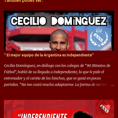
También podés ver:
i
o
s
" El mejor equipo de la Argentina es Independiente"
Cecilio Domínguez, en diálogo con los colegas de “90 Minutos de
Fútbol”, habló de su llegada a Independiente, lo que le pide el
entrenador y el cariño de los hinchas, que se ganó en pocos
partidos. “No me costó mucho adaptarme. La forma de ser mía
me ayuda a que me adapte rápidamente, soy un hombre alegre y
abierto. Creo que lo estoy haciendo muy bien. Cuando llegué,
llegué a un Independiente que juega muy dinámico y me gusta
mucho. Me favorece por la forma de jugar mía y eso también
ayudó a que me adapte”. “Me siento mejor por izquierda, pero me