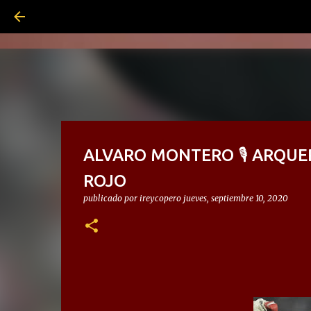
ALVARO MONTERO 🎙 ARQUE
ROJO
publicado por
ireycopero
jueves, septiembre 10, 2020