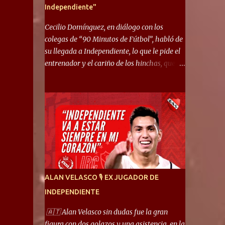
Independiente"
Cecilio Domínguez, en diálogo con los
colegas de “90 Minutos de Fútbol”, habló de
su llegada a Independiente, lo que le pide el
entrenador y el cariño de los hinchas, que se
ganó en pocos partidos. “No me costó
mucho adaptarme. La forma de ser mía me
ayuda a que me adapte rápidamente, soy un
hombre alegre y abierto. Creo que lo estoy
haciendo muy bien. Cuando llegué, llegué a
un Independiente que juega muy dinámico y
me gusta mucho. Me favorece por la forma
de jugar mía y eso también ayudó a que me
adapte”. “Me siento mejor por izquierda,
ALAN VELASCO 🎙 EX JUGADOR DE
pero me gusta mucho jugar de 9, y juego sin
INDEPENDIENTE
problemas por derecha también. Jugar de 9
y de extremo por izquierda es diferente. A mi
🇦🇹 Alan Velasco sin dudas fue la gran
me gusta jugar por fuera, porque tengo mas
figura con dos golazos y una asistencia, en la