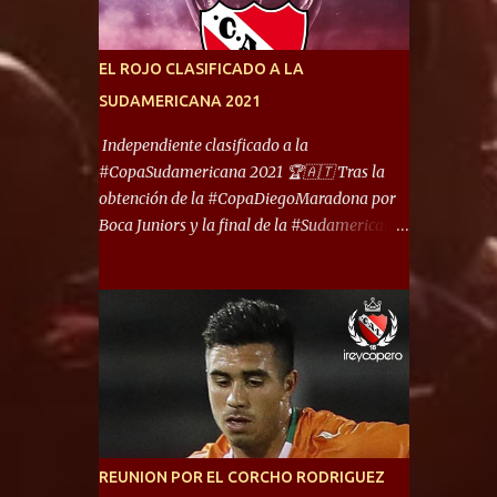
América) los distancian solo 150 metros. Por
ello son protagonistas de un clásico de los
más picantes del fútbol argentino. De ella
EL ROJO CLASIFICADO A LA
también forma parte Arsenal, equipo que
SUDAMERICANA 2021
transitó por la primera división del fútbol
local durante muchos años. Dock Sud es otro
Independiente clasificado a la
de los que comparten esas tierras, aunque el
#CopaSudamericana 2021 🏆🇦🇹 Tras la
foco de atención es la convivencia
obtención de la #CopaDiegoMaradona por
Independiente - Racing. “No encuentro, más
Boca Juniors y la final de la #Sudamericana
allá de Capital Federal, una ciudad que
que tendrá un campeón argentino entre
reúna tantos logros deportivos, tantos
Defensa y Justicia o Lanús, dadas estás dos
clubes y tanta gente en este deporte”,
condiciones el Rey de Copas se clasifica a la
afirmó Facundo Moyano. “Creo que
Copa Sudamericana de este 2021. En este
Avellaneda...
año, la Sudamericana sufrirá modificaciones
en su formato, que iniciará en fase de grupos
con 6 partidos, de los cuales sólo los
primeros de cada grupo jugarán los 8vos.
con los 3ros. mejores de las fases de grupos
REUNION POR EL CORCHO RODRIGUEZ
de la #CopaLibertadores 2021. ¡Este año hay