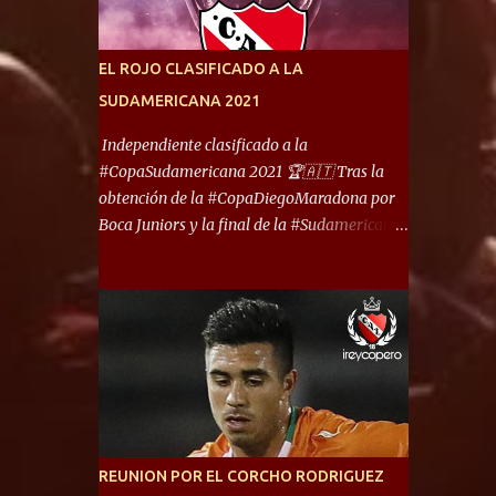
América) los distancian solo 150 metros. Por
ello son protagonistas de un clásico de los
más picantes del fútbol argentino. De ella
EL ROJO CLASIFICADO A LA
también forma parte Arsenal, equipo que
SUDAMERICANA 2021
transitó por la primera división del fútbol
local durante muchos años. Dock Sud es otro
Independiente clasificado a la
de los que comparten esas tierras, aunque el
#CopaSudamericana 2021 🏆🇦🇹 Tras la
foco de atención es la convivencia
obtención de la #CopaDiegoMaradona por
Independiente - Racing. “No encuentro, más
Boca Juniors y la final de la #Sudamericana
allá de Capital Federal, una ciudad que
que tendrá un campeón argentino entre
reúna tantos logros deportivos, tantos
Defensa y Justicia o Lanús, dadas estás dos
clubes y tanta gente en este deporte”,
condiciones el Rey de Copas se clasifica a la
afirmó Facundo Moyano. “Creo que
Copa Sudamericana de este 2021. En este
Avellaneda...
año, la Sudamericana sufrirá modificaciones
en su formato, que iniciará en fase de grupos
con 6 partidos, de los cuales sólo los
primeros de cada grupo jugarán los 8vos.
con los 3ros. mejores de las fases de grupos
REUNION POR EL CORCHO RODRIGUEZ
de la #CopaLibertadores 2021. ¡Este año hay