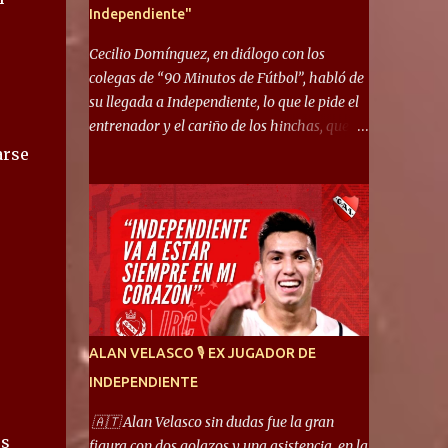
Independiente"
Cecilio Domínguez, en diálogo con los
colegas de “90 Minutos de Fútbol”, habló de
su llegada a Independiente, lo que le pide el
entrenador y el cariño de los hinchas, que se
ganó en pocos partidos. “No me costó
arse
mucho adaptarme. La forma de ser mía me
ayuda a que me adapte rápidamente, soy un
hombre alegre y abierto. Creo que lo estoy
haciendo muy bien. Cuando llegué, llegué a
un Independiente que juega muy dinámico y
me gusta mucho. Me favorece por la forma
de jugar mía y eso también ayudó a que me
adapte”. “Me siento mejor por izquierda,
ALAN VELASCO 🎙 EX JUGADOR DE
pero me gusta mucho jugar de 9, y juego sin
INDEPENDIENTE
problemas por derecha también. Jugar de 9
y de extremo por izquierda es diferente. A mi
🇦🇹 Alan Velasco sin dudas fue la gran
me gusta jugar por fuera, porque tengo mas
os
figura con dos golazos y una asistencia, en la