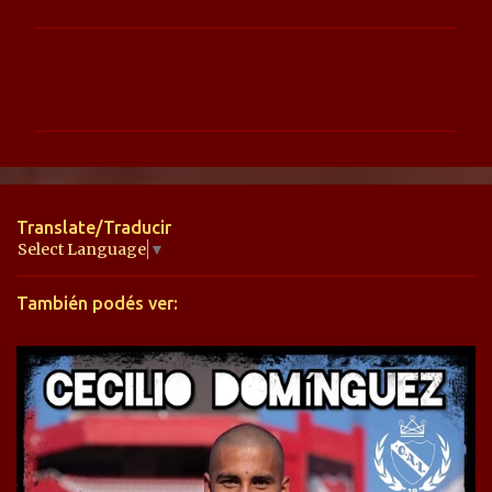
C
o
m
e
n
t
Translate/Traducir
a
Select Language
▼
r
También podés ver:
i
o
s