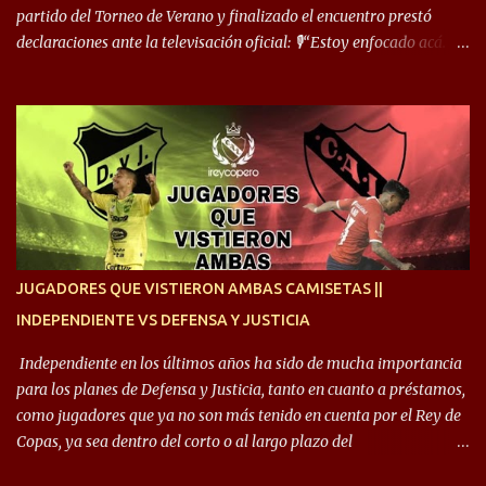
cuand...
partido del Torneo de Verano y finalizado el encuentro prestó
declaraciones ante la televisación oficial: 🎙️“Estoy enfocado acá.
Estoy desde los 9 años y son sensaciones raras las que se me
cruzan. Es toda una vida, van a ser 10 años. Si se tiene que dar algo,
ojalá sea lo mejor para el club y para mí. Independiente va a estar
siempre en mi corazón”. 🎙️“Siempre que me tocó vestir la camiseta
quise dar lo mejor. Si me toca marcharme, estoy agradecido al
hincha”. 🎙️“El equipo hizo un gran trabajo, quedó demostrado en el
resultado. Es nuestro segundo partido, en la pretemporada nos
enfocamos en la preparación física. El grupo está encontrando la
idea que quiere el técnico y eso es importante para todos”.
JUGADORES QUE VISTIERON AMBAS CAMISETAS ||
INDEPENDIENTE VS DEFENSA Y JUSTICIA
Independiente en los últimos años ha sido de mucha importancia
para los planes de Defensa y Justicia, tanto en cuanto a préstamos,
como jugadores que ya no son más tenido en cuenta por el Rey de
Copas, ya sea dentro del corto o al largo plazo del
desprendimiento de los mismos. Comenzando a repasar,