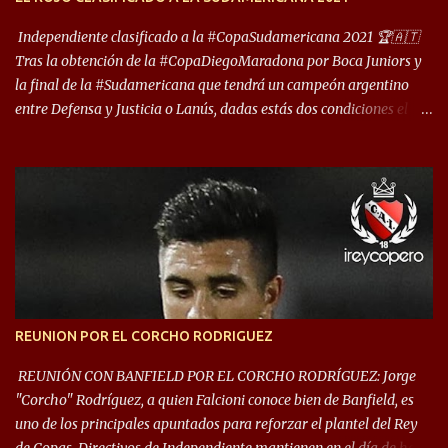
reúna tantos logros deportivos, tantos clubes y tanta gente en este
deporte”, afirmó Facundo Moyano. “Creo que Avellaneda...
Independiente clasificado a la #CopaSudamericana 2021 🏆🇦🇹
Tras la obtención de la #CopaDiegoMaradona por Boca Juniors y
la final de la #Sudamericana que tendrá un campeón argentino
entre Defensa y Justicia o Lanús, dadas estás dos condiciones el
Rey de Copas se clasifica a la Copa Sudamericana de este 2021. En
este año, la Sudamericana sufrirá modificaciones en su formato,
que iniciará en fase de grupos con 6 partidos, de los cuales sólo los
primeros de cada grupo jugarán los 8vos. con los 3ros. mejores de
las fases de grupos de la #CopaLibertadores 2021. ¡Este año hay
noche de Copas Rey! ⚽🇦🇹👑🏆.
REUNION POR EL CORCHO RODRIGUEZ
REUNIÓN CON BANFIELD POR EL CORCHO RODRÍGUEZ: Jorge
"Corcho" Rodríguez, a quien Falcioni conoce bien de Banfield, es
uno de los principales apuntados para reforzar el plantel del Rey