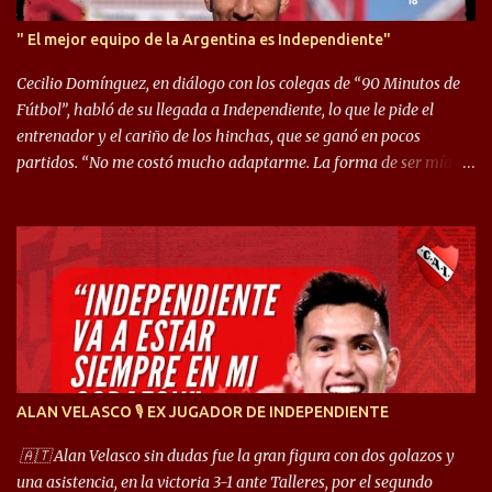
" El mejor equipo de la Argentina es Independiente"
Cecilio Domínguez, en diálogo con los colegas de “90 Minutos de
Fútbol”, habló de su llegada a Independiente, lo que le pide el
entrenador y el cariño de los hinchas, que se ganó en pocos
partidos. “No me costó mucho adaptarme. La forma de ser mía
me ayuda a que me adapte rápidamente, soy un hombre alegre y
abierto. Creo que lo estoy haciendo muy bien. Cuando llegué,
llegué a un Independiente que juega muy dinámico y me gusta
mucho. Me favorece por la forma de jugar mía y eso también
ayudó a que me adapte”. “Me siento mejor por izquierda, pero me
gusta mucho jugar de 9, y juego sin problemas por derecha
también. Jugar de 9 y de extremo por izquierda es diferente. A mi
me gusta jugar por fuera, porque tengo mas posibilidades de
encarar, de enganchar. Pero yo soy un hombre que pica mucho y
ALAN VELASCO 🎙 EX JUGADOR DE INDEPENDIENTE
cuando juego de 9 me gusta, porque estoy un poco más cerca del
arco y tengo más posibilidades”. Sobre lo que le pide el DT,
🇦🇹 Alan Velasco sin dudas fue la gran figura con dos golazos y
comentó: “Cuando juego de 9, obviamente me pide presionar, y
una asistencia, en la victoria 3-1 ante Talleres, por el segundo