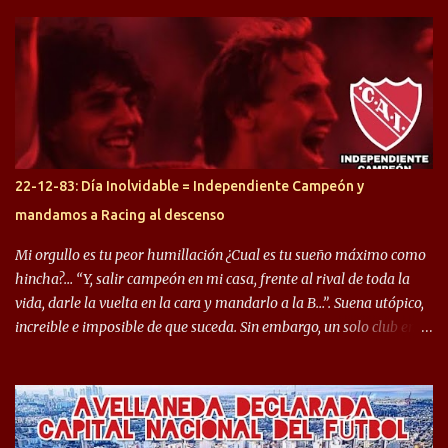
arrancamos con alguien que esta con un gran presente en el
Halcón de Varela, como lo es Brian Romero, quien paso a
préstamo allí durante el último mercado de pases y ha rendido de
gran manera, convirtiendo goles importantes, sobre todo en la
copa sudamericana. Pero no sucedió lo mismo en cuanto al
rendimiento que ha producido en el Rojo. Pasando a jugadores que
jugaron en Defensa y ahora están en el rojo, tenemos a la dupla
Gastón Togni y Domingo Blanco, donde ambos explotaron
22-12-83: Día Inolvidable = Independiente Campeón y
futbolísticamente hablando en el equipo de Varela, donde, por
mandamos a Racing al descenso
ejemplo, el caso de Mingo llego a ser tenido en cuenta para el
Seleccionado Argentino, rendimiento que aún no ha logrado
Mi orgullo es tu peor humillación ¿Cual es tu sueño máximo como
mostrar en Independiente. En e...
hincha?… “Y, salir campeón en mi casa, frente al rival de toda la
vida, darle la vuelta en la cara y mandarlo a la B…”. Suena utópico,
increible e imposible de que suceda. Sin embargo, un solo club en el
mundo se dió ese lujo y fue el Club Atlético Independiente. Los
hinchas del "Rojo" tienen un doble festejo. Por un lado, la el
campeonato del '83 año consagratorio para el Rojo y, por el otro, el
haber mandado al descenso a su eterno rival. 22 de diciembre de
1983 es una fecha que pocos hinchas de Independiente pueden