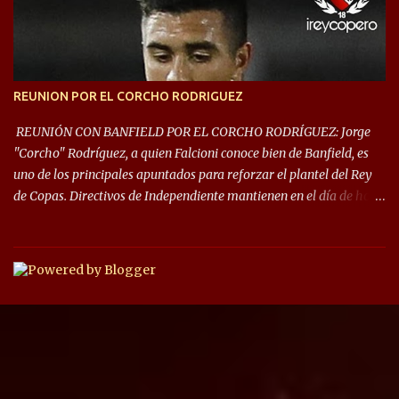
las fases de grupos de la #CopaLibertadores 2021. ¡Este año hay
noche de Copas Rey! ⚽🇦🇹👑🏆.
REUNION POR EL CORCHO RODRIGUEZ
REUNIÓN CON BANFIELD POR EL CORCHO RODRÍGUEZ: Jorge
"Corcho" Rodríguez, a quien Falcioni conoce bien de Banfield, es
uno de los principales apuntados para reforzar el plantel del Rey
de Copas. Directivos de Independiente mantienen en el día de hoy
una reunión para dar comienzo a las negociaciones por el
mediocampista del Taladro. La CD de Avellaneda ofrecerá un
préstamo con opción de compra pero, por lo que se sabe, Banfield
busca vender al menos el 50% del pase por una cifra cercana a los
1,5 millones de dólares. El volante central titular del Banfield y
capitán que llegó a la final de la #CopaDiegoMaradona, jugador
ya fue dirigido por Julio César Falcioni en su último paso por el
Taladro, fue titular en todos los partidos de su equipo, tuvo 23
quites, 19 intercepciones y acertó 433 pases, el de mayor cantidad