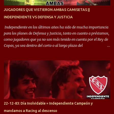
enfocamos en la preparación física. El grupo está encontrando la
idea que quiere el técnico y eso es importante para todos”.
JUGADORES QUE VISTIERON AMBAS CAMISETAS ||
INDEPENDIENTE VS DEFENSA Y JUSTICIA
Independiente en los últimos años ha sido de mucha importancia
para los planes de Defensa y Justicia, tanto en cuanto a préstamos,
como jugadores que ya no son más tenido en cuenta por el Rey de
Copas, ya sea dentro del corto o al largo plazo del
desprendimiento de los mismos. Comenzando a repasar,
arrancamos con alguien que esta con un gran presente en el
Halcón de Varela, como lo es Brian Romero, quien paso a
préstamo allí durante el último mercado de pases y ha rendido de
gran manera, convirtiendo goles importantes, sobre todo en la
copa sudamericana. Pero no sucedió lo mismo en cuanto al
rendimiento que ha producido en el Rojo. Pasando a jugadores que
jugaron en Defensa y ahora están en el rojo, tenemos a la dupla
Gastón Togni y Domingo Blanco, donde ambos explotaron
22-12-83: Día Inolvidable = Independiente Campeón y
futbolísticamente hablando en el equipo de Varela, donde, por
mandamos a Racing al descenso
ejemplo, el caso de Mingo llego a ser tenido en cuenta para el