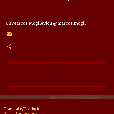
✍🏻 Marcos Mogilevich @marcos.mogii
C
o
m
e
n
t
Translate/Traducir
a
Select Language
▼