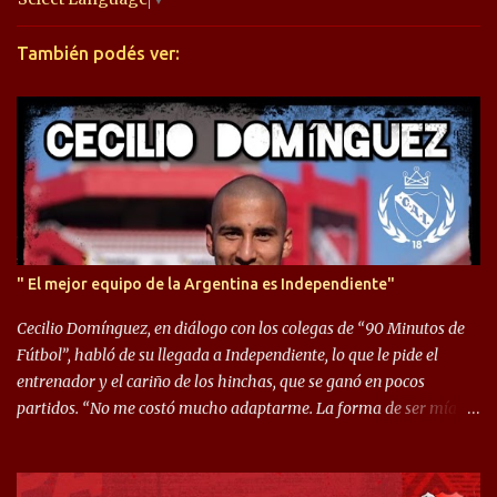
r
También podés ver:
i
o
s
" El mejor equipo de la Argentina es Independiente"
Cecilio Domínguez, en diálogo con los colegas de “90 Minutos de
Fútbol”, habló de su llegada a Independiente, lo que le pide el
entrenador y el cariño de los hinchas, que se ganó en pocos
partidos. “No me costó mucho adaptarme. La forma de ser mía
me ayuda a que me adapte rápidamente, soy un hombre alegre y
abierto. Creo que lo estoy haciendo muy bien. Cuando llegué,
llegué a un Independiente que juega muy dinámico y me gusta