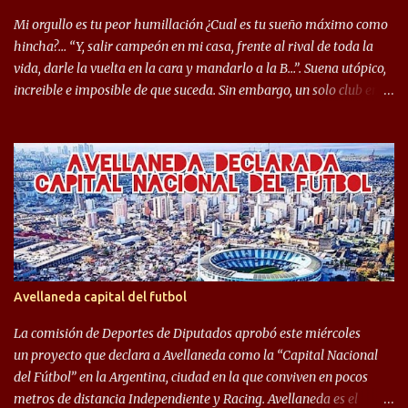
Seleccionado Argentino, rendimiento que aún no ha logrado
Mi orgullo es tu peor humillación ¿Cual es tu sueño máximo como
mostrar en Independiente. En e...
hincha?… “Y, salir campeón en mi casa, frente al rival de toda la
vida, darle la vuelta en la cara y mandarlo a la B…”. Suena utópico,
increible e imposible de que suceda. Sin embargo, un solo club en el
mundo se dió ese lujo y fue el Club Atlético Independiente. Los
hinchas del "Rojo" tienen un doble festejo. Por un lado, la el
campeonato del '83 año consagratorio para el Rojo y, por el otro, el
haber mandado al descenso a su eterno rival. 22 de diciembre de
1983 es una fecha que pocos hinchas de Independiente pueden
dejar en el olvido. Es que ese día, el "Rojo" derrotó a Racing por 2 a
0, se consagró campeón y, además, mandó al descenso a su eterno
rival. El clásico de Avellaneda marcó el epílogo del campeonato,
algo totalmente inusual para estas épocas, donde la violencia no
Avellaneda capital del futbol
permite encuentros de riesgo sobre el final de los torneos. En la
década del ochenta y con una democracia flo...
La comisión de Deportes de Diputados aprobó este miércoles
un proyecto que declara a Avellaneda como la “Capital Nacional
del Fútbol” en la Argentina, ciudad en la que conviven en pocos
metros de distancia Independiente y Racing. Avellaneda es el