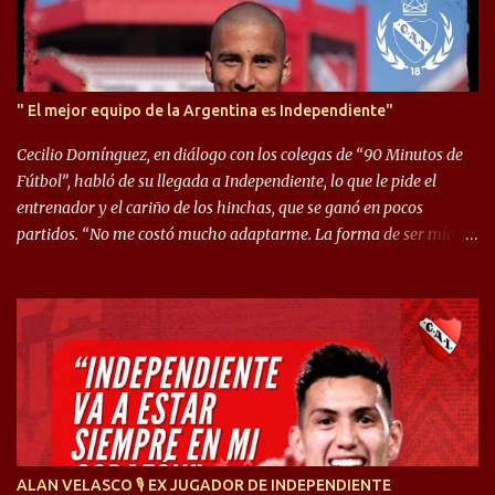
" El mejor equipo de la Argentina es Independiente"
Cecilio Domínguez, en diálogo con los colegas de “90 Minutos de
Fútbol”, habló de su llegada a Independiente, lo que le pide el
entrenador y el cariño de los hinchas, que se ganó en pocos
partidos. “No me costó mucho adaptarme. La forma de ser mía
me ayuda a que me adapte rápidamente, soy un hombre alegre y
abierto. Creo que lo estoy haciendo muy bien. Cuando llegué,
llegué a un Independiente que juega muy dinámico y me gusta
mucho. Me favorece por la forma de jugar mía y eso también
ayudó a que me adapte”. “Me siento mejor por izquierda, pero me
gusta mucho jugar de 9, y juego sin problemas por derecha
también. Jugar de 9 y de extremo por izquierda es diferente. A mi
me gusta jugar por fuera, porque tengo mas posibilidades de
encarar, de enganchar. Pero yo soy un hombre que pica mucho y
ALAN VELASCO 🎙 EX JUGADOR DE INDEPENDIENTE