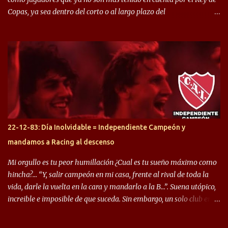
Copas, ya sea dentro del corto o al largo plazo del
desprendimiento de los mismos. Comenzando a repasar,
arrancamos con alguien que esta con un gran presente en el
Halcón de Varela, como lo es Brian Romero, quien paso a
préstamo allí durante el último mercado de pases y ha rendido de
gran manera, convirtiendo goles importantes, sobre todo en la
copa sudamericana. Pero no sucedió lo mismo en cuanto al
rendimiento que ha producido en el Rojo. Pasando a jugadores que
jugaron en Defensa y ahora están en el rojo, tenemos a la dupla
Gastón Togni y Domingo Blanco, donde ambos explotaron
22-12-83: Día Inolvidable = Independiente Campeón y
futbolísticamente hablando en el equipo de Varela, donde, por
mandamos a Racing al descenso
ejemplo, el caso de Mingo llego a ser tenido en cuenta para el
Seleccionado Argentino, rendimiento que aún no ha logrado
Mi orgullo es tu peor humillación ¿Cual es tu sueño máximo como
mostrar en Independiente. En e...
hincha?… “Y, salir campeón en mi casa, frente al rival de toda la
vida, darle la vuelta en la cara y mandarlo a la B…”. Suena utópico,
increible e imposible de que suceda. Sin embargo, un solo club en el
mundo se dió ese lujo y fue el Club Atlético Independiente. Los
hinchas del "Rojo" tienen un doble festejo. Por un lado, la el