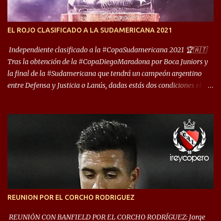
años. Dock Sud es otro de los que comparten esas tierras, aunque el
foco de atención es la convivencia Independiente - Racing. “No
encuentro, más allá de Capital Federal, una ciudad que
EL ROJO CLASIFICADO A LA SUDAMERICANA 2021
reúna tantos logros deportivos, tantos clubes y tanta gente en este
deporte”, afirmó Facundo Moyano. “Creo que Avellaneda...
Independiente clasificado a la #CopaSudamericana 2021 🏆🇦🇹
Tras la obtención de la #CopaDiegoMaradona por Boca Juniors y
la final de la #Sudamericana que tendrá un campeón argentino
entre Defensa y Justicia o Lanús, dadas estás dos condiciones el
Rey de Copas se clasifica a la Copa Sudamericana de este 2021. En
este año, la Sudamericana sufrirá modificaciones en su formato,
que iniciará en fase de grupos con 6 partidos, de los cuales sólo los
primeros de cada grupo jugarán los 8vos. con los 3ros. mejores de
las fases de grupos de la #CopaLibertadores 2021. ¡Este año hay
noche de Copas Rey! ⚽🇦🇹👑🏆.
REUNION POR EL CORCHO RODRIGUEZ
REUNIÓN CON BANFIELD POR EL CORCHO RODRÍGUEZ: Jorge