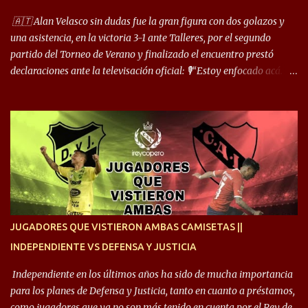
cuando juego de 9 me gusta, porque estoy un poco más cerca del
arco y tengo más posibilidades”. Sobre lo que le pide el DT,
🇦🇹 Alan Velasco sin dudas fue la gran figura con dos golazos y
comentó: “Cuando juego de 9, obviamente me pide presionar, y
una asistencia, en la victoria 3-1 ante Talleres, por el segundo
cuand...
partido del Torneo de Verano y finalizado el encuentro prestó
declaraciones ante la televisación oficial: 🎙️“Estoy enfocado acá.
Estoy desde los 9 años y son sensaciones raras las que se me
cruzan. Es toda una vida, van a ser 10 años. Si se tiene que dar algo,
ojalá sea lo mejor para el club y para mí. Independiente va a estar
siempre en mi corazón”. 🎙️“Siempre que me tocó vestir la camiseta
quise dar lo mejor. Si me toca marcharme, estoy agradecido al
hincha”. 🎙️“El equipo hizo un gran trabajo, quedó demostrado en el
resultado. Es nuestro segundo partido, en la pretemporada nos
enfocamos en la preparación física. El grupo está encontrando la
idea que quiere el técnico y eso es importante para todos”.
JUGADORES QUE VISTIERON AMBAS CAMISETAS ||
INDEPENDIENTE VS DEFENSA Y JUSTICIA
Independiente en los últimos años ha sido de mucha importancia
para los planes de Defensa y Justicia, tanto en cuanto a préstamos,
como jugadores que ya no son más tenido en cuenta por el Rey de