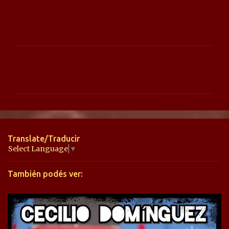
C
o
m
e
n
t
Translate/Traducir
a
Select Language
▼
r
También podés ver:
i
o
s