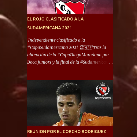
América) los distancian solo 150 metros. Por
ello son protagonistas de un clásico de los
más picantes del fútbol argentino. De ella
EL ROJO CLASIFICADO A LA
también forma parte Arsenal, equipo que
SUDAMERICANA 2021
transitó por la primera división del fútbol
local durante muchos años. Dock Sud es otro
Independiente clasificado a la
de los que comparten esas tierras, aunque el
#CopaSudamericana 2021 🏆🇦🇹 Tras la
foco de atención es la convivencia
obtención de la #CopaDiegoMaradona por
Independiente - Racing. “No encuentro, más
Boca Juniors y la final de la #Sudamericana
allá de Capital Federal, una ciudad que
que tendrá un campeón argentino entre
reúna tantos logros deportivos, tantos
Defensa y Justicia o Lanús, dadas estás dos
clubes y tanta gente en este deporte”,
condiciones el Rey de Copas se clasifica a la
afirmó Facundo Moyano. “Creo que
Copa Sudamericana de este 2021. En este
Avellaneda...
año, la Sudamericana sufrirá modificaciones
en su formato, que iniciará en fase de grupos
con 6 partidos, de los cuales sólo los
primeros de cada grupo jugarán los 8vos.
con los 3ros. mejores de las fases de grupos
REUNION POR EL CORCHO RODRIGUEZ
de la #CopaLibertadores 2021. ¡Este año hay