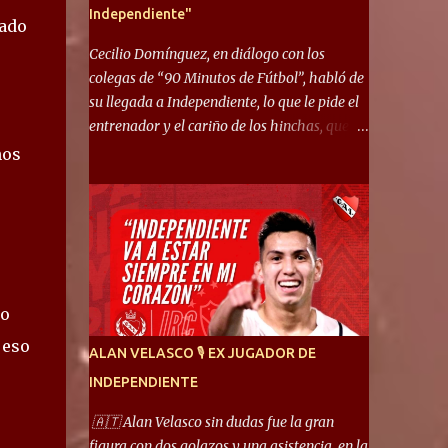
Independiente"
lado
Cecilio Domínguez, en diálogo con los
colegas de “90 Minutos de Fútbol”, habló de
su llegada a Independiente, lo que le pide el
entrenador y el cariño de los hinchas, que se
ganó en pocos partidos. “No me costó
nos
mucho adaptarme. La forma de ser mía me
ayuda a que me adapte rápidamente, soy un
hombre alegre y abierto. Creo que lo estoy
haciendo muy bien. Cuando llegué, llegué a
un Independiente que juega muy dinámico y
me gusta mucho. Me favorece por la forma
go
de jugar mía y eso también ayudó a que me
adapte”. “Me siento mejor por izquierda,
 eso
ALAN VELASCO 🎙 EX JUGADOR DE
pero me gusta mucho jugar de 9, y juego sin
INDEPENDIENTE
problemas por derecha también. Jugar de 9
y de extremo por izquierda es diferente. A mi
🇦🇹 Alan Velasco sin dudas fue la gran
me gusta jugar por fuera, porque tengo mas
figura con dos golazos y una asistencia, en la