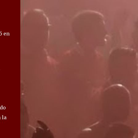
ó en
l
ado
 la