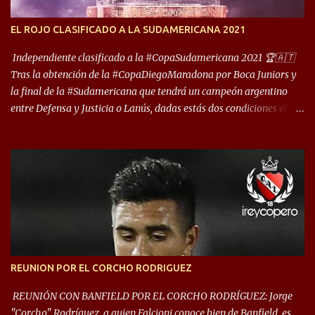
foco de atención es la convivencia Independiente - Racing. “No
encuentro, más allá de Capital Federal, una ciudad que
EL ROJO CLASIFICADO A LA SUDAMERICANA 2021
reúna tantos logros deportivos, tantos clubes y tanta gente en este
deporte”, afirmó Facundo Moyano. “Creo que Avellaneda...
Independiente clasificado a la #CopaSudamericana 2021 🏆🇦🇹
Tras la obtención de la #CopaDiegoMaradona por Boca Juniors y
la final de la #Sudamericana que tendrá un campeón argentino
entre Defensa y Justicia o Lanús, dadas estás dos condiciones el
Rey de Copas se clasifica a la Copa Sudamericana de este 2021. En
este año, la Sudamericana sufrirá modificaciones en su formato,
que iniciará en fase de grupos con 6 partidos, de los cuales sólo los
primeros de cada grupo jugarán los 8vos. con los 3ros. mejores de
las fases de grupos de la #CopaLibertadores 2021. ¡Este año hay
noche de Copas Rey! ⚽🇦🇹👑🏆.
REUNION POR EL CORCHO RODRIGUEZ
REUNIÓN CON BANFIELD POR EL CORCHO RODRÍGUEZ: Jorge
"Corcho" Rodríguez, a quien Falcioni conoce bien de Banfield, es