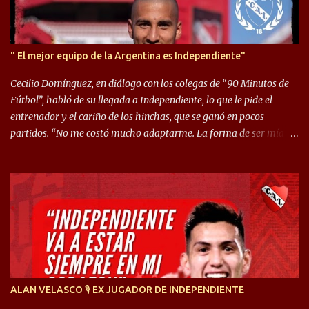
" El mejor equipo de la Argentina es Independiente"
Cecilio Domínguez, en diálogo con los colegas de “90 Minutos de
Fútbol”, habló de su llegada a Independiente, lo que le pide el
entrenador y el cariño de los hinchas, que se ganó en pocos
partidos. “No me costó mucho adaptarme. La forma de ser mía
me ayuda a que me adapte rápidamente, soy un hombre alegre y
abierto. Creo que lo estoy haciendo muy bien. Cuando llegué,
llegué a un Independiente que juega muy dinámico y me gusta
mucho. Me favorece por la forma de jugar mía y eso también
ayudó a que me adapte”. “Me siento mejor por izquierda, pero me
gusta mucho jugar de 9, y juego sin problemas por derecha
también. Jugar de 9 y de extremo por izquierda es diferente. A mi
me gusta jugar por fuera, porque tengo mas posibilidades de
encarar, de enganchar. Pero yo soy un hombre que pica mucho y
ALAN VELASCO 🎙 EX JUGADOR DE INDEPENDIENTE
cuando juego de 9 me gusta, porque estoy un poco más cerca del