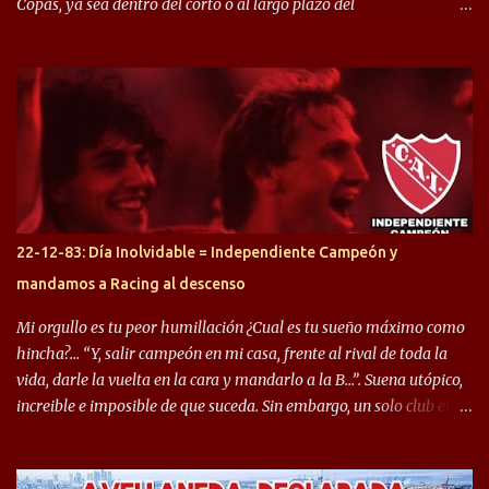
Copas, ya sea dentro del corto o al largo plazo del
desprendimiento de los mismos. Comenzando a repasar,
arrancamos con alguien que esta con un gran presente en el
Halcón de Varela, como lo es Brian Romero, quien paso a
préstamo allí durante el último mercado de pases y ha rendido de
gran manera, convirtiendo goles importantes, sobre todo en la
copa sudamericana. Pero no sucedió lo mismo en cuanto al
rendimiento que ha producido en el Rojo. Pasando a jugadores que
jugaron en Defensa y ahora están en el rojo, tenemos a la dupla
Gastón Togni y Domingo Blanco, donde ambos explotaron
22-12-83: Día Inolvidable = Independiente Campeón y
futbolísticamente hablando en el equipo de Varela, donde, por
mandamos a Racing al descenso
ejemplo, el caso de Mingo llego a ser tenido en cuenta para el
Seleccionado Argentino, rendimiento que aún no ha logrado
Mi orgullo es tu peor humillación ¿Cual es tu sueño máximo como
mostrar en Independiente. En e...
hincha?… “Y, salir campeón en mi casa, frente al rival de toda la
vida, darle la vuelta en la cara y mandarlo a la B…”. Suena utópico,
increible e imposible de que suceda. Sin embargo, un solo club en el
mundo se dió ese lujo y fue el Club Atlético Independiente. Los
hinchas del "Rojo" tienen un doble festejo. Por un lado, la el
campeonato del '83 año consagratorio para el Rojo y, por el otro, el