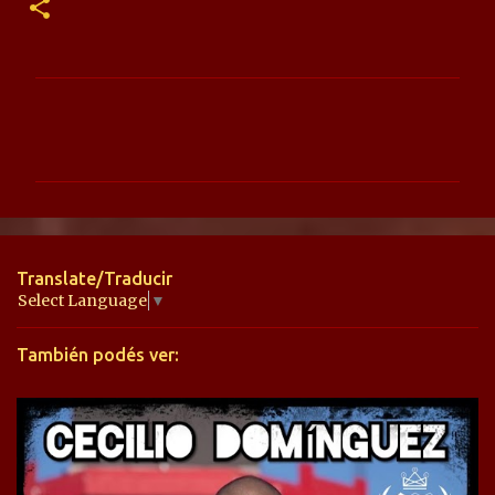
C
o
m
e
n
t
Translate/Traducir
a
Select Language
▼
r
También podés ver:
i
o
s