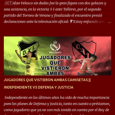
arco y tengo más posibilidades”. Sobre lo que le pide el DT,
🇦🇹 Alan Velasco sin dudas fue la gran figura con dos golazos y
comentó: “Cuando juego de 9, obviamente me pide presionar, y
una asistencia, en la victoria 3-1 ante Talleres, por el segundo
cuand...
partido del Torneo de Verano y finalizado el encuentro prestó
declaraciones ante la televisación oficial: 🎙️“Estoy enfocado acá.
Estoy desde los 9 años y son sensaciones raras las que se me
cruzan. Es toda una vida, van a ser 10 años. Si se tiene que dar algo,
ojalá sea lo mejor para el club y para mí. Independiente va a estar
siempre en mi corazón”. 🎙️“Siempre que me tocó vestir la camiseta
quise dar lo mejor. Si me toca marcharme, estoy agradecido al
hincha”. 🎙️“El equipo hizo un gran trabajo, quedó demostrado en el
resultado. Es nuestro segundo partido, en la pretemporada nos
enfocamos en la preparación física. El grupo está encontrando la
idea que quiere el técnico y eso es importante para todos”.
JUGADORES QUE VISTIERON AMBAS CAMISETAS ||
INDEPENDIENTE VS DEFENSA Y JUSTICIA
Independiente en los últimos años ha sido de mucha importancia
para los planes de Defensa y Justicia, tanto en cuanto a préstamos,
como jugadores que ya no son más tenido en cuenta por el Rey de