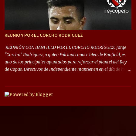
las fases de grupos de la #CopaLibertadores 2021. ¡Este año hay
noche de Copas Rey! ⚽🇦🇹👑🏆.
REUNION POR EL CORCHO RODRIGUEZ
REUNIÓN CON BANFIELD POR EL CORCHO RODRÍGUEZ: Jorge
"Corcho" Rodríguez, a quien Falcioni conoce bien de Banfield, es
uno de los principales apuntados para reforzar el plantel del Rey
de Copas. Directivos de Independiente mantienen en el día de hoy
una reunión para dar comienzo a las negociaciones por el
mediocampista del Taladro. La CD de Avellaneda ofrecerá un
préstamo con opción de compra pero, por lo que se sabe, Banfield
busca vender al menos el 50% del pase por una cifra cercana a los
1,5 millones de dólares. El volante central titular del Banfield y
capitán que llegó a la final de la #CopaDiegoMaradona, jugador
ya fue dirigido por Julio César Falcioni en su último paso por el
Taladro, fue titular en todos los partidos de su equipo, tuvo 23
quites, 19 intercepciones y acertó 433 pases, el de mayor cantidad