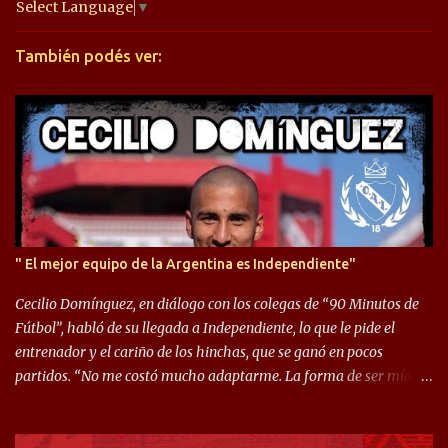
a
Select Language
▼
r
También podés ver:
i
o
s
" El mejor equipo de la Argentina es Independiente"
Cecilio Domínguez, en diálogo con los colegas de “90 Minutos de
Fútbol”, habló de su llegada a Independiente, lo que le pide el
entrenador y el cariño de los hinchas, que se ganó en pocos
partidos. “No me costó mucho adaptarme. La forma de ser mía
me ayuda a que me adapte rápidamente, soy un hombre alegre y
abierto. Creo que lo estoy haciendo muy bien. Cuando llegué,