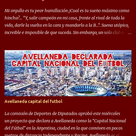
ejemplo, el caso de Mingo llego a ser tenido en cuenta para el
Seleccionado Argentino, rendimiento que aún no ha logrado
Mi orgullo es tu peor humillación ¿Cual es tu sueño máximo como
mostrar en Independiente. En e...
hincha?… “Y, salir campeón en mi casa, frente al rival de toda la
vida, darle la vuelta en la cara y mandarlo a la B…”. Suena utópico,
increible e imposible de que suceda. Sin embargo, un solo club en el
mundo se dió ese lujo y fue el Club Atlético Independiente. Los
hinchas del "Rojo" tienen un doble festejo. Por un lado, la el
campeonato del '83 año consagratorio para el Rojo y, por el otro, el
haber mandado al descenso a su eterno rival. 22 de diciembre de
1983 es una fecha que pocos hinchas de Independiente pueden
dejar en el olvido. Es que ese día, el "Rojo" derrotó a Racing por 2 a
0, se consagró campeón y, además, mandó al descenso a su eterno
rival. El clásico de Avellaneda marcó el epílogo del campeonato,
algo totalmente inusual para estas épocas, donde la violencia no
Avellaneda capital del futbol
permite encuentros de riesgo sobre el final de los torneos. En la
década del ochenta y con una democracia flo...
La comisión de Deportes de Diputados aprobó este miércoles
un proyecto que declara a Avellaneda como la “Capital Nacional
del Fútbol” en la Argentina, ciudad en la que conviven en pocos
metros de distancia Independiente y Racing. Avellaneda es el