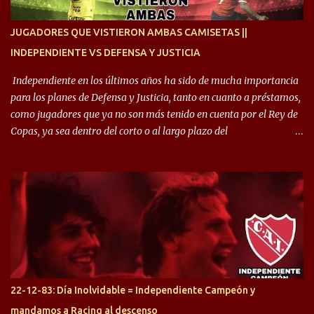
enfocamos en la preparación física. El grupo está encontrando la
idea que quiere el técnico y eso es importante para todos”.
JUGADORES QUE VISTIERON AMBAS CAMISETAS ||
INDEPENDIENTE VS DEFENSA Y JUSTICIA
Independiente en los últimos años ha sido de mucha importancia
para los planes de Defensa y Justicia, tanto en cuanto a préstamos,
como jugadores que ya no son más tenido en cuenta por el Rey de
Copas, ya sea dentro del corto o al largo plazo del
desprendimiento de los mismos. Comenzando a repasar,
arrancamos con alguien que esta con un gran presente en el
Halcón de Varela, como lo es Brian Romero, quien paso a
préstamo allí durante el último mercado de pases y ha rendido de
gran manera, convirtiendo goles importantes, sobre todo en la
copa sudamericana. Pero no sucedió lo mismo en cuanto al
rendimiento que ha producido en el Rojo. Pasando a jugadores que
jugaron en Defensa y ahora están en el rojo, tenemos a la dupla
Gastón Togni y Domingo Blanco, donde ambos explotaron
22-12-83: Día Inolvidable = Independiente Campeón y
futbolísticamente hablando en el equipo de Varela, donde, por
mandamos a Racing al descenso