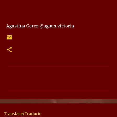
Agustina Gerez @aguus_victoria
C
o
m
e
n
t
Translate/Traducir