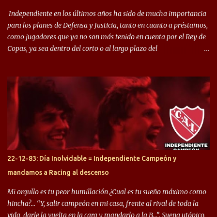
Independiente en los últimos años ha sido de mucha importancia
para los planes de Defensa y Justicia, tanto en cuanto a préstamos,
como jugadores que ya no son más tenido en cuenta por el Rey de
Copas, ya sea dentro del corto o al largo plazo del
desprendimiento de los mismos. Comenzando a repasar,
arrancamos con alguien que esta con un gran presente en el
Halcón de Varela, como lo es Brian Romero, quien paso a
préstamo allí durante el último mercado de pases y ha rendido de
gran manera, convirtiendo goles importantes, sobre todo en la
copa sudamericana. Pero no sucedió lo mismo en cuanto al
rendimiento que ha producido en el Rojo. Pasando a jugadores que
jugaron en Defensa y ahora están en el rojo, tenemos a la dupla
Gastón Togni y Domingo Blanco, donde ambos explotaron
22-12-83: Día Inolvidable = Independiente Campeón y
futbolísticamente hablando en el equipo de Varela, donde, por
mandamos a Racing al descenso
ejemplo, el caso de Mingo llego a ser tenido en cuenta para el
Seleccionado Argentino, rendimiento que aún no ha logrado
Mi orgullo es tu peor humillación ¿Cual es tu sueño máximo como
mostrar en Independiente. En e...
hincha?… “Y, salir campeón en mi casa, frente al rival de toda la
vida, darle la vuelta en la cara y mandarlo a la B…”. Suena utópico,