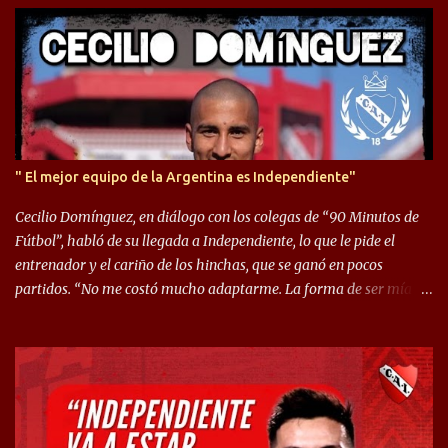
o
s
" El mejor equipo de la Argentina es Independiente"
Cecilio Domínguez, en diálogo con los colegas de “90 Minutos de
Fútbol”, habló de su llegada a Independiente, lo que le pide el
entrenador y el cariño de los hinchas, que se ganó en pocos
partidos. “No me costó mucho adaptarme. La forma de ser mía
me ayuda a que me adapte rápidamente, soy un hombre alegre y
abierto. Creo que lo estoy haciendo muy bien. Cuando llegué,
llegué a un Independiente que juega muy dinámico y me gusta
mucho. Me favorece por la forma de jugar mía y eso también
ayudó a que me adapte”. “Me siento mejor por izquierda, pero me
gusta mucho jugar de 9, y juego sin problemas por derecha