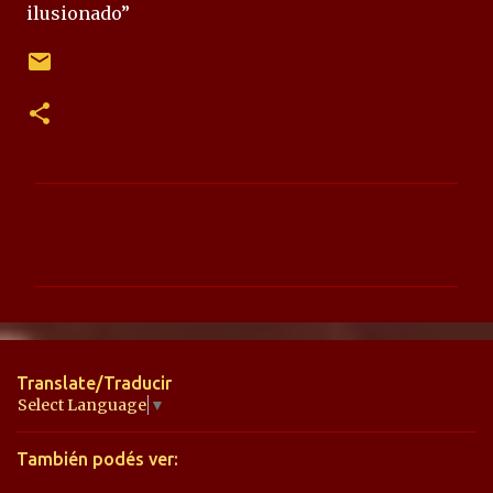
ilusionado”
C
o
m
e
n
t
Translate/Traducir
a
Select Language
▼
r
También podés ver:
i