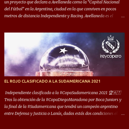
un proyecto que declara a Avellaneda como la “Capital Nacional
del Fútbol” en la Argentina, ciudad en la que conviven en pocos
metros de distancia Independiente y Racing. Avellaneda es el
hogar dos de los clubes denominados “cinco grandes”, tienen sus
predios separados por 50 metros y a sus estadios (Cilindro y
Libertadores de América) los distancian solo 150 metros. Por ello
son protagonistas de un clásico de los más picantes del fútbol
argentino. De ella también forma parte Arsenal, equipo que
transitó por la primera división del fútbol local durante muchos
años. Dock Sud es otro de los que comparten esas tierras, aunque el
foco de atención es la convivencia Independiente - Racing. “No
encuentro, más allá de Capital Federal, una ciudad que
EL ROJO CLASIFICADO A LA SUDAMERICANA 2021
reúna tantos logros deportivos, tantos clubes y tanta gente en este
deporte”, afirmó Facundo Moyano. “Creo que Avellaneda...
Independiente clasificado a la #CopaSudamericana 2021 🏆🇦🇹
Tras la obtención de la #CopaDiegoMaradona por Boca Juniors y
la final de la #Sudamericana que tendrá un campeón argentino
entre Defensa y Justicia o Lanús, dadas estás dos condiciones el
Rey de Copas se clasifica a la Copa Sudamericana de este 2021. En
este año, la Sudamericana sufrirá modificaciones en su formato,