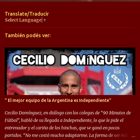
n
t
Translate/Traducir
a
Select Language
▼
r
También podés ver:
i
o
s
" El mejor equipo de la Argentina es Independiente"
Cecilio Domínguez, en diálogo con los colegas de “90 Minutos de
Fútbol”, habló de su llegada a Independiente, lo que le pide el
entrenador y el cariño de los hinchas, que se ganó en pocos
partidos. “No me costó mucho adaptarme. La forma de ser mía