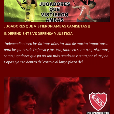
hincha”. 🎙️“El equipo hizo un gran trabajo, quedó demostrado en el
resultado. Es nuestro segundo partido, en la pretemporada nos
enfocamos en la preparación física. El grupo está encontrando la
idea que quiere el técnico y eso es importante para todos”.
JUGADORES QUE VISTIERON AMBAS CAMISETAS ||
INDEPENDIENTE VS DEFENSA Y JUSTICIA
Independiente en los últimos años ha sido de mucha importancia
para los planes de Defensa y Justicia, tanto en cuanto a préstamos,
como jugadores que ya no son más tenido en cuenta por el Rey de
Copas, ya sea dentro del corto o al largo plazo del
desprendimiento de los mismos. Comenzando a repasar,
arrancamos con alguien que esta con un gran presente en el
Halcón de Varela, como lo es Brian Romero, quien paso a
préstamo allí durante el último mercado de pases y ha rendido de
gran manera, convirtiendo goles importantes, sobre todo en la
copa sudamericana. Pero no sucedió lo mismo en cuanto al
rendimiento que ha producido en el Rojo. Pasando a jugadores que
jugaron en Defensa y ahora están en el rojo, tenemos a la dupla