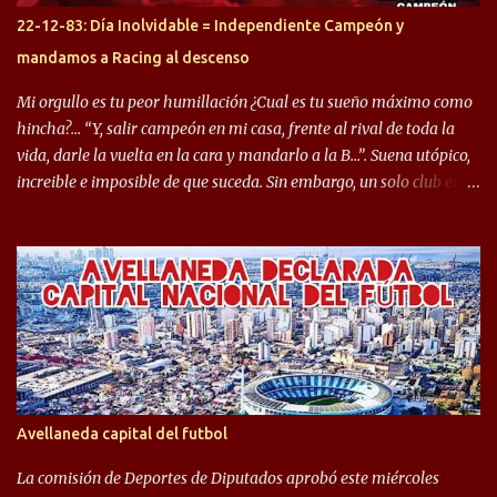
Gastón Togni y Domingo Blanco, donde ambos explotaron
22-12-83: Día Inolvidable = Independiente Campeón y
futbolísticamente hablando en el equipo de Varela, donde, por
mandamos a Racing al descenso
ejemplo, el caso de Mingo llego a ser tenido en cuenta para el
Seleccionado Argentino, rendimiento que aún no ha logrado
Mi orgullo es tu peor humillación ¿Cual es tu sueño máximo como
mostrar en Independiente. En e...
hincha?… “Y, salir campeón en mi casa, frente al rival de toda la
vida, darle la vuelta en la cara y mandarlo a la B…”. Suena utópico,
increible e imposible de que suceda. Sin embargo, un solo club en el
mundo se dió ese lujo y fue el Club Atlético Independiente. Los
hinchas del "Rojo" tienen un doble festejo. Por un lado, la el
campeonato del '83 año consagratorio para el Rojo y, por el otro, el
haber mandado al descenso a su eterno rival. 22 de diciembre de
1983 es una fecha que pocos hinchas de Independiente pueden
dejar en el olvido. Es que ese día, el "Rojo" derrotó a Racing por 2 a
0, se consagró campeón y, además, mandó al descenso a su eterno
rival. El clásico de Avellaneda marcó el epílogo del campeonato,
algo totalmente inusual para estas épocas, donde la violencia no
Avellaneda capital del futbol
permite encuentros de riesgo sobre el final de los torneos. En la
década del ochenta y con una democracia flo...
La comisión de Deportes de Diputados aprobó este miércoles