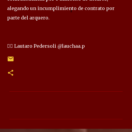
alegando un incumplimiento de contrato por
parte del arquero.
✍🏻 Lautaro Pedersoli @lauchaa.p
C
o
m
e