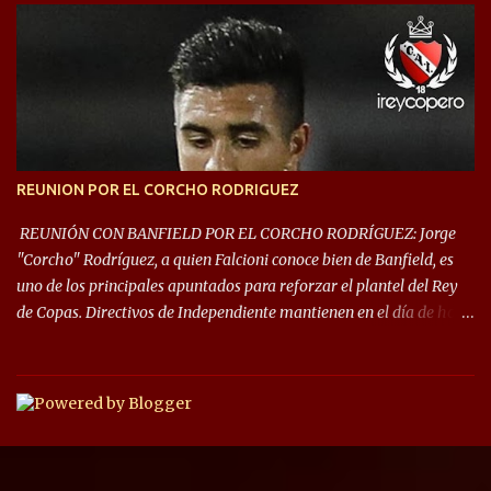
que iniciará en fase de grupos con 6 partidos, de los cuales sólo los
primeros de cada grupo jugarán los 8vos. con los 3ros. mejores de
las fases de grupos de la #CopaLibertadores 2021. ¡Este año hay
noche de Copas Rey! ⚽🇦🇹👑🏆.
REUNION POR EL CORCHO RODRIGUEZ
REUNIÓN CON BANFIELD POR EL CORCHO RODRÍGUEZ: Jorge
"Corcho" Rodríguez, a quien Falcioni conoce bien de Banfield, es
uno de los principales apuntados para reforzar el plantel del Rey
de Copas. Directivos de Independiente mantienen en el día de hoy
una reunión para dar comienzo a las negociaciones por el
mediocampista del Taladro. La CD de Avellaneda ofrecerá un
préstamo con opción de compra pero, por lo que se sabe, Banfield
busca vender al menos el 50% del pase por una cifra cercana a los
1,5 millones de dólares. El volante central titular del Banfield y
capitán que llegó a la final de la #CopaDiegoMaradona, jugador