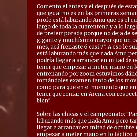
Comento el antes y el después de esta
que igual no es en las primeras seman
profe está laburando Amu que es el que
largo de toda la cuarentena y a lo la
de pretemporada porque no deja de s
gigante y muchísimo mayor que un pár
mes, acá frenaste 6 casi 7”. A eso le 
está laburando más que nada Amu per
podría llegar a arrancar en mitad d
tener que empezar a meter mano en lo
entrenando por zoom estuvimos dándo
tomándoles examen tanto de los movi
como para que en el momento que e
tener que remar en Arena con respecto
bien"
Sobre las chicas y el campeonato: "Par
laburando más que nada Amu pero tam
llegar a arrancar en mitad de octub
empezar a meter mano en lo táctico, 