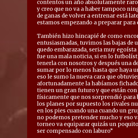
contentos un año absolutamente raro 
y creo que no va a haber tampoco ni
de ganas de volver a entrenar está lat
estamos empezando a preparar para e
También hizo hincapié de como encont
entusiasmadas, tuvimos las bajas de un
quedo embarazada, seria muy egoísta 
fue una mala noticia, si en lo futbolí
tenerla con nosotros y después una de 
sumar por lo menos hasta que haya un
eso le sumo la nueva cara que obtuvi
afortunadamente la habíamos fichado y
tienen un gran futuro y que están co
físicamente que nos sorprendió para b
los planes por supuesto los rivales nu
en los pies cuando una cuando un gru
no podemos pretender mucho y eso va
torneo va equiparar quizás un poquito 
ser compensado con laburo”