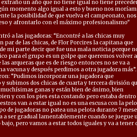
extraño un año que no tiene igual no tiene precede
ngún momento algo igual a esto y bueno nos moría
ente la posibilidad de que vuelva el campeonato, nos
so y afrontarlo con el máximo profesionalismo"
ró a las jugadoras: “Encontré a las chicas muy
 par de las chicas, de Flor Porcires la capitana que
de mi parte decir que fue una mala noticia porque n
stico para el grupo es un golpe que queremos volver a
las arqueras que es de riesgo entonces no se va a
a vacuna y después perdimos a otra jugadora más”.
eron: “Pudimos incorporar una jugadora que
 subimos dos chicas de cuarta y tercera división q
n muchísimas ganas y están bien de ánimo, bien
ien y con los pies esta costando pero estaba dentro
estros van a estar igual no es una escusa con la pelo
po de jugadoras no patea una pelota durante 7 mese
 a ser gradual lamentablemente cuando se juegue 
bajo, pero vamos a estar todos iguales y va a tener 