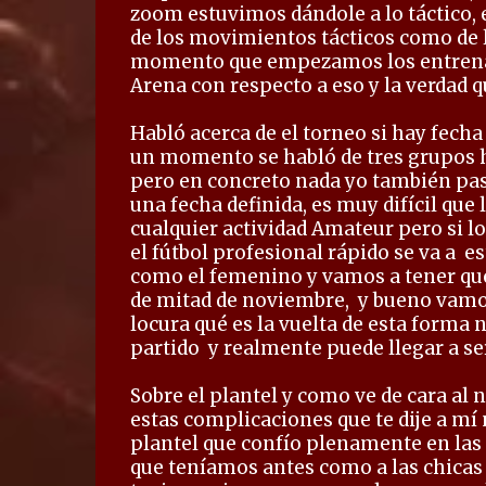
zoom estuvimos dándole a lo táctico
de los movimientos tácticos como de 
momento que empezamos los entrena
Arena con respecto a eso y la verdad 
Habló acerca de el torneo si hay fecha
un momento se habló de tres grupos ha
pero en concreto nada yo también pasa
una fecha definida, es muy difícil que
cualquier actividad Amateur pero si l
el fútbol profesional rápido se va a
es
como el femenino y vamos a tener que
de mitad de noviembre,
y bueno vamos
locura qué es la vuelta de esta forma
partido
y realmente puede llegar a se
Sobre el plantel y como ve de cara al 
estas complicaciones que te dije a mí
plantel que confío plenamente en las
que teníamos antes como a las chicas