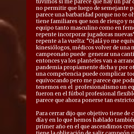
tuvimos si me parece que hay un par d
no permitir que luego de semejante p
parece una barbaridad porque no te ol
tiene familiares que son de riesgo y 
equipo tanto masculino como en feme
repente incorporar jugadoras nuevas”. 
repente a la vuelta: “Ojalá yo me equ
kinesiólogos, médicos volver de una 
campeonato puede
generar una canti
entonces ya los planteles van a arran
pandemia propiamente dicha y por ot
una competencia puede complicar todo
equivocando pero me parece que podrí
tenemos en el
profesionalismo un equ
fueron en el fútbol profesional flexi
parece que ahora ponerse tan estricto 
Para cerrar dijo que objetivo tiene de 
día y en lo que hemos hablado también
primer año en el que ascendimos creo
tiene la obligación de salir campeón p