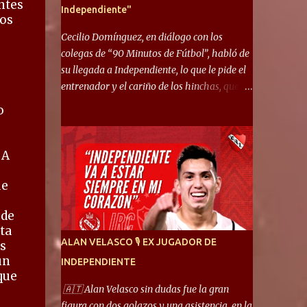
ntes
Independiente"
mos
Cecilio Domínguez, en diálogo con los
colegas de “90 Minutos de Fútbol”, habló de
su llegada a Independiente, lo que le pide el
entrenador y el cariño de los hinchas, que se
ganó en pocos partidos. “No me costó
o
mucho adaptarme. La forma de ser mía me
ayuda a que me adapte rápidamente, soy un
hombre alegre y abierto. Creo que lo estoy
 A
haciendo muy bien. Cuando llegué, llegué a
ue
un Independiente que juega muy dinámico y
me gusta mucho. Me favorece por la forma
 de
de jugar mía y eso también ayudó a que me
ta
adapte”. “Me siento mejor por izquierda,
ALAN VELASCO 🎙 EX JUGADOR DE
s
pero me gusta mucho jugar de 9, y juego sin
un
INDEPENDIENTE
problemas por derecha también. Jugar de 9
que
y de extremo por izquierda es diferente. A mi
🇦🇹 Alan Velasco sin dudas fue la gran
me gusta jugar por fuera, porque tengo mas
figura con dos golazos y una asistencia, en la