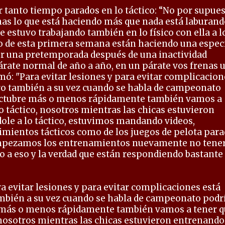
r tanto tiempo parados en lo táctico: “No por supue
as lo que está haciendo más que nada está laburand
 estuvo trabajando también en lo físico con ella a l
rgo de esta primera semana están haciendo una espec
er una pretemporada después de una inactividad
ate normal de año a año, en un párate vos frenas 
sumó: "Para evitar lesiones y para evitar complicacion
o también a su vez cuando se habla de campeonato
e octubre más o menos rápidamente también vamos a
 táctico, nosotros mientras las chicas estuvieron
le a lo táctico, estuvimos mandando videos,
mientos tácticos como de los juegos de pelota para
mpezamos los entrenamientos nuevamente no tene
 a eso y la verdad que están respondiendo bastante
a evitar lesiones y para evitar complicaciones está
bién a su vez cuando se habla de campeonato podr
re más o menos rápidamente también vamos a tener 
nosotros mientras las chicas estuvieron entrenando