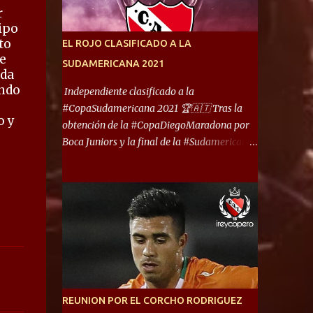
América) los distancian solo 150 metros. Por
r
ello son protagonistas de un clásico de los
ipo
más picantes del fútbol argentino. De ella
to
EL ROJO CLASIFICADO A LA
también forma parte Arsenal, equipo que
e
SUDAMERICANA 2021
transitó por la primera división del fútbol
 da
local durante muchos años. Dock Sud es otro
endo
Independiente clasificado a la
de los que comparten esas tierras, aunque el
#CopaSudamericana 2021 🏆🇦🇹 Tras la
o y
foco de atención es la convivencia
obtención de la #CopaDiegoMaradona por
Independiente - Racing. “No encuentro, más
Boca Juniors y la final de la #Sudamericana
allá de Capital Federal, una ciudad que
que tendrá un campeón argentino entre
reúna tantos logros deportivos, tantos
Defensa y Justicia o Lanús, dadas estás dos
clubes y tanta gente en este deporte”,
condiciones el Rey de Copas se clasifica a la
afirmó Facundo Moyano. “Creo que
Copa Sudamericana de este 2021. En este
Avellaneda...
año, la Sudamericana sufrirá modificaciones
en su formato, que iniciará en fase de grupos
con 6 partidos, de los cuales sólo los
primeros de cada grupo jugarán los 8vos.
con los 3ros. mejores de las fases de grupos
REUNION POR EL CORCHO RODRIGUEZ
de la #CopaLibertadores 2021. ¡Este año hay