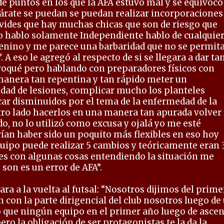
e puntos en los que la AFA estuvo mal y se equivocó
árate se puedan se puedan realizar incorporacione
vides que hay muchas chicas que son de riesgo que
no hablo solamente Independiente hablo de cualquie
nino y me parece una barbaridad que no se permita
A eso le agregó al respecto de si se llegara a dar ta
ivoqué pero hablando con preparadores físicos con
manera tan repentina y tan rápido meter un
dad de lesiones, complicar mucho los planteles
car disminuidos por el tema de la enfermedad de la
ro lado hacerlos en una manera tan apurada volver 
, no lo utilizó como excusa y ojalá yo me esté
an haber sido un poquito más flexibles en eso hoy
ipo puede realizar 5 cambios y teóricamente eran 3,
bles con algunas cosas entendiendo la situación me
son es un error de AFA”.
cara a la vuelta al futsal: “Nosotros dijimos del prime
 con la parte dirigencial del club nosotros luego de
 que ningún equipo en el primer año luego de asce
ero la obligación de ser protagonistas te la da la