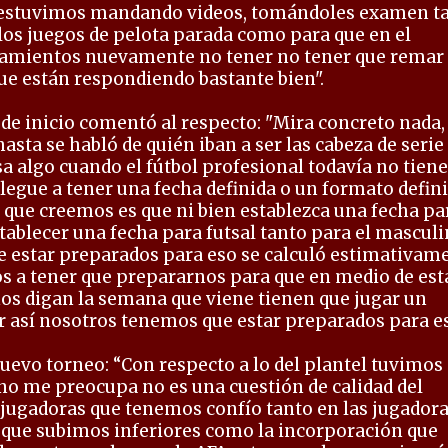
, estuvimos mandando videos, tomándoles examen t
los juegos de pelota parada como para que en el
mientos nuevamente no tener no tener que remar
que están respondiendo bastante bien".
 de inicio comentó al respecto: "Mira concreto nada,
sta se habló de quién iban a ser las cabeza de serie
 algo cuando el fútbol profesional todavía no tiene
 llegue a tener una fecha definida o un formato defin
o que creemos es que ni bien establezca una fecha pa
tablecer una fecha para futsal tanto para el mascul
 estar preparados para eso se calculó estimativam
 a tener que prepararnos para que en medio de est
 nos digan la semana que viene tienen que jugar un
r así nosotros tenemos que estar preparados para es
nuevo torneo: “Con respecto a lo del plantel tuvimos
 no me preocupa no es una cuestión de calidad del
 jugadoras que tenemos confío tanto en las jugador
 que subimos inferiores como la incorporación que