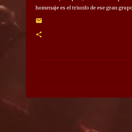
homenaje es el triunfo de ese gran grupo
C
o
m
e
n
t
a
r