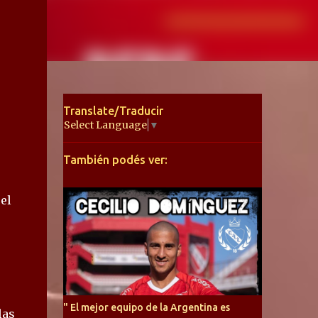
Translate/Traducir
Select Language
▼
También podés ver:
el
" El mejor equipo de la Argentina es
las