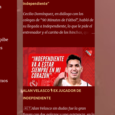
Independiente"
a
Cecilio Domínguez, en diálogo con los
colegas de “90 Minutos de Fútbol”, habló de
su llegada a Independiente, lo que le pide el
entrenador y el cariño de los hinchas, que se
ganó en pocos partidos. “No me costó
pibe
mucho adaptarme. La forma de ser mía me
os
ayuda a que me adapte rápidamente, soy un
hombre alegre y abierto. Creo que lo estoy
haciendo muy bien. Cuando llegué, llegué a
un Independiente que juega muy dinámico y
me gusta mucho. Me favorece por la forma
imos
de jugar mía y eso también ayudó a que me
adapte”. “Me siento mejor por izquierda,
ALAN VELASCO 🎙 EX JUGADOR DE
pero me gusta mucho jugar de 9, y juego sin
INDEPENDIENTE
problemas por derecha también. Jugar de 9
y de extremo por izquierda es diferente. A mi
🇦🇹 Alan Velasco sin dudas fue la gran
me gusta jugar por fuera, porque tengo mas
figura con dos golazos y una asistencia, en la