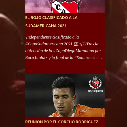
América) los distancian solo 150 metros. Por
ello son protagonistas de un clásico de los
más picantes del fútbol argentino. De ella
EL ROJO CLASIFICADO A LA
también forma parte Arsenal, equipo que
SUDAMERICANA 2021
transitó por la primera división del fútbol
local durante muchos años. Dock Sud es otro
Independiente clasificado a la
de los que comparten esas tierras, aunque el
#CopaSudamericana 2021 🏆🇦🇹 Tras la
foco de atención es la convivencia
obtención de la #CopaDiegoMaradona por
Independiente - Racing. “No encuentro, más
Boca Juniors y la final de la #Sudamericana
allá de Capital Federal, una ciudad que
que tendrá un campeón argentino entre
reúna tantos logros deportivos, tantos
Defensa y Justicia o Lanús, dadas estás dos
clubes y tanta gente en este deporte”,
condiciones el Rey de Copas se clasifica a la
afirmó Facundo Moyano. “Creo que
Copa Sudamericana de este 2021. En este
Avellaneda...
año, la Sudamericana sufrirá modificaciones
en su formato, que iniciará en fase de grupos
con 6 partidos, de los cuales sólo los
primeros de cada grupo jugarán los 8vos.
con los 3ros. mejores de las fases de grupos
REUNION POR EL CORCHO RODRIGUEZ
de la #CopaLibertadores 2021. ¡Este año hay