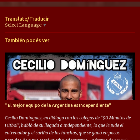
n
t
Translate/Traducir
a
Select Language
▼
r
También podés ver:
i
o
s
" El mejor equipo de la Argentina es Independiente"
Cecilio Domínguez, en diálogo con los colegas de “90 Minutos de
Fútbol”, habló de su llegada a Independiente, lo que le pide el
entrenador y el cariño de los hinchas, que se ganó en pocos