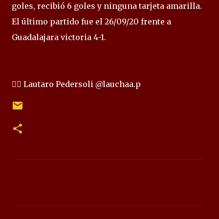
goles, recibió 6 goles y ninguna tarjeta amarilla.
El último partido fue el 26/09/20 frente a
Guadalajara victoria 4-1.
✍🏻 Lautaro Pedersoli @lauchaa.p
C
o
m
e