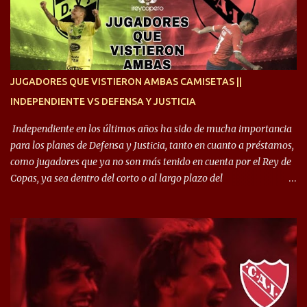
quise dar lo mejor. Si me toca marcharme, estoy agradecido al
hincha”. 🎙️“El equipo hizo un gran trabajo, quedó demostrado en el
resultado. Es nuestro segundo partido, en la pretemporada nos
enfocamos en la preparación física. El grupo está encontrando la
idea que quiere el técnico y eso es importante para todos”.
JUGADORES QUE VISTIERON AMBAS CAMISETAS ||
INDEPENDIENTE VS DEFENSA Y JUSTICIA
Independiente en los últimos años ha sido de mucha importancia
para los planes de Defensa y Justicia, tanto en cuanto a préstamos,
como jugadores que ya no son más tenido en cuenta por el Rey de
Copas, ya sea dentro del corto o al largo plazo del
desprendimiento de los mismos. Comenzando a repasar,
arrancamos con alguien que esta con un gran presente en el
Halcón de Varela, como lo es Brian Romero, quien paso a
préstamo allí durante el último mercado de pases y ha rendido de
gran manera, convirtiendo goles importantes, sobre todo en la
copa sudamericana. Pero no sucedió lo mismo en cuanto al
rendimiento que ha producido en el Rojo. Pasando a jugadores que