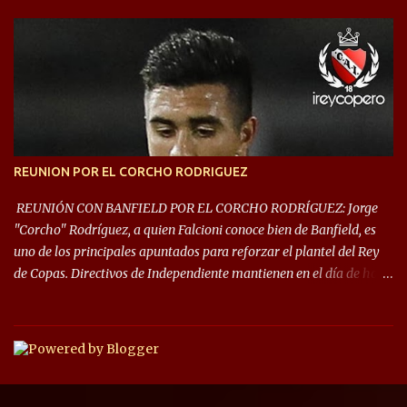
este año, la Sudamericana sufrirá modificaciones en su formato,
que iniciará en fase de grupos con 6 partidos, de los cuales sólo los
primeros de cada grupo jugarán los 8vos. con los 3ros. mejores de
las fases de grupos de la #CopaLibertadores 2021. ¡Este año hay
noche de Copas Rey! ⚽🇦🇹👑🏆.
REUNION POR EL CORCHO RODRIGUEZ
REUNIÓN CON BANFIELD POR EL CORCHO RODRÍGUEZ: Jorge
"Corcho" Rodríguez, a quien Falcioni conoce bien de Banfield, es
uno de los principales apuntados para reforzar el plantel del Rey
de Copas. Directivos de Independiente mantienen en el día de hoy
una reunión para dar comienzo a las negociaciones por el
mediocampista del Taladro. La CD de Avellaneda ofrecerá un
préstamo con opción de compra pero, por lo que se sabe, Banfield
busca vender al menos el 50% del pase por una cifra cercana a los
1,5 millones de dólares. El volante central titular del Banfield y
capitán que llegó a la final de la #CopaDiegoMaradona, jugador