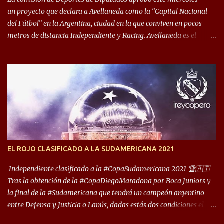
un proyecto que declara a Avellaneda como la “Capital Nacional
del Fútbol” en la Argentina, ciudad en la que conviven en pocos
metros de distancia Independiente y Racing. Avellaneda es el
hogar dos de los clubes denominados “cinco grandes”, tienen sus
predios separados por 50 metros y a sus estadios (Cilindro y
Libertadores de América) los distancian solo 150 metros. Por ello
son protagonistas de un clásico de los más picantes del fútbol
argentino. De ella también forma parte Arsenal, equipo que
transitó por la primera división del fútbol local durante muchos
años. Dock Sud es otro de los que comparten esas tierras, aunque el
foco de atención es la convivencia Independiente - Racing. “No
encuentro, más allá de Capital Federal, una ciudad que
EL ROJO CLASIFICADO A LA SUDAMERICANA 2021
reúna tantos logros deportivos, tantos clubes y tanta gente en este
deporte”, afirmó Facundo Moyano. “Creo que Avellaneda...
Independiente clasificado a la #CopaSudamericana 2021 🏆🇦🇹
Tras la obtención de la #CopaDiegoMaradona por Boca Juniors y
la final de la #Sudamericana que tendrá un campeón argentino
entre Defensa y Justicia o Lanús, dadas estás dos condiciones el
Rey de Copas se clasifica a la Copa Sudamericana de este 2021. En