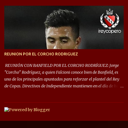
este año, la Sudamericana sufrirá modificaciones en su formato,
que iniciará en fase de grupos con 6 partidos, de los cuales sólo los
primeros de cada grupo jugarán los 8vos. con los 3ros. mejores de
las fases de grupos de la #CopaLibertadores 2021. ¡Este año hay
noche de Copas Rey! ⚽🇦🇹👑🏆.
REUNION POR EL CORCHO RODRIGUEZ
REUNIÓN CON BANFIELD POR EL CORCHO RODRÍGUEZ: Jorge
"Corcho" Rodríguez, a quien Falcioni conoce bien de Banfield, es
uno de los principales apuntados para reforzar el plantel del Rey
de Copas. Directivos de Independiente mantienen en el día de hoy
una reunión para dar comienzo a las negociaciones por el
mediocampista del Taladro. La CD de Avellaneda ofrecerá un
préstamo con opción de compra pero, por lo que se sabe, Banfield
busca vender al menos el 50% del pase por una cifra cercana a los
1,5 millones de dólares. El volante central titular del Banfield y
capitán que llegó a la final de la #CopaDiegoMaradona, jugador