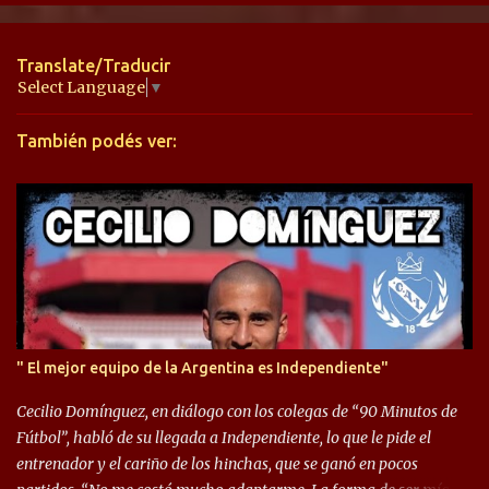
n
t
Translate/Traducir
a
Select Language
▼
r
También podés ver:
i
o
s
" El mejor equipo de la Argentina es Independiente"
Cecilio Domínguez, en diálogo con los colegas de “90 Minutos de
Fútbol”, habló de su llegada a Independiente, lo que le pide el
entrenador y el cariño de los hinchas, que se ganó en pocos