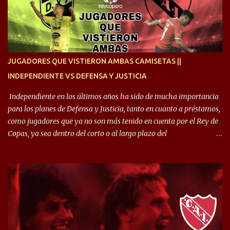
quise dar lo mejor. Si me toca marcharme, estoy agradecido al
hincha”. 🎙️“El equipo hizo un gran trabajo, quedó demostrado en el
resultado. Es nuestro segundo partido, en la pretemporada nos
enfocamos en la preparación física. El grupo está encontrando la
idea que quiere el técnico y eso es importante para todos”.
JUGADORES QUE VISTIERON AMBAS CAMISETAS ||
INDEPENDIENTE VS DEFENSA Y JUSTICIA
Independiente en los últimos años ha sido de mucha importancia
para los planes de Defensa y Justicia, tanto en cuanto a préstamos,
como jugadores que ya no son más tenido en cuenta por el Rey de
Copas, ya sea dentro del corto o al largo plazo del
desprendimiento de los mismos. Comenzando a repasar,
arrancamos con alguien que esta con un gran presente en el
Halcón de Varela, como lo es Brian Romero, quien paso a
préstamo allí durante el último mercado de pases y ha rendido de
gran manera, convirtiendo goles importantes, sobre todo en la
copa sudamericana. Pero no sucedió lo mismo en cuanto al
rendimiento que ha producido en el Rojo. Pasando a jugadores que