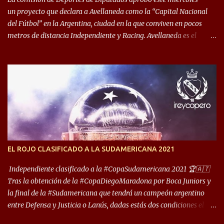
un proyecto que declara a Avellaneda como la “Capital Nacional
del Fútbol” en la Argentina, ciudad en la que conviven en pocos
metros de distancia Independiente y Racing. Avellaneda es el
hogar dos de los clubes denominados “cinco grandes”, tienen sus
predios separados por 50 metros y a sus estadios (Cilindro y
Libertadores de América) los distancian solo 150 metros. Por ello
son protagonistas de un clásico de los más picantes del fútbol
argentino. De ella también forma parte Arsenal, equipo que
transitó por la primera división del fútbol local durante muchos
años. Dock Sud es otro de los que comparten esas tierras, aunque el
foco de atención es la convivencia Independiente - Racing. “No
encuentro, más allá de Capital Federal, una ciudad que
EL ROJO CLASIFICADO A LA SUDAMERICANA 2021
reúna tantos logros deportivos, tantos clubes y tanta gente en este
deporte”, afirmó Facundo Moyano. “Creo que Avellaneda...
Independiente clasificado a la #CopaSudamericana 2021 🏆🇦🇹
Tras la obtención de la #CopaDiegoMaradona por Boca Juniors y
la final de la #Sudamericana que tendrá un campeón argentino
entre Defensa y Justicia o Lanús, dadas estás dos condiciones el
Rey de Copas se clasifica a la Copa Sudamericana de este 2021. En