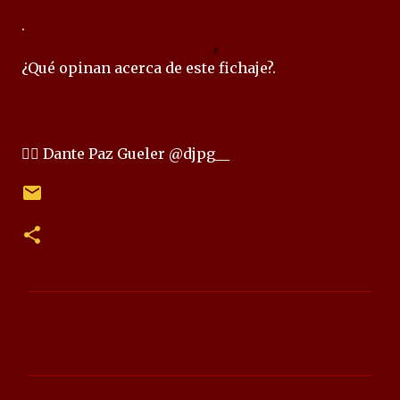
.
¿Qué opinan acerca de este fichaje?.
✍🏻 Dante Paz Gueler @djpg__
C
o
m
e