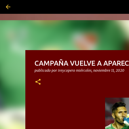
CAMPAÑA VUELVE A APAREC
publicado por
ireycopero
miércoles, noviembre 11, 2020