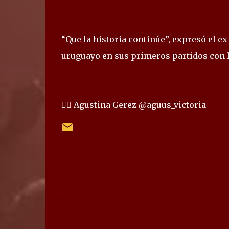
“Que la historia continúe”, expresó el e
uruguayo en sus primeros partidos con 
✍🏻 Agustina Gerez @aguus_victoria
C
o