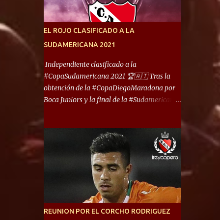
América) los distancian solo 150 metros. Por
ello son protagonistas de un clásico de los
más picantes del fútbol argentino. De ella
EL ROJO CLASIFICADO A LA
también forma parte Arsenal, equipo que
SUDAMERICANA 2021
transitó por la primera división del fútbol
local durante muchos años. Dock Sud es otro
Independiente clasificado a la
de los que comparten esas tierras, aunque el
#CopaSudamericana 2021 🏆🇦🇹 Tras la
foco de atención es la convivencia
obtención de la #CopaDiegoMaradona por
Independiente - Racing. “No encuentro, más
Boca Juniors y la final de la #Sudamericana
allá de Capital Federal, una ciudad que
que tendrá un campeón argentino entre
reúna tantos logros deportivos, tantos
Defensa y Justicia o Lanús, dadas estás dos
clubes y tanta gente en este deporte”,
condiciones el Rey de Copas se clasifica a la
afirmó Facundo Moyano. “Creo que
Copa Sudamericana de este 2021. En este
Avellaneda...
año, la Sudamericana sufrirá modificaciones
en su formato, que iniciará en fase de grupos
con 6 partidos, de los cuales sólo los
primeros de cada grupo jugarán los 8vos.
con los 3ros. mejores de las fases de grupos
REUNION POR EL CORCHO RODRIGUEZ
de la #CopaLibertadores 2021. ¡Este año hay