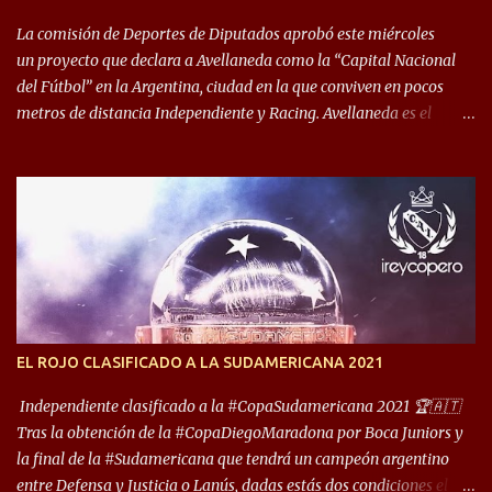
permite encuentros de riesgo sobre el final de los torneos. En la
década del ochenta y con una democracia flo...
La comisión de Deportes de Diputados aprobó este miércoles
un proyecto que declara a Avellaneda como la “Capital Nacional
del Fútbol” en la Argentina, ciudad en la que conviven en pocos
metros de distancia Independiente y Racing. Avellaneda es el
hogar dos de los clubes denominados “cinco grandes”, tienen sus
predios separados por 50 metros y a sus estadios (Cilindro y
Libertadores de América) los distancian solo 150 metros. Por ello
son protagonistas de un clásico de los más picantes del fútbol
argentino. De ella también forma parte Arsenal, equipo que
transitó por la primera división del fútbol local durante muchos
años. Dock Sud es otro de los que comparten esas tierras, aunque el
foco de atención es la convivencia Independiente - Racing. “No
encuentro, más allá de Capital Federal, una ciudad que
EL ROJO CLASIFICADO A LA SUDAMERICANA 2021
reúna tantos logros deportivos, tantos clubes y tanta gente en este
deporte”, afirmó Facundo Moyano. “Creo que Avellaneda...
Independiente clasificado a la #CopaSudamericana 2021 🏆🇦🇹
Tras la obtención de la #CopaDiegoMaradona por Boca Juniors y
la final de la #Sudamericana que tendrá un campeón argentino
entre Defensa y Justicia o Lanús, dadas estás dos condiciones el