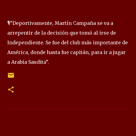
🎙️“Deportivamente, Martín Campaña se va a
arrepentir de la decisión que tomó al irse de
Independiente. Se fue del club más importante de
América, donde hasta fue capitán, para ir a jugar
a Arabia Saudita”.
C
o
m