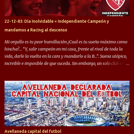
rendimiento que ha producido en el Rojo. Pasando a jugadores que
jugaron en Defensa y ahora están en el rojo, tenemos a la dupla
Gastón Togni y Domingo Blanco, donde ambos explotaron
22-12-83: Día Inolvidable = Independiente Campeón y
futbolísticamente hablando en el equipo de Varela, donde, por
mandamos a Racing al descenso
ejemplo, el caso de Mingo llego a ser tenido en cuenta para el
Seleccionado Argentino, rendimiento que aún no ha logrado
Mi orgullo es tu peor humillación ¿Cual es tu sueño máximo como
mostrar en Independiente. En e...
hincha?… “Y, salir campeón en mi casa, frente al rival de toda la
vida, darle la vuelta en la cara y mandarlo a la B…”. Suena utópico,
increible e imposible de que suceda. Sin embargo, un solo club en el
mundo se dió ese lujo y fue el Club Atlético Independiente. Los
hinchas del "Rojo" tienen un doble festejo. Por un lado, la el
campeonato del '83 año consagratorio para el Rojo y, por el otro, el
haber mandado al descenso a su eterno rival. 22 de diciembre de
1983 es una fecha que pocos hinchas de Independiente pueden
dejar en el olvido. Es que ese día, el "Rojo" derrotó a Racing por 2 a
0, se consagró campeón y, además, mandó al descenso a su eterno
rival. El clásico de Avellaneda marcó el epílogo del campeonato,
algo totalmente inusual para estas épocas, donde la violencia no
Avellaneda capital del futbol