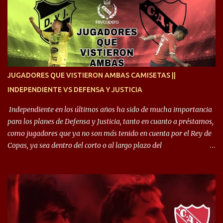
siempre en mi corazón”. 🎙️“Siempre que me tocó vestir la camiseta
quise dar lo mejor. Si me toca marcharme, estoy agradecido al
hincha”. 🎙️“El equipo hizo un gran trabajo, quedó demostrado en el
resultado. Es nuestro segundo partido, en la pretemporada nos
enfocamos en la preparación física. El grupo está encontrando la
idea que quiere el técnico y eso es importante para todos”.
JUGADORES QUE VISTIERON AMBAS CAMISETAS ||
INDEPENDIENTE VS DEFENSA Y JUSTICIA
Independiente en los últimos años ha sido de mucha importancia
para los planes de Defensa y Justicia, tanto en cuanto a préstamos,
como jugadores que ya no son más tenido en cuenta por el Rey de
Copas, ya sea dentro del corto o al largo plazo del
desprendimiento de los mismos. Comenzando a repasar,
arrancamos con alguien que esta con un gran presente en el
Halcón de Varela, como lo es Brian Romero, quien paso a
préstamo allí durante el último mercado de pases y ha rendido de
gran manera, convirtiendo goles importantes, sobre todo en la
copa sudamericana. Pero no sucedió lo mismo en cuanto al