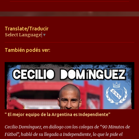
e
n
t
Translate/Traducir
a
Select Language
▼
r
También podés ver:
i
o
s
" El mejor equipo de la Argentina es Independiente"
Cecilio Domínguez, en diálogo con los colegas de “90 Minutos de
Fútbol”, habló de su llegada a Independiente, lo que le pide el