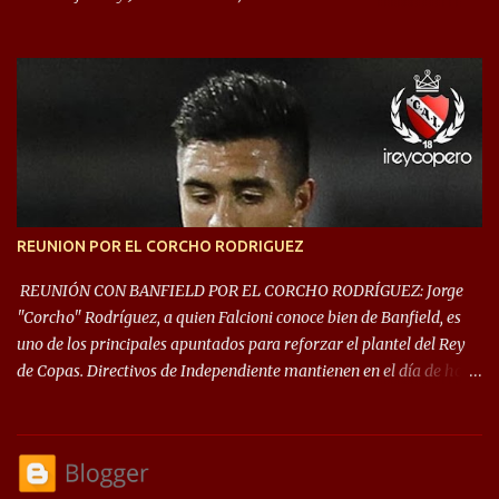
Rey de Copas se clasifica a la Copa Sudamericana de este 2021. En
este año, la Sudamericana sufrirá modificaciones en su formato,
que iniciará en fase de grupos con 6 partidos, de los cuales sólo los
primeros de cada grupo jugarán los 8vos. con los 3ros. mejores de
las fases de grupos de la #CopaLibertadores 2021. ¡Este año hay
noche de Copas Rey! ⚽🇦🇹👑🏆.
REUNION POR EL CORCHO RODRIGUEZ
REUNIÓN CON BANFIELD POR EL CORCHO RODRÍGUEZ: Jorge
"Corcho" Rodríguez, a quien Falcioni conoce bien de Banfield, es
uno de los principales apuntados para reforzar el plantel del Rey
de Copas. Directivos de Independiente mantienen en el día de hoy
una reunión para dar comienzo a las negociaciones por el
mediocampista del Taladro. La CD de Avellaneda ofrecerá un
préstamo con opción de compra pero, por lo que se sabe, Banfield
busca vender al menos el 50% del pase por una cifra cercana a los