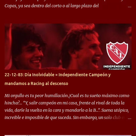
Copas, ya sea dentro del corto o al largo plazo del
desprendimiento de los mismos. Comenzando a repasar,
arrancamos con alguien que esta con un gran presente en el
Halcón de Varela, como lo es Brian Romero, quien paso a
préstamo allí durante el último mercado de pases y ha rendido de
gran manera, convirtiendo goles importantes, sobre todo en la
copa sudamericana. Pero no sucedió lo mismo en cuanto al
rendimiento que ha producido en el Rojo. Pasando a jugadores que
jugaron en Defensa y ahora están en el rojo, tenemos a la dupla
Gastón Togni y Domingo Blanco, donde ambos explotaron
22-12-83: Día Inolvidable = Independiente Campeón y
futbolísticamente hablando en el equipo de Varela, donde, por
mandamos a Racing al descenso
ejemplo, el caso de Mingo llego a ser tenido en cuenta para el
Seleccionado Argentino, rendimiento que aún no ha logrado
Mi orgullo es tu peor humillación ¿Cual es tu sueño máximo como
mostrar en Independiente. En e...
hincha?… “Y, salir campeón en mi casa, frente al rival de toda la
vida, darle la vuelta en la cara y mandarlo a la B…”. Suena utópico,
increible e imposible de que suceda. Sin embargo, un solo club en el
mundo se dió ese lujo y fue el Club Atlético Independiente. Los
hinchas del "Rojo" tienen un doble festejo. Por un lado, la el