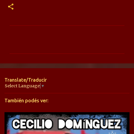
C
o
m
e
n
t
Translate/Traducir
a
Select Language
▼
r
También podés ver:
i
o
s