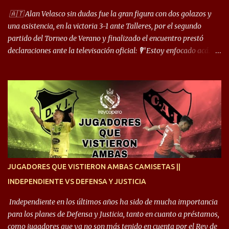
cuando juego de 9 me gusta, porque estoy un poco más cerca del
arco y tengo más posibilidades”. Sobre lo que le pide el DT,
🇦🇹 Alan Velasco sin dudas fue la gran figura con dos golazos y
comentó: “Cuando juego de 9, obviamente me pide presionar, y
una asistencia, en la victoria 3-1 ante Talleres, por el segundo
cuand...
partido del Torneo de Verano y finalizado el encuentro prestó
declaraciones ante la televisación oficial: 🎙️“Estoy enfocado acá.
Estoy desde los 9 años y son sensaciones raras las que se me
cruzan. Es toda una vida, van a ser 10 años. Si se tiene que dar algo,
ojalá sea lo mejor para el club y para mí. Independiente va a estar
siempre en mi corazón”. 🎙️“Siempre que me tocó vestir la camiseta
quise dar lo mejor. Si me toca marcharme, estoy agradecido al
hincha”. 🎙️“El equipo hizo un gran trabajo, quedó demostrado en el
resultado. Es nuestro segundo partido, en la pretemporada nos
enfocamos en la preparación física. El grupo está encontrando la
idea que quiere el técnico y eso es importante para todos”.
JUGADORES QUE VISTIERON AMBAS CAMISETAS ||
INDEPENDIENTE VS DEFENSA Y JUSTICIA
Independiente en los últimos años ha sido de mucha importancia
para los planes de Defensa y Justicia, tanto en cuanto a préstamos,
como jugadores que ya no son más tenido en cuenta por el Rey de