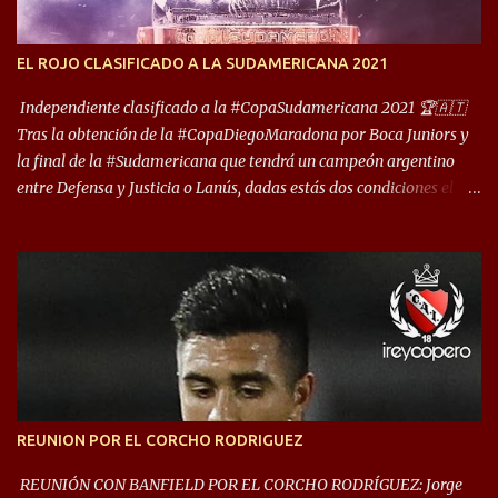
foco de atención es la convivencia Independiente - Racing. “No
encuentro, más allá de Capital Federal, una ciudad que
EL ROJO CLASIFICADO A LA SUDAMERICANA 2021
reúna tantos logros deportivos, tantos clubes y tanta gente en este
deporte”, afirmó Facundo Moyano. “Creo que Avellaneda...
Independiente clasificado a la #CopaSudamericana 2021 🏆🇦🇹
Tras la obtención de la #CopaDiegoMaradona por Boca Juniors y
la final de la #Sudamericana que tendrá un campeón argentino
entre Defensa y Justicia o Lanús, dadas estás dos condiciones el
Rey de Copas se clasifica a la Copa Sudamericana de este 2021. En
este año, la Sudamericana sufrirá modificaciones en su formato,
que iniciará en fase de grupos con 6 partidos, de los cuales sólo los
primeros de cada grupo jugarán los 8vos. con los 3ros. mejores de
las fases de grupos de la #CopaLibertadores 2021. ¡Este año hay
noche de Copas Rey! ⚽🇦🇹👑🏆.
REUNION POR EL CORCHO RODRIGUEZ
REUNIÓN CON BANFIELD POR EL CORCHO RODRÍGUEZ: Jorge