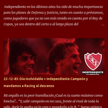
Independiente en los últimos años ha sido de mucha importancia
para los planes de Defensa y Justicia, tanto en cuanto a préstamos,
como jugadores que ya no son más tenido en cuenta por el Rey de
Copas, ya sea dentro del corto o al largo plazo del
desprendimiento de los mismos. Comenzando a repasar,
arrancamos con alguien que esta con un gran presente en el
Halcón de Varela, como lo es Brian Romero, quien paso a
préstamo allí durante el último mercado de pases y ha rendido de
gran manera, convirtiendo goles importantes, sobre todo en la
copa sudamericana. Pero no sucedió lo mismo en cuanto al
rendimiento que ha producido en el Rojo. Pasando a jugadores que
jugaron en Defensa y ahora están en el rojo, tenemos a la dupla
Gastón Togni y Domingo Blanco, donde ambos explotaron
22-12-83: Día Inolvidable = Independiente Campeón y
futbolísticamente hablando en el equipo de Varela, donde, por
mandamos a Racing al descenso
ejemplo, el caso de Mingo llego a ser tenido en cuenta para el
Seleccionado Argentino, rendimiento que aún no ha logrado
Mi orgullo es tu peor humillación ¿Cual es tu sueño máximo como
mostrar en Independiente. En e...
hincha?… “Y, salir campeón en mi casa, frente al rival de toda la
vida, darle la vuelta en la cara y mandarlo a la B…”. Suena utópico,