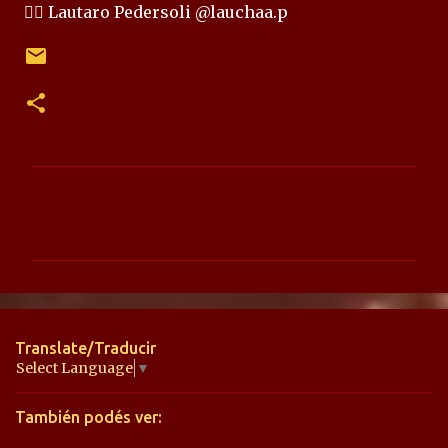
✍🏻 Lautaro Pedersoli @lauchaa.p
C
o
m
e
n
t
Translate/Traducir
a
Select Language
▼
r
También podés ver:
i