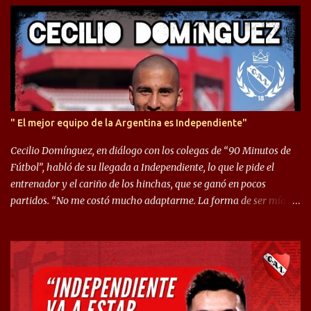
o
s
" El mejor equipo de la Argentina es Independiente"
Cecilio Domínguez, en diálogo con los colegas de “90 Minutos de
Fútbol”, habló de su llegada a Independiente, lo que le pide el
entrenador y el cariño de los hinchas, que se ganó en pocos
partidos. “No me costó mucho adaptarme. La forma de ser mía
me ayuda a que me adapte rápidamente, soy un hombre alegre y
abierto. Creo que lo estoy haciendo muy bien. Cuando llegué,
llegué a un Independiente que juega muy dinámico y me gusta
mucho. Me favorece por la forma de jugar mía y eso también
ayudó a que me adapte”. “Me siento mejor por izquierda, pero me
gusta mucho jugar de 9, y juego sin problemas por derecha